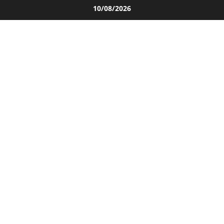
Salta
10/08/2026
al
contenuto