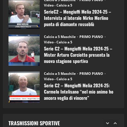
–
(Martedi 14 Aprile 2026)
Video - Calcio a 5
Intervista
a
SerieC2 – Mongiuffi Melia 2024-25 –
15/04/2026
mister
4
Intervista al laterale Mirko Merlino
Arturo
Carciotto
punta di diamante rossoblù
(Mongiuffi
Melia)
"SportEmpire" in Podcast
26/09/2024
“SportEmpire” in Podcast: 26^ Puntata
Calcio a 5 Maschile
PRIMO PIANO
(Martedi 07 Aprile 2026)
Video - Calcio a 5
Serie C2 – Mongiuffi Melia 2024-25 –
08/04/2026
5
Mister Arturo Carciotto presenta la
nuova stagione sportiva
"SportEmpire" in Podcast
11/09/2024
“SportEmpire” in Podcast: 30^ Puntata
Calcio a 5 Maschile
PRIMO PIANO
(Martedi 05 Maggio 2026)
Video - Calcio a 5
Serie C2 – Mongiuffi Melia 2024-25:
08/05/2026
1
Carmelo Intelisano “nel mio animo ho
ancora voglia di vincere”
"SportEmpire" in Podcast
Sport News
05/09/2024
“SportEmpire” in Podcast: 29^ Puntata
(Martedi 28 Aprile 2026)
TRASMISSIONI SPORTIVE
28/04/2026
2