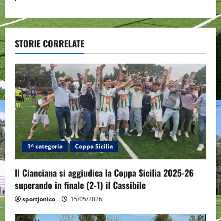
n
a
v
STORIE CORRELATE
i
g
a
t
i
1^ categoria
Coppa Sicilia
o
Il Cianciana si aggiudica la Coppa Sicilia 2025-26
n
superando in finale (2-1) il Cassibile
sportjonico
15/05/2026