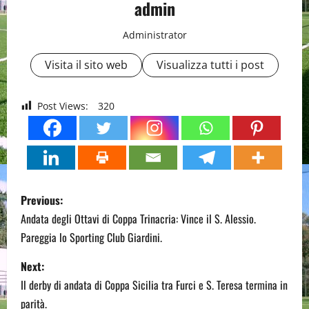
admin
Administrator
Visita il sito web
Visualizza tutti i post
Post Views:
320
P
Previous:
o
Andata degli Ottavi di Coppa Trinacria: Vince il S. Alessio.
Pareggia lo Sporting Club Giardini.
s
Next:
t
Il derby di andata di Coppa Sicilia tra Furci e S. Teresa termina in
parità.