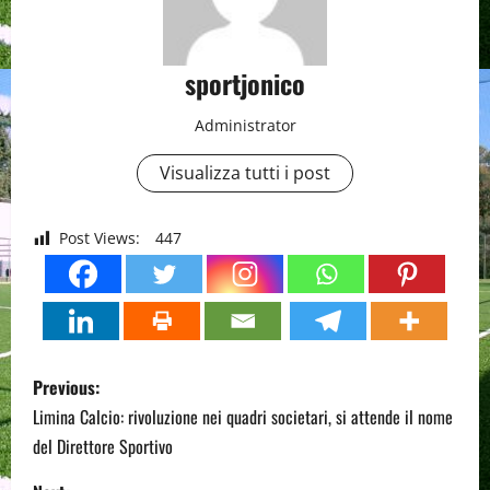
sportjonico
Administrator
Visualizza tutti i post
Post Views:
447
P
Previous:
o
Limina Calcio: rivoluzione nei quadri societari, si attende il nome
del Direttore Sportivo
s