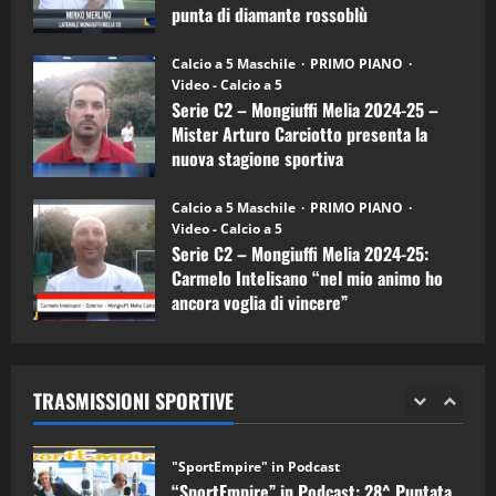
Carciotto
punta di diamante rossoblù
(Mongiuffi
Melia)
"SportEmpire" in Podcast
26/09/2024
“SportEmpire” in Podcast: 26^ Puntata
Calcio a 5 Maschile
PRIMO PIANO
(Martedi 07 Aprile 2026)
Video - Calcio a 5
Serie C2 – Mongiuffi Melia 2024-25 –
08/04/2026
5
Mister Arturo Carciotto presenta la
nuova stagione sportiva
"SportEmpire" in Podcast
11/09/2024
“SportEmpire” in Podcast: 30^ Puntata
Calcio a 5 Maschile
PRIMO PIANO
(Martedi 05 Maggio 2026)
Video - Calcio a 5
Serie C2 – Mongiuffi Melia 2024-25:
08/05/2026
1
Carmelo Intelisano “nel mio animo ho
ancora voglia di vincere”
"SportEmpire" in Podcast
Sport News
05/09/2024
“SportEmpire” in Podcast: 29^ Puntata
(Martedi 28 Aprile 2026)
TRASMISSIONI SPORTIVE
28/04/2026
2
"SportEmpire" in Podcast
“SportEmpire” in Podcast: 28^ Puntata