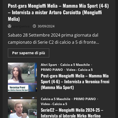
Post-gara Mongiuffi Melia – Mamma Mia Sport (4-6)
– Intervista a mister Arturo Carciotto (Mongiuffi
Melia)
"SportEmpire" in Podcast
Sport News
sportjonico
30/09/2024
“SportEmpire” in Podcast: 29^ Puntata
(Martedi 28 Aprile 2026)
Sabato 28 Settembre 2024 prima giornata dal
campionato di Serie C2 di calcio a 5 di fronte...
28/04/2026
2
Maggiori
Per saperne di più
informazioni
"SportEmpire" in Podcast
su
“SportEmpire” in Podcast: 28^ Puntata
Post-
Altri Sport
Calcio a 5 Maschile
gara
(Martedi 21 Aprile 2026)
PRIMO PIANO
Video - Calcio a 5
Mongiuffi
Melia
Post-gara Mongiuffi Melia – Mamma Mia
21/04/2026
–
3
Sport (4-6) – Intervista a Veronica Freni
Mamma
Mia
(Mamma Mia Sport)
Sport
"SportEmpire" in Podcast
Sport News
(4-
30/09/2024
6)
“SportEmpire” in Podcast: 27^ Puntata
Calcio a 5 Maschile
PRIMO PIANO
–
(Martedi 14 Aprile 2026)
Video - Calcio a 5
Intervista
a
SerieC2 – Mongiuffi Melia 2024-25 –
15/04/2026
mister
4
Intervista al laterale Mirko Merlino
Arturo