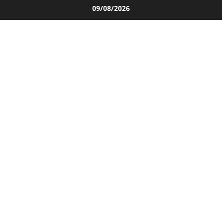
Salta
09/08/2026
al
contenuto