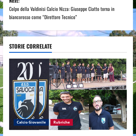
Next:
t
Colpo della Valdinisi Calcio Nizza: Giuseppe Ciatto torna in
n
biancorosso come “Direttore Tecnico”
a
v
STORIE CORRELATE
i
g
a
t
i
o
Calcio Giovanile
Rubriche
n