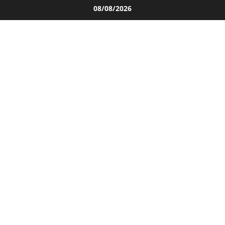
Salta
08/08/2026
al
contenuto