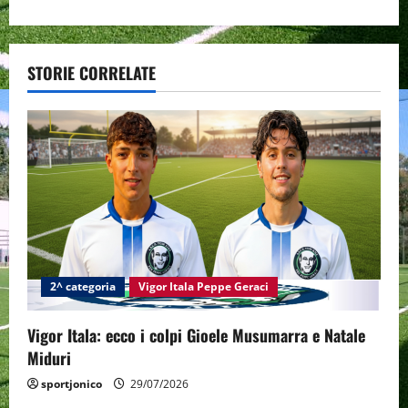
t
n
a
STORIE CORRELATE
v
i
g
a
t
2^ categoria
Vigor Itala Peppe Geraci
i
Vigor Itala: ecco i colpi Gioele Musumarra e Natale
o
Miduri
n
sportjonico
29/07/2026