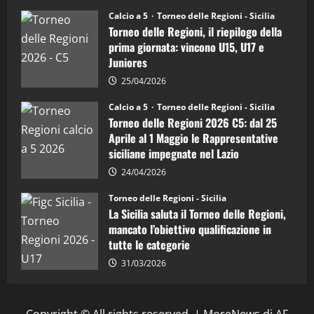
Sicilia
08/04/2026
5
Juniores
Calcio a 5
Torneo delle Regioni - Sicilia
è
Torneo delle Regioni, il riepilogo della
vicecampione
d’Italia
prima giornata: vincono U15, U17 e
Juniores
25/04/2026
Calcio a 5
Torneo delle Regioni - Sicilia
Torneo delle Regioni 2026 C5: dal 25
Aprile al 1 Maggio le Rappresentative
siciliane impegnate nel Lazio
24/04/2026
Torneo delle Regioni - Sicilia
La Sicilia saluta il Torneo delle Regioni,
mancato l’obiettivo qualificazione in
tutte le categorie
31/03/2026