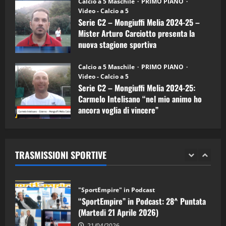
Calcio a 5 Maschile
PRIMO PIANO
(Martedi 07 Aprile 2026)
Video - Calcio a 5
Serie C2 – Mongiuffi Melia 2024-25 –
08/04/2026
5
Mister Arturo Carciotto presenta la
nuova stagione sportiva
"SportEmpire" in Podcast
11/09/2024
“SportEmpire” in Podcast: 30^ Puntata
Calcio a 5 Maschile
PRIMO PIANO
(Martedi 05 Maggio 2026)
Video - Calcio a 5
Serie C2 – Mongiuffi Melia 2024-25:
08/05/2026
1
Carmelo Intelisano “nel mio animo ho
ancora voglia di vincere”
"SportEmpire" in Podcast
Sport News
05/09/2024
“SportEmpire” in Podcast: 29^ Puntata
(Martedi 28 Aprile 2026)
TRASMISSIONI SPORTIVE
28/04/2026
2
"SportEmpire" in Podcast
“SportEmpire” in Podcast: 28^ Puntata
(Martedi 21 Aprile 2026)
21/04/2026
3