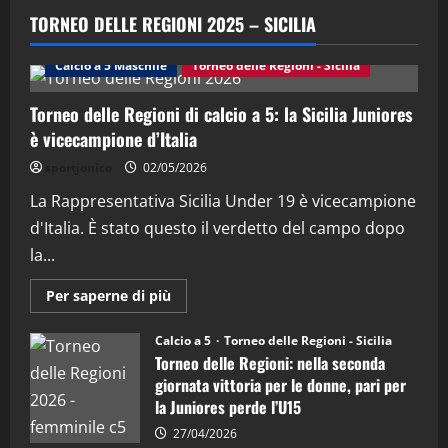
“SportEmpire” in Podcast: 29^ Puntata
TORNEO DELLE REGIONI 2025 – SICILIA
(Martedi 28 Aprile 2026)
28/04/2026
Calcio a 5 Maschile
Torneo delle Regioni - Sicilia
2
Torneo delle Regioni di calcio a 5: la Sicilia Juniores
"SportEmpire" in Podcast
è vicecampione d’Italia
“SportEmpire” in Podcast: 28^ Puntata
(Martedi 21 Aprile 2026)
sportjonico
02/05/2026
21/04/2026
La Rappresentativa Sicilia Under 19 è vicecampione
3
d'Italia. È stato questo il verdetto del campo dopo
"SportEmpire" in Podcast
Sport News
la...
“SportEmpire” in Podcast: 27^ Puntata
(Martedi 14 Aprile 2026)
Maggiori
Per saperne di più
informazioni
15/04/2026
su
4
Torneo
Calcio a 5
Torneo delle Regioni - Sicilia
delle
Torneo delle Regioni: nella seconda
Regioni
di
"SportEmpire" in Podcast
giornata vittoria per le donne, pari per
calcio
“SportEmpire” in Podcast: 26^ Puntata
la Juniores perde l’U15
a
5:
(Martedi 07 Aprile 2026)
la
27/04/2026