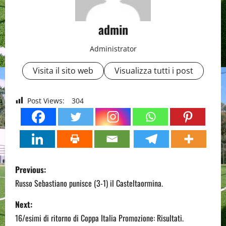
admin
Administrator
Visita il sito web
Visualizza tutti i post
Post Views:
304
P
Previous:
o
Russo Sebastiano punisce (3-1) il Casteltaormina.
s
Next:
16/esimi di ritorno di Coppa Italia Promozione: Risultati.