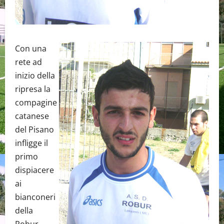
Con una
rete ad
inizio della
ripresa la
compagine
catanese
del Pisano
infligge il
primo
dispiacere
ai
bianconeri
della