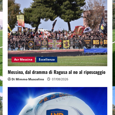
Acr Messina
Eccellenza
Messina, dal dramma di Ragusa al no al ripescaggio
Di Mimmo Muscolino
07/08/2026