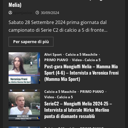
Melia)
"SportEmpire" in Podcast
Sport News
sportjonico
30/09/2024
“SportEmpire” in Podcast: 29^ Puntata
(Martedi 28 Aprile 2026)
Sabato 28 Settembre 2024 prima giornata dal
campionato di Serie C2 di calcio a 5 di fronte...
28/04/2026
2
Maggiori
Per saperne di più
informazioni
"SportEmpire" in Podcast
su
“SportEmpire” in Podcast: 28^ Puntata
Post-
Altri Sport
Calcio a 5 Maschile
gara
(Martedi 21 Aprile 2026)
PRIMO PIANO
Video - Calcio a 5
Mongiuffi
Melia
Post-gara Mongiuffi Melia – Mamma Mia
21/04/2026
–
3
Sport (4-6) – Intervista a Veronica Freni
Mamma
Mia
(Mamma Mia Sport)
Sport
"SportEmpire" in Podcast
Sport News
(4-
30/09/2024
6)
“SportEmpire” in Podcast: 27^ Puntata
Calcio a 5 Maschile
PRIMO PIANO
–
(Martedi 14 Aprile 2026)
Video - Calcio a 5
Intervista
a
SerieC2 – Mongiuffi Melia 2024-25 –
15/04/2026
mister
4
Intervista al laterale Mirko Merlino
Arturo
Carciotto
punta di diamante rossoblù
(Mongiuffi
Melia)
"SportEmpire" in Podcast
26/09/2024
“SportEmpire” in Podcast: 26^ Puntata