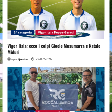
g
a
t
2^ categoria
Vigor Itala Peppe Geraci
i
Vigor Itala: ecco i colpi Gioele Musumarra e Natale
o
Miduri
n
sportjonico
29/07/2026