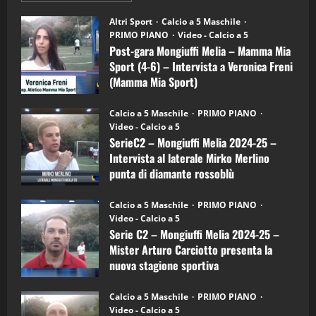
"SportEmpire" in Podcast
su
“SportEmpire” in Podcast: 28^ Puntata
Post-
Altri Sport
Calcio a 5 Maschile
gara
(Martedi 21 Aprile 2026)
PRIMO PIANO
Video - Calcio a 5
Mongiuffi
Melia
Post-gara Mongiuffi Melia – Mamma Mia
21/04/2026
–
3
Sport (4-6) – Intervista a Veronica Freni
Mamma
Mia
(Mamma Mia Sport)
Sport
"SportEmpire" in Podcast
Sport News
(4-
30/09/2024
6)
“SportEmpire” in Podcast: 27^ Puntata
Calcio a 5 Maschile
PRIMO PIANO
–
(Martedi 14 Aprile 2026)
Video - Calcio a 5
Intervista
a
SerieC2 – Mongiuffi Melia 2024-25 –
15/04/2026
mister
4
Intervista al laterale Mirko Merlino
Arturo
Carciotto
punta di diamante rossoblù
(Mongiuffi
Melia)
"SportEmpire" in Podcast
26/09/2024
“SportEmpire” in Podcast: 26^ Puntata
Calcio a 5 Maschile
PRIMO PIANO
(Martedi 07 Aprile 2026)
Video - Calcio a 5
Serie C2 – Mongiuffi Melia 2024-25 –
08/04/2026
5
Mister Arturo Carciotto presenta la
nuova stagione sportiva
"SportEmpire" in Podcast
11/09/2024
“SportEmpire” in Podcast: 30^ Puntata
Calcio a 5 Maschile
PRIMO PIANO
(Martedi 05 Maggio 2026)
Video - Calcio a 5