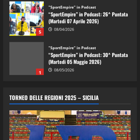
"SportEmpire" in Podcast
“SportEmpire” in Podcast: 26^ Puntata
(Martedi 07 Aprile 2026)
08/04/2026
5
"SportEmpire" in Podcast
“SportEmpire” in Podcast: 30^ Puntata
(Martedi 05 Maggio 2026)
08/05/2026
1
"SportEmpire" in Podcast
Sport News
“SportEmpire” in Podcast: 29^ Puntata
TORNEO DELLE REGIONI 2025 – SICILIA
(Martedi 28 Aprile 2026)
28/04/2026
2
"SportEmpire" in Podcast
“SportEmpire” in Podcast: 28^ Puntata