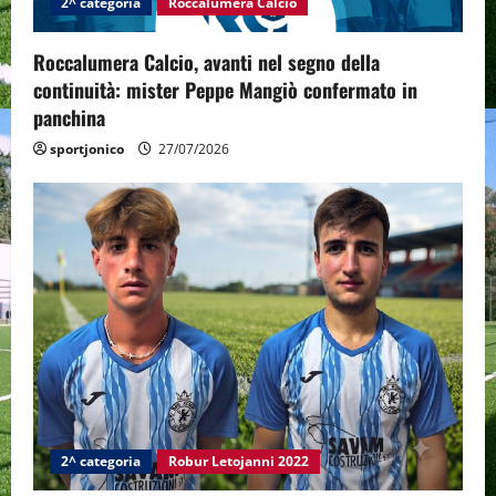
2^ categoria
Roccalumera Calcio
Roccalumera Calcio, avanti nel segno della
continuità: mister Peppe Mangiò confermato in
panchina
sportjonico
27/07/2026
2^ categoria
Robur Letojanni 2022