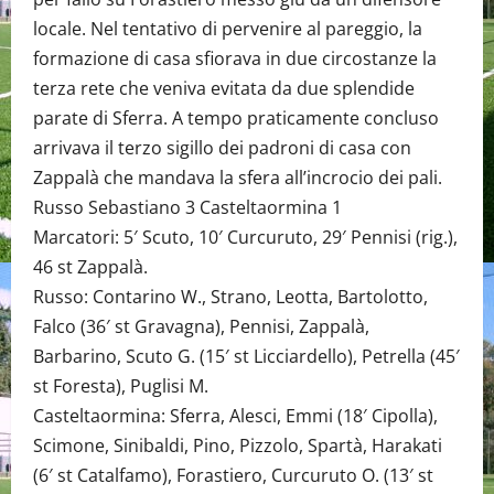
locale. Nel tentativo di pervenire al pareggio, la
formazione di casa sfiorava in due circostanze la
terza rete che veniva evitata da due splendide
parate di Sferra. A tempo praticamente concluso
arrivava il terzo sigillo dei padroni di casa con
Zappalà che mandava la sfera all’incrocio dei pali.
Russo Sebastiano 3 Casteltaormina 1
Marcatori: 5′ Scuto, 10′ Curcuruto, 29′ Pennisi (rig.),
46 st Zappalà.
Russo: Contarino W., Strano, Leotta, Bartolotto,
Falco (36′ st Gravagna), Pennisi, Zappalà,
Barbarino, Scuto G. (15′ st Licciardello), Petrella (45′
st Foresta), Puglisi M.
Casteltaormina: Sferra, Alesci, Emmi (18′ Cipolla),
Scimone, Sinibaldi, Pino, Pizzolo, Spartà, Harakati
(6′ st Catalfamo), Forastiero, Curcuruto O. (13′ st