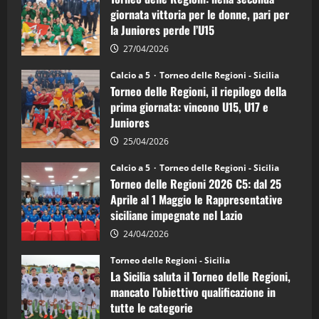
di
giornata vittoria per le donne, pari per
calcio
la Juniores perde l’U15
a
5:
la
27/04/2026
Sicilia
Juniores
Calcio a 5
Torneo delle Regioni - Sicilia
è
Torneo delle Regioni, il riepilogo della
vicecampione
d’Italia
prima giornata: vincono U15, U17 e
Juniores
25/04/2026
Calcio a 5
Torneo delle Regioni - Sicilia
Torneo delle Regioni 2026 C5: dal 25
Aprile al 1 Maggio le Rappresentative
siciliane impegnate nel Lazio
24/04/2026
Torneo delle Regioni - Sicilia
La Sicilia saluta il Torneo delle Regioni,
mancato l’obiettivo qualificazione in
tutte le categorie