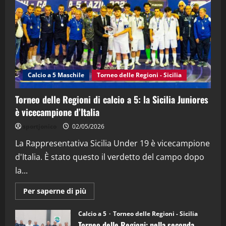
(Martedi 21 Aprile 2026)
21/04/2026
3
"SportEmpire" in Podcast
Sport News
“SportEmpire” in Podcast: 27^ Puntata
(Martedi 14 Aprile 2026)
Calcio a 5 Maschile
Torneo delle Regioni - Sicilia
15/04/2026
4
Torneo delle Regioni di calcio a 5: la Sicilia Juniores
è vicecampione d’Italia
"SportEmpire" in Podcast
“SportEmpire” in Podcast: 26^ Puntata
sportjonico
02/05/2026
(Martedi 07 Aprile 2026)
La Rappresentativa Sicilia Under 19 è vicecampione
08/04/2026
5
d'Italia. È stato questo il verdetto del campo dopo
la...
Maggiori
Per saperne di più
informazioni
su
Torneo
Calcio a 5
Torneo delle Regioni - Sicilia
delle
Torneo delle Regioni: nella seconda
Regioni