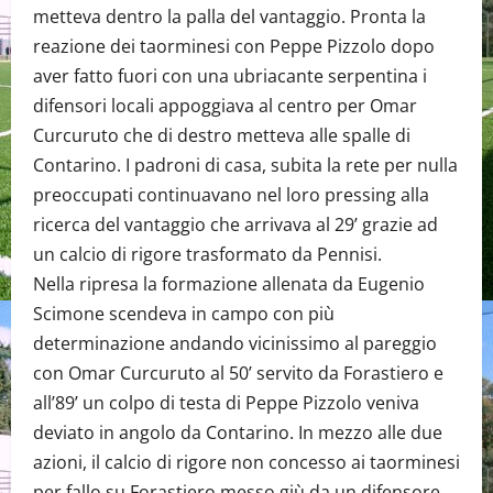
metteva dentro la palla del vantaggio. Pronta la
reazione dei taorminesi con Peppe Pizzolo dopo
aver fatto fuori con una ubriacante serpentina i
difensori locali appoggiava al centro per Omar
Curcuruto che di destro metteva alle spalle di
Contarino. I padroni di casa, subita la rete per nulla
preoccupati continuavano nel loro pressing alla
ricerca del vantaggio che arrivava al 29’ grazie ad
un calcio di rigore trasformato da Pennisi.
Nella ripresa la formazione allenata da Eugenio
Scimone scendeva in campo con più
determinazione andando vicinissimo al pareggio
con Omar Curcuruto al 50’ servito da Forastiero e
all’89’ un colpo di testa di Peppe Pizzolo veniva
deviato in angolo da Contarino. In mezzo alle due
azioni, il calcio di rigore non concesso ai taorminesi
per fallo su Forastiero messo giù da un difensore