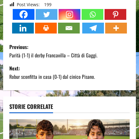
Post Views:
199
P
Previous:
o
Parità (1-1) il derby Francavilla – Città di Gaggi.
s
Next:
Robur sconfitta in casa (0-1) dal cinico Pisano.
t
n
a
STORIE CORRELATE
v
i