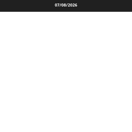
Salta
07/08/2026
al
contenuto