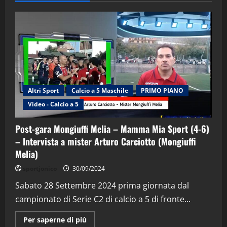
Altri Sport
Calcio a 5 Maschile
PRIMO PIANO
Video - Calcio a 5
Post-gara Mongiuffi Melia – Mamma Mia Sport (4-6)
– Intervista a mister Arturo Carciotto (Mongiuffi
Melia)
"SportEmpire" in Podcast
Sport News
sportjonico
30/09/2024
“SportEmpire” in Podcast: 29^ Puntata
(Martedi 28 Aprile 2026)
Sabato 28 Settembre 2024 prima giornata dal
campionato di Serie C2 di calcio a 5 di fronte...
28/04/2026
2
Maggiori
Per saperne di più
informazioni