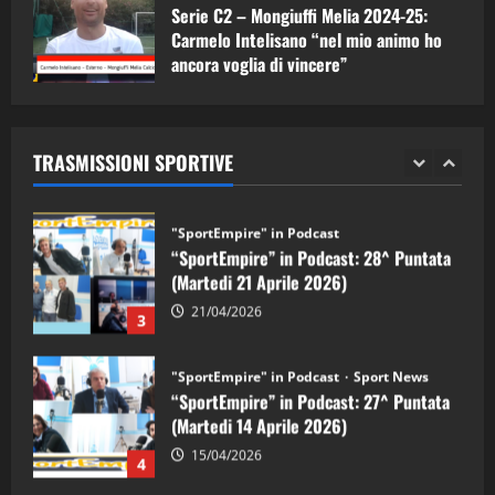
Serie C2 – Mongiuffi Melia 2024-25:
08/05/2026
1
Carmelo Intelisano “nel mio animo ho
ancora voglia di vincere”
"SportEmpire" in Podcast
Sport News
05/09/2024
“SportEmpire” in Podcast: 29^ Puntata
(Martedi 28 Aprile 2026)
TRASMISSIONI SPORTIVE
28/04/2026
2
"SportEmpire" in Podcast
“SportEmpire” in Podcast: 28^ Puntata
(Martedi 21 Aprile 2026)
21/04/2026
3
"SportEmpire" in Podcast
Sport News
“SportEmpire” in Podcast: 27^ Puntata
(Martedi 14 Aprile 2026)
15/04/2026
4