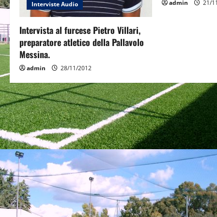
admin
21/1
Interviste Audio
t
i
Intervista al furcese Pietro Villari,
preparatore atletico della Pallavolo
o
Messina.
n
admin
28/11/2012