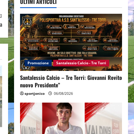
ULTIMI ARTICOLI
:
na
Promozione
Santalessio Calcio - Tre Torri
Santalessio Calcio – Tre Torri: Giovanni Rovito
nuovo Presidente”
sportjonico
06/08/2026