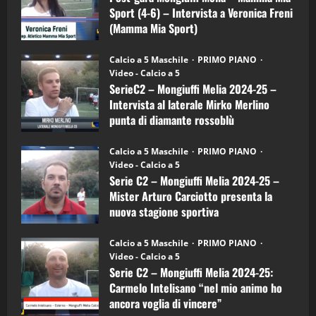
–
3
Sport (4-6) – Intervista a Veronica Freni
Mamma
Mia
(Mamma Mia Sport)
Sport
"SportEmpire" in Podcast
Sport News
(4-
30/09/2024
6)
“SportEmpire” in Podcast: 27^ Puntata
Calcio a 5 Maschile
PRIMO PIANO
–
(Martedi 14 Aprile 2026)
Video - Calcio a 5
Intervista
a
SerieC2 – Mongiuffi Melia 2024-25 –
15/04/2026
mister
4
Intervista al laterale Mirko Merlino
Arturo
Carciotto
punta di diamante rossoblù
(Mongiuffi
Melia)
"SportEmpire" in Podcast
26/09/2024
“SportEmpire” in Podcast: 26^ Puntata
Calcio a 5 Maschile
PRIMO PIANO
(Martedi 07 Aprile 2026)
Video - Calcio a 5
Serie C2 – Mongiuffi Melia 2024-25 –
08/04/2026
5
Mister Arturo Carciotto presenta la
nuova stagione sportiva
"SportEmpire" in Podcast
11/09/2024
“SportEmpire” in Podcast: 30^ Puntata
Calcio a 5 Maschile
PRIMO PIANO
(Martedi 05 Maggio 2026)
Video - Calcio a 5
Serie C2 – Mongiuffi Melia 2024-25:
08/05/2026
1
Carmelo Intelisano “nel mio animo ho
ancora voglia di vincere”