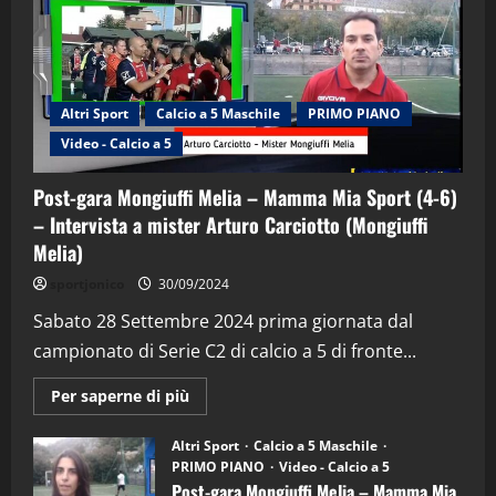
Altri Sport
Calcio a 5 Maschile
PRIMO PIANO
Video - Calcio a 5
Post-gara Mongiuffi Melia – Mamma Mia Sport (4-6)
– Intervista a mister Arturo Carciotto (Mongiuffi
Melia)
"SportEmpire" in Podcast
Sport News
sportjonico
30/09/2024
“SportEmpire” in Podcast: 29^ Puntata
(Martedi 28 Aprile 2026)
Sabato 28 Settembre 2024 prima giornata dal
campionato di Serie C2 di calcio a 5 di fronte...
28/04/2026
2
Maggiori
Per saperne di più
informazioni
"SportEmpire" in Podcast
su
“SportEmpire” in Podcast: 28^ Puntata
Post-
Altri Sport
Calcio a 5 Maschile
gara
(Martedi 21 Aprile 2026)
PRIMO PIANO
Video - Calcio a 5
Mongiuffi
Melia
Post-gara Mongiuffi Melia – Mamma Mia
21/04/2026