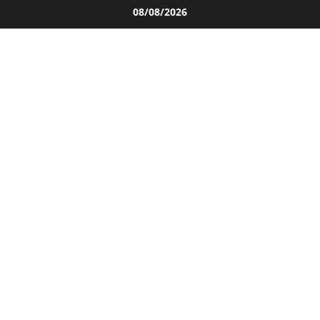
Salta
08/08/2026
al
contenuto