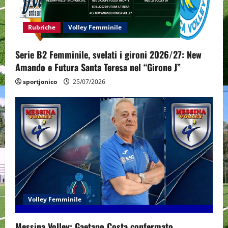
t
i
Rubriche
Volley Femminile
o
Serie B2 Femminile, svelati i gironi 2026/27: New
n
Amando e Futura Santa Teresa nel “Girone J”
sportjonico
25/07/2026
Volley Femminile
Messina Volley: Gaetano Costa confermato