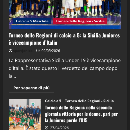
"SportEmpire" in Podcast
Sport News
“SportEmpire” in Podcast: 27^ Puntata
(Martedi 14 Aprile 2026)
Calcio a 5 Maschile
Torneo delle Regioni - Sicilia
15/04/2026
4
Torneo delle Regioni di calcio a 5: la Sicilia Juniores
è vicecampione d’Italia
"SportEmpire" in Podcast
“SportEmpire” in Podcast: 26^ Puntata
sportjonico
02/05/2026
(Martedi 07 Aprile 2026)
La Rappresentativa Sicilia Under 19 è vicecampione
08/04/2026
5
d'Italia. È stato questo il verdetto del campo dopo
la...
Maggiori
Per saperne di più
informazioni
su
Torneo
Calcio a 5
Torneo delle Regioni - Sicilia
delle
Torneo delle Regioni: nella seconda
Regioni
di
giornata vittoria per le donne, pari per
calcio
la Juniores perde l’U15
a
5:
la
27/04/2026