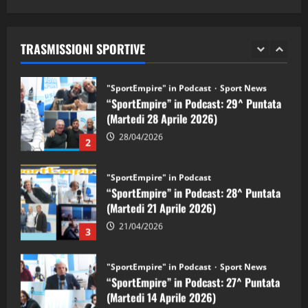
"SportEmpire" in Podcast
Sport News
05/09/2024
“SportEmpire” in Podcast: 29^ Puntata
(Martedi 28 Aprile 2026)
TRASMISSIONI SPORTIVE
28/04/2026
2
"SportEmpire" in Podcast
“SportEmpire” in Podcast: 28^ Puntata
(Martedi 21 Aprile 2026)
21/04/2026
3
"SportEmpire" in Podcast
Sport News
“SportEmpire” in Podcast: 27^ Puntata
(Martedi 14 Aprile 2026)
15/04/2026
4
"SportEmpire" in Podcast
“SportEmpire” in Podcast: 26^ Puntata
(Martedi 07 Aprile 2026)