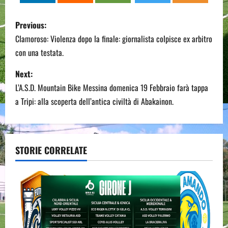
P
Previous:
o
Clamoroso: Violenza dopo la finale: giornalista colpisce ex arbitro
con una testata.
s
Next:
t
L’A.S.D. Mountain Bike Messina domenica 19 Febbraio farà tappa
n
a Tripi: alla scoperta dell’antica civiltà di Abakainon.
a
v
STORIE CORRELATE
i
g
a