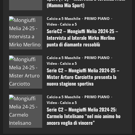
Mia
(Mamma Mia Sport)
Sport
"SportEmpire" in Podcast
Sport News
(4-
30/09/2024
6)
“SportEmpire” in Podcast: 27^ Puntata
Calcio a 5 Maschile
PRIMO PIANO
–
(Martedi 14 Aprile 2026)
Video - Calcio a 5
Intervista
a
SerieC2 – Mongiuffi Melia 2024-25 –
15/04/2026
mister
4
Intervista al laterale Mirko Merlino
Arturo
Carciotto
punta di diamante rossoblù
(Mongiuffi
Melia)
"SportEmpire" in Podcast
26/09/2024
“SportEmpire” in Podcast: 26^ Puntata
Calcio a 5 Maschile
PRIMO PIANO
(Martedi 07 Aprile 2026)
Video - Calcio a 5
Serie C2 – Mongiuffi Melia 2024-25 –
08/04/2026
5
Mister Arturo Carciotto presenta la
nuova stagione sportiva
"SportEmpire" in Podcast
11/09/2024
“SportEmpire” in Podcast: 30^ Puntata
Calcio a 5 Maschile
PRIMO PIANO
(Martedi 05 Maggio 2026)
Video - Calcio a 5
Serie C2 – Mongiuffi Melia 2024-25:
08/05/2026
1
Carmelo Intelisano “nel mio animo ho
ancora voglia di vincere”
"SportEmpire" in Podcast
Sport News
05/09/2024
“SportEmpire” in Podcast: 29^ Puntata