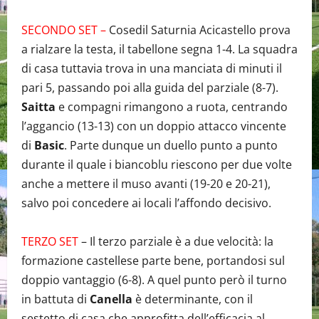
SECONDO SET –
Cosedil Saturnia Acicastello prova
a rialzare la testa, il tabellone segna 1-4. La squadra
di casa tuttavia trova in una manciata di minuti il
pari 5, passando poi alla guida del parziale (8-7).
Saitta
e compagni rimangono a ruota, centrando
l’aggancio (13-13) con un doppio attacco vincente
di
Basic
. Parte dunque un duello punto a punto
durante il quale i biancoblu riescono per due volte
anche a mettere il muso avanti (19-20 e 20-21),
salvo poi concedere ai locali l’affondo decisivo.
TERZO SET
– Il terzo parziale è a due velocità: la
formazione castellese parte bene, portandosi sul
doppio vantaggio (6-8). A quel punto però il turno
in battuta di
Canella
è determinante, con il
sestetto di casa che approfitta dell’efficacia al