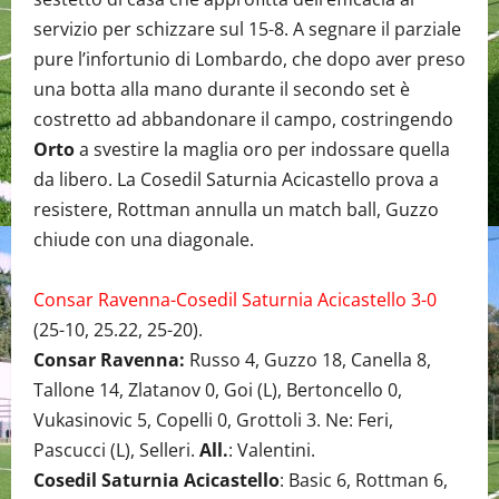
servizio per schizzare sul 15-8. A segnare il parziale
pure l’infortunio di Lombardo, che dopo aver preso
una botta alla mano durante il secondo set è
costretto ad abbandonare il campo, costringendo
Orto
a svestire la maglia oro per indossare quella
da libero. La Cosedil Saturnia Acicastello prova a
resistere, Rottman annulla un match ball, Guzzo
chiude con una diagonale.
Consar Ravenna-Cosedil Saturnia Acicastello 3-0
(25-10, 25.22, 25-20).
Consar Ravenna:
Russo 4, Guzzo 18, Canella 8,
Tallone 14, Zlatanov 0, Goi (L), Bertoncello 0,
Vukasinovic 5, Copelli 0, Grottoli 3. Ne: Feri,
Pascucci (L), Selleri.
All.
: Valentini.
Cosedil Saturnia Acicastello
: Basic 6, Rottman 6,