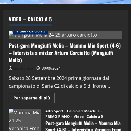
VIDEO – CALCIO A 5
Altri Sport
Calcio a 5 Maschile
PRIMO PIANO
Video - Calcio a 5
Post-gara Mongiuffi Melia – Mamma Mia Sport (4-6)
– Intervista a mister Arturo Carciotto (Mongiuffi
Melia)
"SportEmpire" in Podcast
Sport News
sportjonico
30/09/2024
“SportEmpire” in Podcast: 29^ Puntata
(Martedi 28 Aprile 2026)
Sabato 28 Settembre 2024 prima giornata dal
campionato di Serie C2 di calcio a 5 di fronte...
28/04/2026
2
Maggiori
Per saperne di più
informazioni
"SportEmpire" in Podcast
su
“SportEmpire” in Podcast: 28^ Puntata
Post-
Altri Sport
Calcio a 5 Maschile
gara
(Martedi 21 Aprile 2026)
PRIMO PIANO
Video - Calcio a 5
Mongiuffi
Melia
Post-gara Mongiuffi Melia – Mamma Mia
21/04/2026
–
3
Sport (4-6) – Intervista a Veronica Freni
Mamma