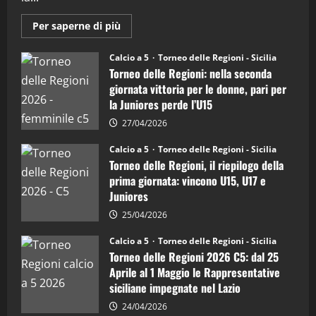
“SportEmpire” in Podcast: 27^ Puntata
(Martedi 14 Aprile 2026)
Maggiori
Per saperne di più
informazioni
15/04/2026
su
4
Torneo
Calcio a 5
Torneo delle Regioni - Sicilia
delle
Torneo delle Regioni: nella seconda
Regioni
di
"SportEmpire" in Podcast
giornata vittoria per le donne, pari per
calcio
“SportEmpire” in Podcast: 26^ Puntata
la Juniores perde l’U15
a
5:
(Martedi 07 Aprile 2026)
la
27/04/2026
Sicilia
08/04/2026
5
Juniores
Calcio a 5
Torneo delle Regioni - Sicilia
è
Torneo delle Regioni, il riepilogo della
vicecampione
d’Italia
prima giornata: vincono U15, U17 e
Juniores
25/04/2026
Calcio a 5
Torneo delle Regioni - Sicilia
Torneo delle Regioni 2026 C5: dal 25
Aprile al 1 Maggio le Rappresentative
siciliane impegnate nel Lazio
24/04/2026