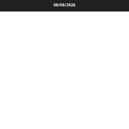
Salta
08/08/2026
al
contenuto