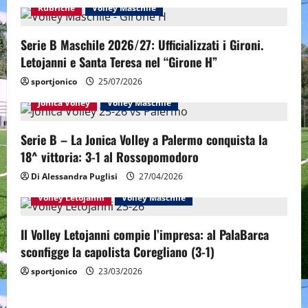
i
Rubriche
Volley Maschile
g
Serie B Maschile 2026/27: Ufficializzati i Gironi.
a
Letojanni e Santa Teresa nel “Girone H”
sportjonico
25/07/2026
t
Jonica Volley
Volley Maschile
i
Serie B – La Jonica Volley a Palermo conquista la
o
18^ vittoria: 3-1 al Rossopomodoro
n
Di Alessandra Puglisi
27/04/2026
Volley Letojanni
Volley Maschile
Il Volley Letojanni compie l’impresa: al PalaBarca
sconfigge la capolista Coregliano (3-1)
sportjonico
23/03/2026