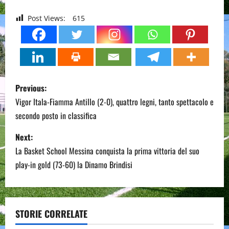
Post Views:
615
P
Previous:
o
Vigor Itala-Fiamma Antillo (2-0), quattro legni, tanto spettacolo e
secondo posto in classifica
s
Next:
t
La Basket School Messina conquista la prima vittoria del suo
n
play-in gold (73-60) la Dinamo Brindisi
a
v
STORIE CORRELATE