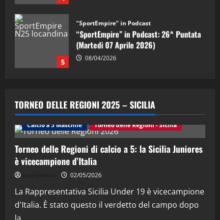
"SportEmpire" in Podcast
“SportEmpire” in Podcast: 30^ Puntata
(Martedi 05 Maggio 2026)
08/05/2026
1
"SportEmpire" in Podcast
Sport News
“SportEmpire” in Podcast: 29^ Puntata
TORNEO DELLE REGIONI 2025 – SICILIA
(Martedi 28 Aprile 2026)
28/04/2026
Calcio a 5 Maschile
Torneo delle Regioni - Sicilia
2
Torneo delle Regioni di calcio a 5: la Sicilia Juniores
"SportEmpire" in Podcast
è vicecampione d’Italia
“SportEmpire” in Podcast: 28^ Puntata
(Martedi 21 Aprile 2026)
sportjonico
02/05/2026
21/04/2026
La Rappresentativa Sicilia Under 19 è vicecampione
3
d'Italia. È stato questo il verdetto del campo dopo
"SportEmpire" in Podcast
Sport News
la...