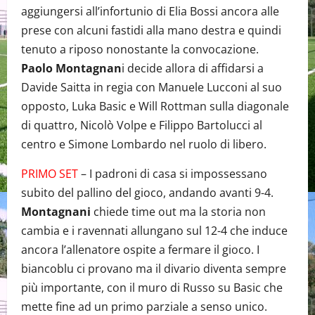
aggiungersi all’infortunio di Elia Bossi ancora alle
prese con alcuni fastidi alla mano destra e quindi
tenuto a riposo nonostante la convocazione.
Paolo Montagnan
i decide allora di affidarsi a
Davide Saitta in regia con Manuele Lucconi al suo
opposto, Luka Basic e Will Rottman sulla diagonale
di quattro, Nicolò Volpe e Filippo Bartolucci al
centro e Simone Lombardo nel ruolo di libero.
PRIMO SET
– I padroni di casa si impossessano
subito del pallino del gioco, andando avanti 9-4.
Montagnani
chiede time out ma la storia non
cambia e i ravennati allungano sul 12-4 che induce
ancora l’allenatore ospite a fermare il gioco. I
biancoblu ci provano ma il divario diventa sempre
più importante, con il muro di Russo su Basic che
mette fine ad un primo parziale a senso unico.