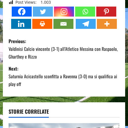
Post Views:
1.003
P
Previous:
o
Valdinisi Calcio vincente (3-1) all’Atletico Messina con Raspaolo,
Gharthey e Rizzo
s
Next:
t
Saturnia Acicastello sconfitta a Ravenna (3-0) ma si qualifica ai
n
play off
a
v
STORIE CORRELATE
i