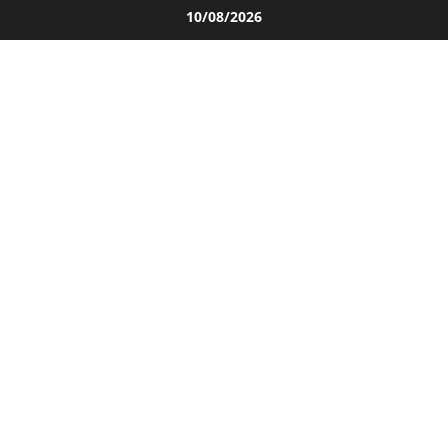
Salta
10/08/2026
al
contenuto