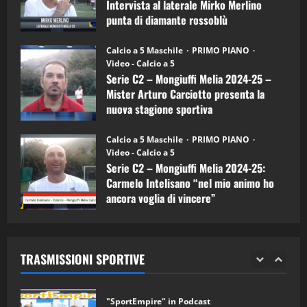
Intervista al laterale Mirko Merlino
Arturo
Carciotto
punta di diamante rossoblù
(Mongiuffi
Melia)
"SportEmpire" in Podcast
26/09/2024
“SportEmpire” in Podcast: 26^ Puntata
Calcio a 5 Maschile
PRIMO PIANO
(Martedi 07 Aprile 2026)
Video - Calcio a 5
Serie C2 – Mongiuffi Melia 2024-25 –
08/04/2026
5
Mister Arturo Carciotto presenta la
nuova stagione sportiva
"SportEmpire" in Podcast
11/09/2024
“SportEmpire” in Podcast: 30^ Puntata
Calcio a 5 Maschile
PRIMO PIANO
(Martedi 05 Maggio 2026)
Video - Calcio a 5
Serie C2 – Mongiuffi Melia 2024-25:
08/05/2026
1
Carmelo Intelisano “nel mio animo ho
ancora voglia di vincere”
"SportEmpire" in Podcast
Sport News
05/09/2024
“SportEmpire” in Podcast: 29^ Puntata
(Martedi 28 Aprile 2026)
TRASMISSIONI SPORTIVE
28/04/2026
2
"SportEmpire" in Podcast