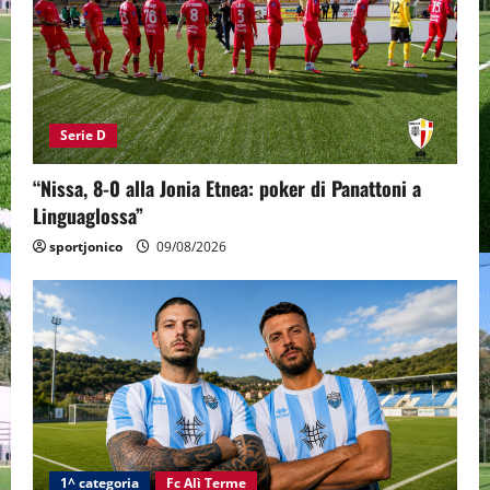
Serie D
“Nissa, 8-0 alla Jonia Etnea: poker di Panattoni a
Linguaglossa”
sportjonico
09/08/2026
1^ categoria
Fc Alì Terme