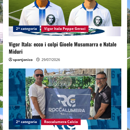
2^ categoria
Vigor Itala Peppe Geraci
Vigor Itala: ecco i colpi Gioele Musumarra e Natale
Miduri
sportjonico
29/07/2026
2^ categoria
Roccalumera Calcio