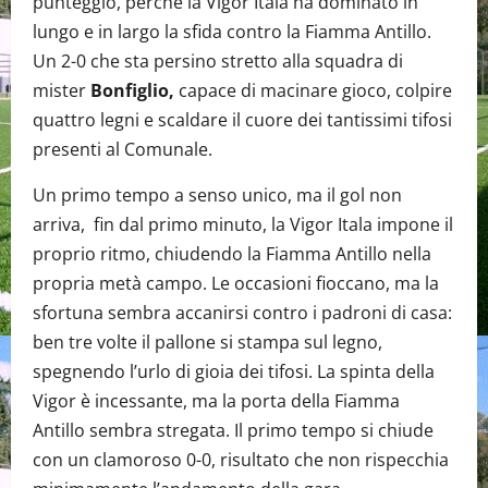
punteggio, perché la Vigor Itala ha dominato in
lungo e in largo la sfida contro la Fiamma Antillo.
Un 2-0 che sta persino stretto alla squadra di
mister
Bonfiglio,
capace di macinare gioco, colpire
quattro legni e scaldare il cuore dei tantissimi tifosi
presenti al Comunale.
Un primo tempo a senso unico, ma il gol non
arriva, fin dal primo minuto, la Vigor Itala impone il
proprio ritmo, chiudendo la Fiamma Antillo nella
propria metà campo. Le occasioni fioccano, ma la
sfortuna sembra accanirsi contro i padroni di casa:
ben tre volte il pallone si stampa sul legno,
spegnendo l’urlo di gioia dei tifosi. La spinta della
Vigor è incessante, ma la porta della Fiamma
Antillo sembra stregata. Il primo tempo si chiude
con un clamoroso 0-0, risultato che non rispecchia