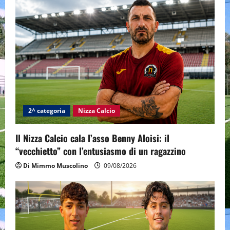
g
a
t
i
o
2^ categoria
Nizza Calcio
n
Il Nizza Calcio cala l’asso Benny Aloisi: il
“vecchietto” con l’entusiasmo di un ragazzino
Di Mimmo Muscolino
09/08/2026