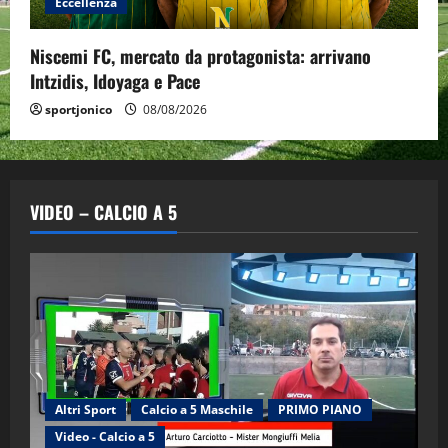
Eccellenza
Niscemi FC, mercato da protagonista: arrivano
Intzidis, Idoyaga e Pace
sportjonico
08/08/2026
VIDEO – CALCIO A 5
Altri Sport
Calcio a 5 Maschile
PRIMO PIANO
Video - Calcio a 5