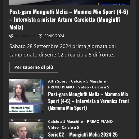
Post-gara Mongiuffi Melia – Mamma Mia Sport (4-6)
– Intervista a mister Arturo Carciotto (Mongiuffi
Melia)
"SportEmpire" in Podcast
Sport News
sportjonico
30/09/2024
“SportEmpire” in Podcast: 29^ Puntata
(Martedi 28 Aprile 2026)
Sabato 28 Settembre 2024 prima giornata dal
campionato di Serie C2 di calcio a 5 di fronte...
28/04/2026
2
Maggiori
Per saperne di più
informazioni
"SportEmpire" in Podcast
su
“SportEmpire” in Podcast: 28^ Puntata
Post-
Altri Sport
Calcio a 5 Maschile
gara
(Martedi 21 Aprile 2026)
PRIMO PIANO
Video - Calcio a 5
Mongiuffi
Melia
Post-gara Mongiuffi Melia – Mamma Mia
21/04/2026
–
3
Sport (4-6) – Intervista a Veronica Freni
Mamma
Mia
(Mamma Mia Sport)
Sport
"SportEmpire" in Podcast
Sport News
(4-
30/09/2024
6)
“SportEmpire” in Podcast: 27^ Puntata
Calcio a 5 Maschile
PRIMO PIANO
–
(Martedi 14 Aprile 2026)
Video - Calcio a 5
Intervista
a
SerieC2 – Mongiuffi Melia 2024-25 –
15/04/2026
mister
4