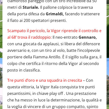
clamoroso pareggio con un tiro incredibile da 50
metri di
Sturiale.
Il pallone colpisce la traversa
della porta difesa da
Grimaldi,
facendo trattenere
il fiato ai 200 spettatori presenti.
Scampato il pericolo, la Vigor riprende il controllo e
al 68’ trova il raddoppio:
Il neo-entrato
Gennaro,
con una giocata da applausi, si libera del difensore
avversario e, con un tiro al volo, batte l’incolpevole
portiere della Fiamma Antillo. È il sigillo sulla gara, il
colpo che certifica il ritorno della Vigor al secondo
posto in classifica.
Tre punti d’oro e una squadra in crescita
– Con
questa vittoria, la Vigor Itala conquista tre punti
pesantissimi, in chiave play off . Una prestazione
che ha messo in luce la determinazione, la qualità e
la voglia di vincere di un gruppo compatto, spinto