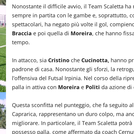
Nonostante il difficile avvio, il Team Scaletta ha
sempre in partita con le gambe e, soprattutto, c
spettacolari, ha negato più volte il gol, compiendo
Braccia
e poi quella di
Moreira
, che hanno fissa
tempo.
In attacco, sia
Cristino
che
Cucinotta,
hanno pro
padrone di casa. Nonostante gli sforzi, la retro
l’offensiva del Futsal Irpinia. Nel corso della ri
palla in attiva con
Moreira
e
Politi
da azione di 
Questa sconfitta nel punteggio, che fa seguito 
Caprarica, rappresentano un duro colpo, ma anch
migliorare. In particolare, il Team Scaletta potrà
possesso palla, come affermato da coach Cernuto 