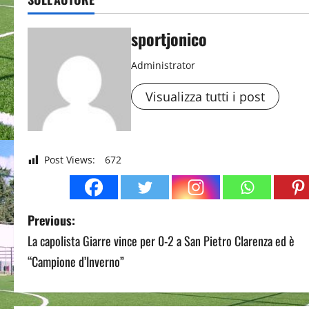
sportjonico
Administrator
Visualizza tutti i post
Post Views:
672
P
Previous:
La capolista Giarre vince per 0-2 a San Pietro Clarenza ed è
o
“Campione d’Inverno”
s