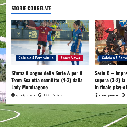
t
STORIE CORRELATE
n
a
v
i
g
Calcio a 5 Femminile
Sport News
Calcio a 5 Fem
a
Sfuma il sogno della Serie A per il
Serie B – Impre
Team Scaletta sconfitto (4-3) dalla
supera (3-2) la
t
Lady Mondragone
in finale play-of
i
sportjonico
12/05/2026
sportjonico
o
n