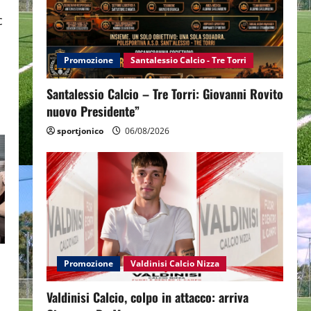
c
Promozione
Santalessio Calcio - Tre Torri
Santalessio Calcio – Tre Torri: Giovanni Rovito
nuovo Presidente”
sportjonico
06/08/2026
Promozione
Valdinisi Calcio Nizza
Valdinisi Calcio, colpo in attacco: arriva