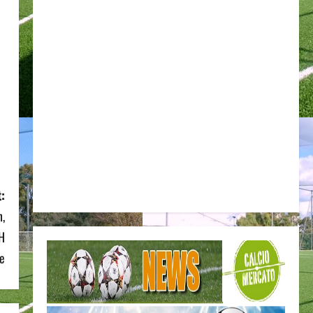
:
n,
2H
e