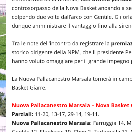
controsorpasso della Nova Basket andando a seg
colpendo due volte dall’arco con Gentile. Gli orl
dunque amministrare il vantaggio fino alla sirena
Tra le note dell’incontro da registrare la
premiaz
storico dirigente della NPM, che il presidente Pe
hanno voluto omaggiare per il grande impegno p
La Nuova Pallacanestro Marsala tornerà in camp
Basket Giarre.
Nuova Pallacanestro Marsala – Nova Basket 
Parziali:
11-20, 13-17, 29-14, 19-11.
Nuova Pallacanestro Marsala
: Farruggia 14, M
Gentile 12, Stankovic 19, Chen 2, Tartamella 11, N