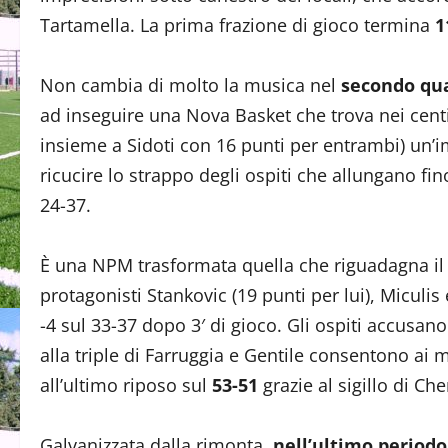
Tartamella. La prima frazione di gioco termina
1
Non cambia di molto la musica nel
secondo qu
ad inseguire una Nova Basket che trova nei cent
insieme a Sidoti con 16 punti per entrambi) un’
ricucire lo strappo degli ospiti che allungano fino
24-37.
È una NPM trasformata quella che riguadagna il
protagonisti Stankovic (19 punti per lui), Miculi
-4 sul 33-37 dopo 3′ di gioco. Gli ospiti accusan
alla triple di Farruggia e Gentile consentono ai m
all’ultimo riposo sul
53-51
grazie al sigillo di Che
Galvanizzata dalla rimonta,
nell’ultimo periodo