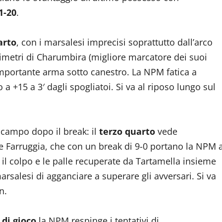
1-20
.
arto
, con i marsalesi imprecisi soprattutto dall’arco
imetri di Charumbira (migliore marcatore dei suoi
importante arma sotto canestro. La NPM fatica a
 a +15 a 3′ dagli spogliatoi. Si va al riposo lungo sul
 campo dopo il break: il
terzo quarto
vede
s e Farruggia, che con un break di 9-0 portano la NPM 
o il colpo e le palle recuperate da Tartamella insieme
arsalesi di agganciare a superare gli avversari. Si va
n.
 di gioco
la NPM respinge i tentativi di