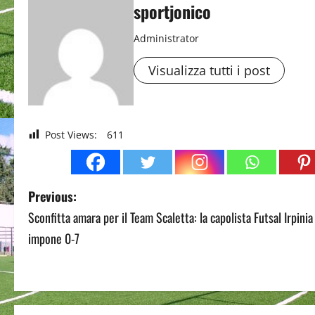
sportjonico
Administrator
Visualizza tutti i post
Post Views:
611
P
Previous:
Sconfitta amara per il Team Scaletta: la capolista Futsal Irpinia 
o
impone 0-7
s
t