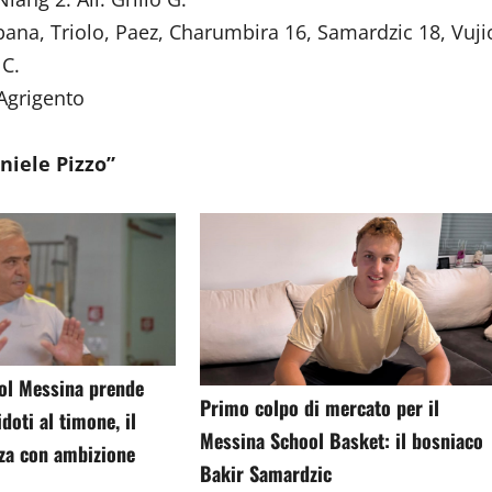
lbana, Triolo, Paez, Charumbira 16, Samardzic 18, Vuji
 C.
 Agrigento
aniele Pizzo”
ol Messina prende
Primo colpo di mercato per il
doti al timone, il
Messina School Basket: il bosniaco
rza con ambizione
Bakir Samardzic