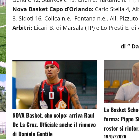
Nova Basket Capo d’Orlando:
Carlo Stella 4, A
8, Sidoti 16, Colica n.e., Fontana n.e.. All. Pizzuto
Arbitri:
Licari B. di Marsala (TP) e Lo Presti E. di
di ” D
La Basket Scho
NOVA Basket, che colpo: arriva Raul
forma: Pippo Si
De La Cruz. Ufficiale anche il rinnovo
roster si rinfo
di Daniele Gentile
19/07/2026