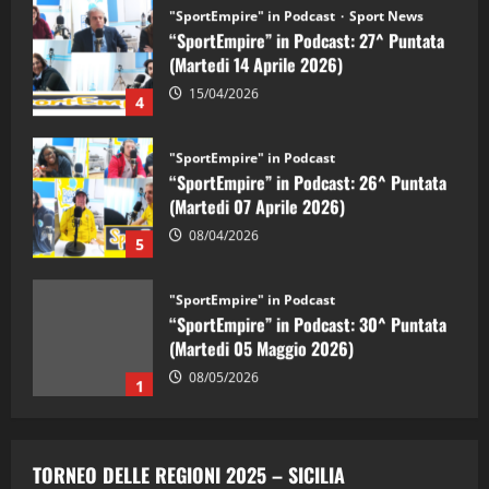
"SportEmpire" in Podcast
Sport News
“SportEmpire” in Podcast: 27^ Puntata
(Martedi 14 Aprile 2026)
15/04/2026
4
"SportEmpire" in Podcast
“SportEmpire” in Podcast: 26^ Puntata
(Martedi 07 Aprile 2026)
08/04/2026
5
"SportEmpire" in Podcast
“SportEmpire” in Podcast: 30^ Puntata
(Martedi 05 Maggio 2026)
08/05/2026
1
"SportEmpire" in Podcast
Sport News
“SportEmpire” in Podcast: 29^ Puntata
TORNEO DELLE REGIONI 2025 – SICILIA
(Martedi 28 Aprile 2026)