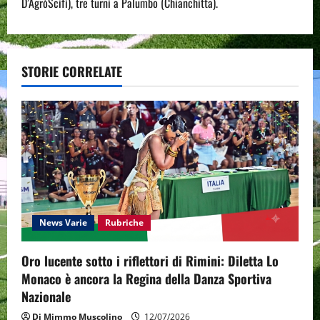
n
D’AgròScifì), tre turni a Palumbo (Chianchitta).
a
v
STORIE CORRELATE
i
g
a
t
i
News Varie
Rubriche
o
Oro lucente sotto i riflettori di Rimini: Diletta Lo
n
Monaco è ancora la Regina della Danza Sportiva
Nazionale
Di Mimmo Muscolino
12/07/2026