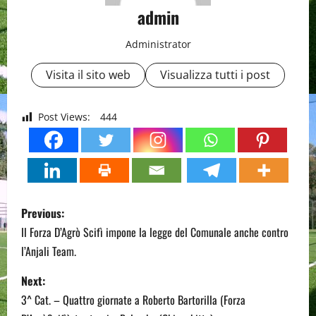
admin
Administrator
Visita il sito web
Visualizza tutti i post
Post Views:
444
P
Previous:
o
Il Forza D’Agrò Scifì impone la legge del Comunale anche contro
l’Anjali Team.
s
Next:
t
3^ Cat. – Quattro giornate a Roberto Bartorilla (Forza