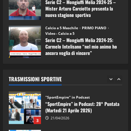
Serie C2 – Mongiuffi Melia 2024-25 –
08/04/2026
5
Mister Arturo Carciotto presenta la
nuova stagione sportiva
"SportEmpire" in Podcast
11/09/2024
“SportEmpire” in Podcast: 30^ Puntata
Calcio a 5 Maschile
PRIMO PIANO
(Martedi 05 Maggio 2026)
Video - Calcio a 5
Serie C2 – Mongiuffi Melia 2024-25:
08/05/2026
1
Carmelo Intelisano “nel mio animo ho
ancora voglia di vincere”
"SportEmpire" in Podcast
Sport News
05/09/2024
“SportEmpire” in Podcast: 29^ Puntata
(Martedi 28 Aprile 2026)
TRASMISSIONI SPORTIVE
28/04/2026
2
"SportEmpire" in Podcast
“SportEmpire” in Podcast: 28^ Puntata
(Martedi 21 Aprile 2026)
21/04/2026
3