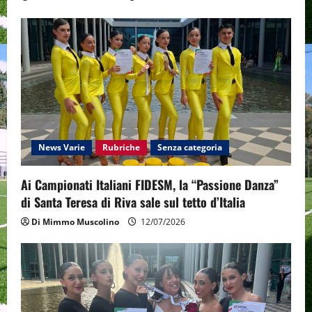
News Varie
Rubriche
Senza categoria
Ai Campionati Italiani FIDESM, la “Passione Danza”
di Santa Teresa di Riva sale sul tetto d’Italia
Di Mimmo Muscolino
12/07/2026