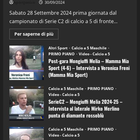
sportjonico
30/09/2024
“SportEmpire” in Podcast: 29^ Puntata
(Martedi 28 Aprile 2026)
Sabato 28 Settembre 2024 prima giornata dal
campionato di Serie C2 di calcio a 5 di fronte...
28/04/2026
2
Maggiori
Per saperne di più
informazioni
"SportEmpire" in Podcast
su
“SportEmpire” in Podcast: 28^ Puntata
Post-
Altri Sport
Calcio a 5 Maschile
gara
(Martedi 21 Aprile 2026)
PRIMO PIANO
Video - Calcio a 5
Mongiuffi
Melia
Post-gara Mongiuffi Melia – Mamma Mia
21/04/2026
–
3
Sport (4-6) – Intervista a Veronica Freni
Mamma
Mia
(Mamma Mia Sport)
Sport
"SportEmpire" in Podcast
Sport News
(4-
30/09/2024
6)
“SportEmpire” in Podcast: 27^ Puntata
Calcio a 5 Maschile
PRIMO PIANO
–
(Martedi 14 Aprile 2026)
Video - Calcio a 5
Intervista
a
SerieC2 – Mongiuffi Melia 2024-25 –
15/04/2026
mister
4
Intervista al laterale Mirko Merlino
Arturo
Carciotto
punta di diamante rossoblù
(Mongiuffi
Melia)
"SportEmpire" in Podcast
26/09/2024
“SportEmpire” in Podcast: 26^ Puntata
Calcio a 5 Maschile
PRIMO PIANO
(Martedi 07 Aprile 2026)
Video - Calcio a 5