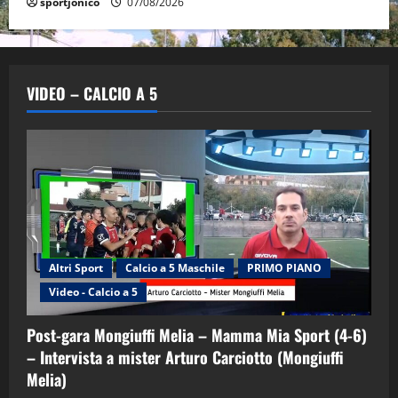
sportjonico
07/08/2026
VIDEO – CALCIO A 5
Altri Sport
Calcio a 5 Maschile
PRIMO PIANO
Video - Calcio a 5
Post-gara Mongiuffi Melia – Mamma Mia Sport (4-6)
– Intervista a mister Arturo Carciotto (Mongiuffi
Melia)
"SportEmpire" in Podcast
Sport News