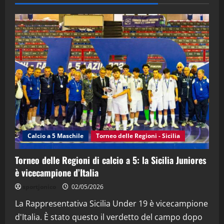
28/04/2026
2
"SportEmpire" in Podcast
“SportEmpire” in Podcast: 28^ Puntata
(Martedi 21 Aprile 2026)
21/04/2026
3
"SportEmpire" in Podcast
Sport News
“SportEmpire” in Podcast: 27^ Puntata
(Martedi 14 Aprile 2026)
Calcio a 5 Maschile
Torneo delle Regioni - Sicilia
15/04/2026
4
Torneo delle Regioni di calcio a 5: la Sicilia Juniores
è vicecampione d’Italia
"SportEmpire" in Podcast
“SportEmpire” in Podcast: 26^ Puntata
sportjonico
02/05/2026
(Martedi 07 Aprile 2026)
La Rappresentativa Sicilia Under 19 è vicecampione
08/04/2026
5
d'Italia. È stato questo il verdetto del campo dopo