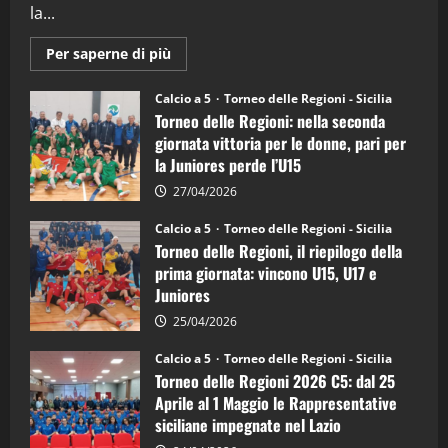
la...
Maggiori
Per saperne di più
informazioni
su
Torneo
Calcio a 5
Torneo delle Regioni - Sicilia
delle
Torneo delle Regioni: nella seconda
Regioni
di
giornata vittoria per le donne, pari per
calcio
la Juniores perde l’U15
a
5:
la
27/04/2026
Sicilia
Juniores
Calcio a 5
Torneo delle Regioni - Sicilia
è
Torneo delle Regioni, il riepilogo della
vicecampione
d’Italia
prima giornata: vincono U15, U17 e
Juniores
25/04/2026
Calcio a 5
Torneo delle Regioni - Sicilia
Torneo delle Regioni 2026 C5: dal 25
Aprile al 1 Maggio le Rappresentative
siciliane impegnate nel Lazio