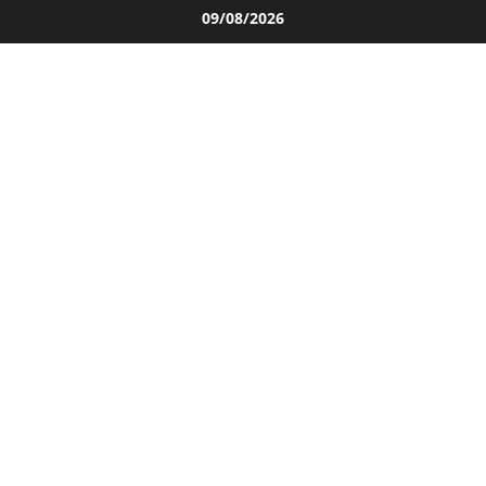
Salta
09/08/2026
al
contenuto