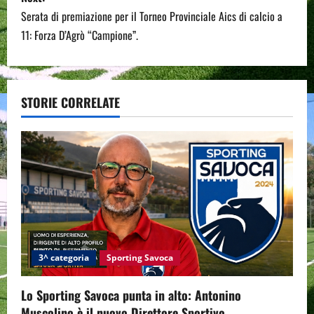
t
Serata di premiazione per il Torneo Provinciale Aics di calcio a
n
11: Forza D’Agrò “Campione”.
a
v
STORIE CORRELATE
i
g
a
t
i
3^ categoria
Sporting Savoca
o
Lo Sporting Savoca punta in alto: Antonino
n
Muscolino è il nuovo Direttore Sportivo