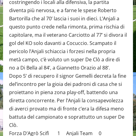
costringendo i locali alla difensiva, la partita
diventa più nervosa, e a farne le spese Roberto
Bartorilla che al 70’ lascia i suoi in dieci. L’Anjali a
questo punto crede nella rimonta, prima rischia di
capitolare, ma il veterano Carciotto al 77’ si divora il
gol del KO solo davanti a Cocuccio. Scampato il
pericolo l’Anjali schiaccia i forzesi nella propria
metà campo, c’è voluto un super De Clò a dire di
no a Di Bella al 84’, a Giannetto Orazio al 88’.
Dopo 5’ di recupero il signor Gemelli decreta la fine
del’incontro per la gioia dei padroni di casa che si
proiettano in piena zona play-off, battendo una
diretta concorrente. Per l’Anjali la consapevolezza
di averci provato ma di fronte c’era la difesa meno
battuta del campionato e soprattutto un super De
Clò.
Forza D’Agrò Scifì 1 Anjali Team 0