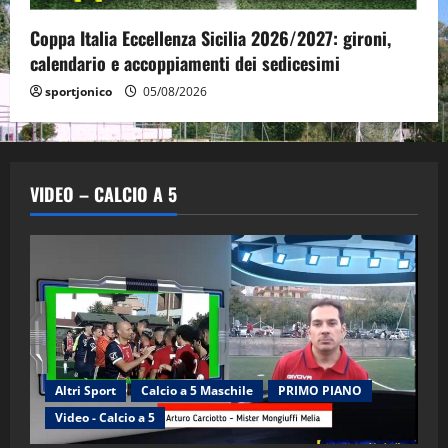
Coppa Italia Eccellenza Sicilia 2026/2027: gironi,
calendario e accoppiamenti dei sedicesimi
sportjonico
05/08/2026
VIDEO – CALCIO A 5
Altri Sport
Calcio a 5 Maschile
PRIMO PIANO
Video - Calcio a 5