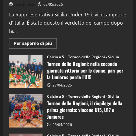
“SportEmpire” in Podcast: 26^ Puntata
sportjonico
02/05/2026
(Martedi 07 Aprile 2026)
La Rappresentativa Sicilia Under 19 è vicecampione
08/04/2026
5
d'Italia. È stato questo il verdetto del campo dopo
la...
Maggiori
Per saperne di più
informazioni
su
Torneo
Calcio a 5
Torneo delle Regioni - Sicilia
delle
Torneo delle Regioni: nella seconda
Regioni
di
giornata vittoria per le donne, pari per
calcio
la Juniores perde l’U15
a
5:
la
27/04/2026
Sicilia
Juniores
Calcio a 5
Torneo delle Regioni - Sicilia
è
Torneo delle Regioni, il riepilogo della
vicecampione
d’Italia
prima giornata: vincono U15, U17 e
Juniores
25/04/2026
Calcio a 5
Torneo delle Regioni - Sicilia