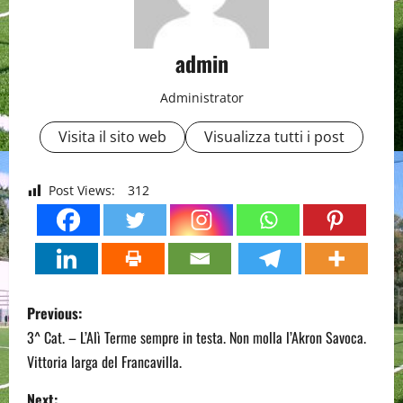
admin
Administrator
Visita il sito web
Visualizza tutti i post
Post Views:
312
P
Previous:
o
3^ Cat. – L’Alì Terme sempre in testa. Non molla l’Akron Savoca.
Vittoria larga del Francavilla.
s
Next: