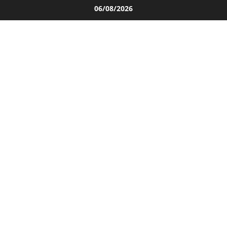
Salta
06/08/2026
al
contenuto