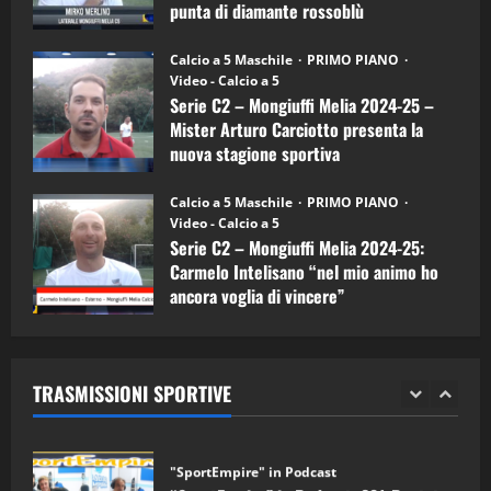
Carciotto
punta di diamante rossoblù
(Mongiuffi
Melia)
"SportEmpire" in Podcast
26/09/2024
“SportEmpire” in Podcast: 26^ Puntata
Calcio a 5 Maschile
PRIMO PIANO
(Martedi 07 Aprile 2026)
Video - Calcio a 5
Serie C2 – Mongiuffi Melia 2024-25 –
08/04/2026
5
Mister Arturo Carciotto presenta la
nuova stagione sportiva
"SportEmpire" in Podcast
11/09/2024
“SportEmpire” in Podcast: 30^ Puntata
Calcio a 5 Maschile
PRIMO PIANO
(Martedi 05 Maggio 2026)
Video - Calcio a 5
Serie C2 – Mongiuffi Melia 2024-25:
08/05/2026
1
Carmelo Intelisano “nel mio animo ho
ancora voglia di vincere”
"SportEmpire" in Podcast
Sport News
05/09/2024
“SportEmpire” in Podcast: 29^ Puntata
(Martedi 28 Aprile 2026)
TRASMISSIONI SPORTIVE
28/04/2026
2
"SportEmpire" in Podcast
“SportEmpire” in Podcast: 28^ Puntata