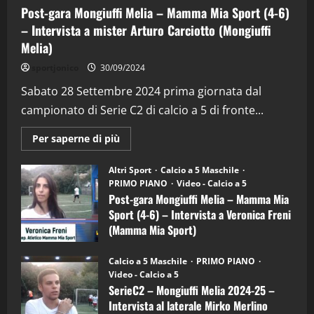
Post-gara Mongiuffi Melia – Mamma Mia Sport (4-6)
– Intervista a mister Arturo Carciotto (Mongiuffi
Melia)
"SportEmpire" in Podcast
Sport News
sportjonico
30/09/2024
“SportEmpire” in Podcast: 29^ Puntata
(Martedi 28 Aprile 2026)
Sabato 28 Settembre 2024 prima giornata dal
campionato di Serie C2 di calcio a 5 di fronte...
28/04/2026
2
Maggiori
Per saperne di più
informazioni
"SportEmpire" in Podcast
su
“SportEmpire” in Podcast: 28^ Puntata
Post-
Altri Sport
Calcio a 5 Maschile
gara
(Martedi 21 Aprile 2026)
PRIMO PIANO
Video - Calcio a 5
Mongiuffi
Melia
Post-gara Mongiuffi Melia – Mamma Mia
21/04/2026
–
3
Sport (4-6) – Intervista a Veronica Freni
Mamma
Mia
(Mamma Mia Sport)
Sport
"SportEmpire" in Podcast
Sport News
(4-
30/09/2024
6)
“SportEmpire” in Podcast: 27^ Puntata
Calcio a 5 Maschile
PRIMO PIANO
–
(Martedi 14 Aprile 2026)
Video - Calcio a 5
Intervista
a
SerieC2 – Mongiuffi Melia 2024-25 –
15/04/2026
mister
4
Intervista al laterale Mirko Merlino
Arturo