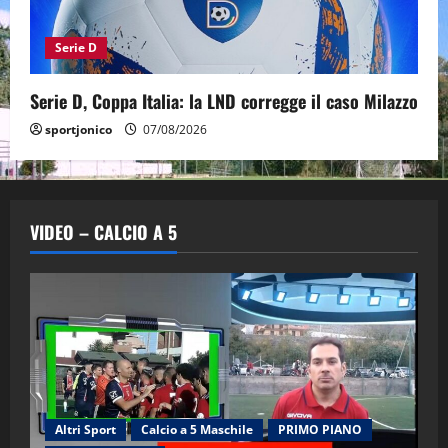
Serie D
Serie D, Coppa Italia: la LND corregge il caso Milazzo
sportjonico
07/08/2026
VIDEO – CALCIO A 5
Altri Sport
Calcio a 5 Maschile
PRIMO PIANO