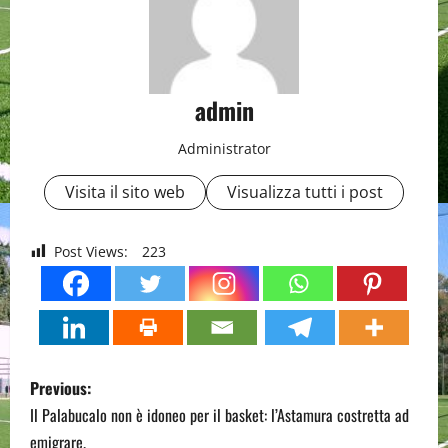
admin
Administrator
Visita il sito web
Visualizza tutti i post
Post Views:
223
P
Previous:
o
Il Palabucalo non è idoneo per il basket: l’Astamura costretta ad
emigrare.