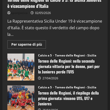
è vicecampione d’Italia
"SportEmpire" in Podcast
“SportEmpire” in Podcast: 26^ Puntata
sportjonico
02/05/2026
(Martedi 07 Aprile 2026)
La Rappresentativa Sicilia Under 19 è vicecampione
08/04/2026
5
d'Italia. È stato questo il verdetto del campo dopo
la...
Maggiori
Per saperne di più
informazioni
su
Torneo
Calcio a 5
Torneo delle Regioni - Sicilia
delle
Torneo delle Regioni: nella seconda
Regioni
di
giornata vittoria per le donne, pari per
calcio
la Juniores perde l’U15
a
5:
la
27/04/2026
Sicilia
Juniores
Calcio a 5
Torneo delle Regioni - Sicilia
è
Torneo delle Regioni, il riepilogo della
vicecampione
d’Italia
prima giornata: vincono U15, U17 e
Juniores