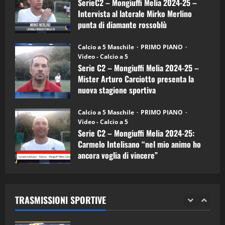
SerieC2 – Mongiuffi Melia 2024-25 –
15/04/2026
mister
4
Intervista al laterale Mirko Merlino
Arturo
Carciotto
punta di diamante rossoblù
(Mongiuffi
Melia)
"SportEmpire" in Podcast
26/09/2024
“SportEmpire” in Podcast: 26^ Puntata
Calcio a 5 Maschile
PRIMO PIANO
(Martedi 07 Aprile 2026)
Video - Calcio a 5
Serie C2 – Mongiuffi Melia 2024-25 –
08/04/2026
5
Mister Arturo Carciotto presenta la
nuova stagione sportiva
"SportEmpire" in Podcast
11/09/2024
“SportEmpire” in Podcast: 30^ Puntata
Calcio a 5 Maschile
PRIMO PIANO
(Martedi 05 Maggio 2026)
Video - Calcio a 5
Serie C2 – Mongiuffi Melia 2024-25:
08/05/2026
1
Carmelo Intelisano “nel mio animo ho
ancora voglia di vincere”
"SportEmpire" in Podcast
Sport News
05/09/2024
“SportEmpire” in Podcast: 29^ Puntata
(Martedi 28 Aprile 2026)
TRASMISSIONI SPORTIVE
28/04/2026
2