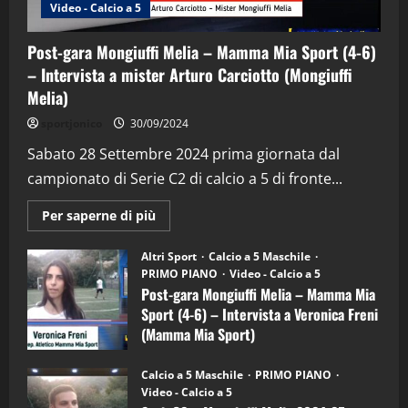
Video - Calcio a 5
Post-gara Mongiuffi Melia – Mamma Mia Sport (4-6)
– Intervista a mister Arturo Carciotto (Mongiuffi
Melia)
"SportEmpire" in Podcast
Sport News
sportjonico
30/09/2024
“SportEmpire” in Podcast: 29^ Puntata
(Martedi 28 Aprile 2026)
Sabato 28 Settembre 2024 prima giornata dal
campionato di Serie C2 di calcio a 5 di fronte...
28/04/2026
2
Maggiori
Per saperne di più
informazioni
"SportEmpire" in Podcast
su
“SportEmpire” in Podcast: 28^ Puntata
Post-
Altri Sport
Calcio a 5 Maschile
gara
(Martedi 21 Aprile 2026)
PRIMO PIANO
Video - Calcio a 5
Mongiuffi
Melia
Post-gara Mongiuffi Melia – Mamma Mia
21/04/2026
–
3
Sport (4-6) – Intervista a Veronica Freni
Mamma
Mia
(Mamma Mia Sport)
Sport
"SportEmpire" in Podcast
Sport News
(4-
30/09/2024
6)
“SportEmpire” in Podcast: 27^ Puntata
Calcio a 5 Maschile
PRIMO PIANO
–
(Martedi 14 Aprile 2026)
Video - Calcio a 5
Intervista
a