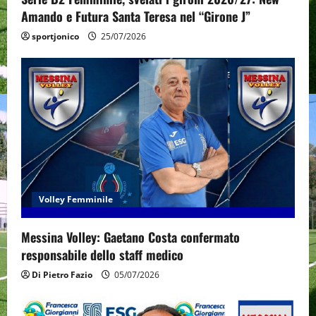
n
Amando e Futura Santa Teresa nel “Girone J”
sportjonico
25/07/2026
Volley Femminile
Messina Volley: Gaetano Costa confermato
responsabile dello staff medico
Di Pietro Fazio
05/07/2026