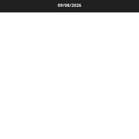
Salta
09/08/2026
al
contenuto