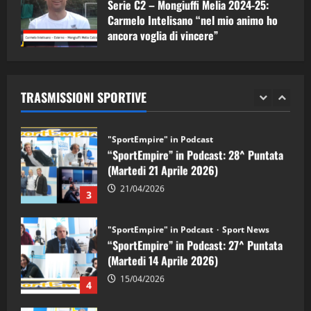
Serie C2 – Mongiuffi Melia 2024-25:
08/05/2026
1
Carmelo Intelisano “nel mio animo ho
ancora voglia di vincere”
"SportEmpire" in Podcast
Sport News
05/09/2024
“SportEmpire” in Podcast: 29^ Puntata
(Martedi 28 Aprile 2026)
TRASMISSIONI SPORTIVE
28/04/2026
2
"SportEmpire" in Podcast
“SportEmpire” in Podcast: 28^ Puntata
(Martedi 21 Aprile 2026)
21/04/2026
3
"SportEmpire" in Podcast
Sport News
“SportEmpire” in Podcast: 27^ Puntata
(Martedi 14 Aprile 2026)
15/04/2026
4