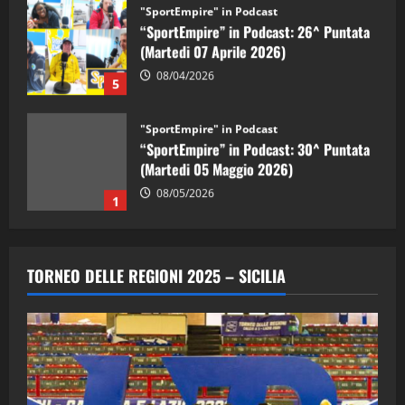
"SportEmpire" in Podcast
“SportEmpire” in Podcast: 26^ Puntata
(Martedi 07 Aprile 2026)
08/04/2026
5
"SportEmpire" in Podcast
“SportEmpire” in Podcast: 30^ Puntata
(Martedi 05 Maggio 2026)
08/05/2026
1
"SportEmpire" in Podcast
Sport News
“SportEmpire” in Podcast: 29^ Puntata
TORNEO DELLE REGIONI 2025 – SICILIA
(Martedi 28 Aprile 2026)
28/04/2026
2
"SportEmpire" in Podcast
“SportEmpire” in Podcast: 28^ Puntata
(Martedi 21 Aprile 2026)