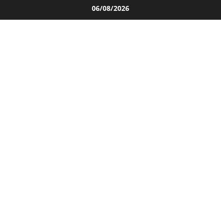
Salta
06/08/2026
al
contenuto