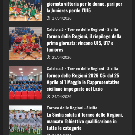
di
giornata vittoria per le donne, pari per
calcio
la Juniores perde l’U15
a
5:
la
27/04/2026
Sicilia
Juniores
Calcio a 5
Torneo delle Regioni - Sicilia
è
Torneo delle Regioni, il riepilogo della
vicecampione
d’Italia
prima giornata: vincono U15, U17 e
Juniores
25/04/2026
Calcio a 5
Torneo delle Regioni - Sicilia
Torneo delle Regioni 2026 C5: dal 25
Aprile al 1 Maggio le Rappresentative
siciliane impegnate nel Lazio
24/04/2026
Torneo delle Regioni - Sicilia
La Sicilia saluta il Torneo delle Regioni,
mancato l’obiettivo qualificazione in
tutte le categorie