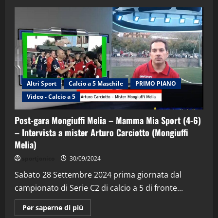
Altri Sport
Calcio a 5 Maschile
PRIMO PIANO
Video - Calcio a 5
Post-gara Mongiuffi Melia – Mamma Mia Sport (4-6)
– Intervista a mister Arturo Carciotto (Mongiuffi
Melia)
"SportEmpire" in Podcast
Sport News
sportjonico
30/09/2024
“SportEmpire” in Podcast: 29^ Puntata
(Martedi 28 Aprile 2026)
Sabato 28 Settembre 2024 prima giornata dal
campionato di Serie C2 di calcio a 5 di fronte...
28/04/2026
2
Maggiori
Per saperne di più
informazioni
"SportEmpire" in Podcast