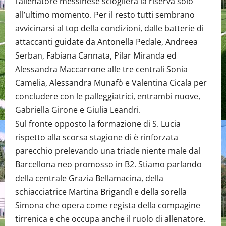
l’allenatore messinese scioglierà la riserva solo
all’ultimo momento. Per il resto tutti sembrano
avvicinarsi al top della condizioni, dalle batterie di
attaccanti guidate da Antonella Pedale, Andreea
Serban, Fabiana Cannata, Pilar Miranda ed
Alessandra Maccarrone alle tre centrali Sonia
Camelia, Alessandra Munafò e Valentina Cicala per
concludere con le palleggiatrici, entrambi nuove,
Gabriella Girone e Giulia Leandri.
Sul fronte opposto la formazione di S. Lucia
rispetto alla scorsa stagione di è rinforzata
parecchio prelevando una triade niente male dal
Barcellona neo promosso in B2. Stiamo parlando
della centrale Grazia Bellamacina, della
schiacciatrice Martina Brigandì e della sorella
Simona che opera come regista della compagine
tirrenica e che occupa anche il ruolo di allenatore.