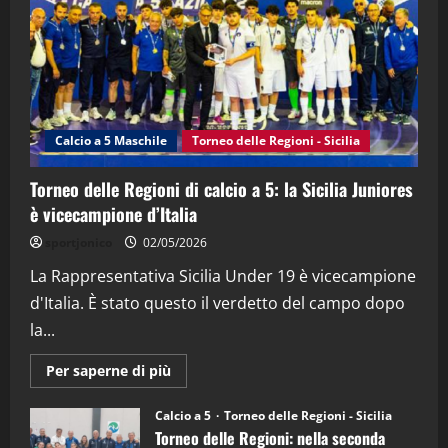
21/04/2026
3
"SportEmpire" in Podcast
Sport News
“SportEmpire” in Podcast: 27^ Puntata
(Martedi 14 Aprile 2026)
Calcio a 5 Maschile
Torneo delle Regioni - Sicilia
15/04/2026
4
Torneo delle Regioni di calcio a 5: la Sicilia Juniores
è vicecampione d’Italia
"SportEmpire" in Podcast
“SportEmpire” in Podcast: 26^ Puntata
sportjonico
02/05/2026
(Martedi 07 Aprile 2026)
La Rappresentativa Sicilia Under 19 è vicecampione
08/04/2026
5
d'Italia. È stato questo il verdetto del campo dopo
la...
Maggiori
Per saperne di più
informazioni
su
Torneo
Calcio a 5
Torneo delle Regioni - Sicilia
delle
Torneo delle Regioni: nella seconda
Regioni