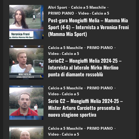
su
“SportEmpire” in Podcast: 28^ Puntata
Post-
Altri Sport
Calcio a 5 Maschile
gara
(Martedi 21 Aprile 2026)
PRIMO PIANO
Video - Calcio a 5
Mongiuffi
Melia
Post-gara Mongiuffi Melia – Mamma Mia
21/04/2026
–
3
Sport (4-6) – Intervista a Veronica Freni
Mamma
Mia
(Mamma Mia Sport)
Sport
"SportEmpire" in Podcast
Sport News
(4-
30/09/2024
6)
“SportEmpire” in Podcast: 27^ Puntata
Calcio a 5 Maschile
PRIMO PIANO
–
(Martedi 14 Aprile 2026)
Video - Calcio a 5
Intervista
a
SerieC2 – Mongiuffi Melia 2024-25 –
15/04/2026
mister
4
Intervista al laterale Mirko Merlino
Arturo
Carciotto
punta di diamante rossoblù
(Mongiuffi
Melia)
"SportEmpire" in Podcast
26/09/2024
“SportEmpire” in Podcast: 26^ Puntata
Calcio a 5 Maschile
PRIMO PIANO
(Martedi 07 Aprile 2026)
Video - Calcio a 5
Serie C2 – Mongiuffi Melia 2024-25 –
08/04/2026
5
Mister Arturo Carciotto presenta la
nuova stagione sportiva
"SportEmpire" in Podcast
11/09/2024
“SportEmpire” in Podcast: 30^ Puntata
Calcio a 5 Maschile
PRIMO PIANO
(Martedi 05 Maggio 2026)
Video - Calcio a 5