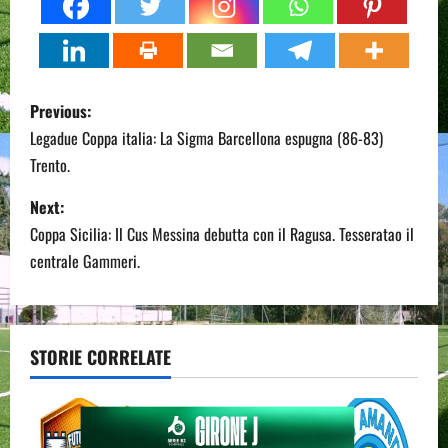
P
Previous:
o
Legadue Coppa italia: La Sigma Barcellona espugna (86-83)
Trento.
s
Next:
t
Coppa Sicilia: Il Cus Messina debutta con il Ragusa. Tesseratao il
n
centrale Gammeri.
a
v
STORIE CORRELATE
i
g