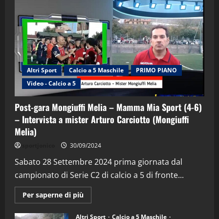
Altri Sport
Calcio a 5 Maschile
PRIMO PIANO
"SportEmpire" in Podcast
Sport News
Video - Calcio a 5
“SportEmpire” in Podcast: 29^ Puntata
(Martedi 28 Aprile 2026)
Post-gara Mongiuffi Melia – Mamma Mia Sport (4-6)
– Intervista a mister Arturo Carciotto (Mongiuffi
28/04/2026
2
Melia)
sportjonico
30/09/2024
"SportEmpire" in Podcast
“SportEmpire” in Podcast: 28^ Puntata
Sabato 28 Settembre 2024 prima giornata dal
(Martedi 21 Aprile 2026)
campionato di Serie C2 di calcio a 5 di fronte...
21/04/2026
3
Maggiori
Per saperne di più
informazioni
su
"SportEmpire" in Podcast
Sport News
Post-
Altri Sport
Calcio a 5 Maschile