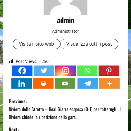
admin
Administrator
Visita il sito web
Visualizza tutti i post
Post Views:
250
P
Previous:
o
Riviera dello Stretto – Real Giarre sospesa (0-1) per tafferugli: il
Riviera chiede la ripetizione della gara.
s
Next: