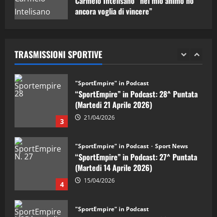
Carmelo Intelisano “nel mio animo ho
2
ancora voglia di vincere”
05/09/2024
"SportEmpire" in Podcast
“SportEmpire” in Podcast: 28^ Puntata
(Martedi 21 Aprile 2026)
TRASMISSIONI SPORTIVE
21/04/2026
3
"SportEmpire" in Podcast
Sport News
“SportEmpire” in Podcast: 27^ Puntata
(Martedi 14 Aprile 2026)
15/04/2026
4
"SportEmpire" in Podcast
“SportEmpire” in Podcast: 26^ Puntata
(Martedi 07 Aprile 2026)
08/04/2026
5
"SportEmpire" in Podcast