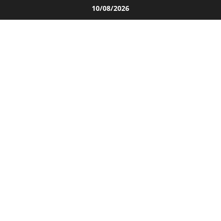
Salta
10/08/2026
al
contenuto