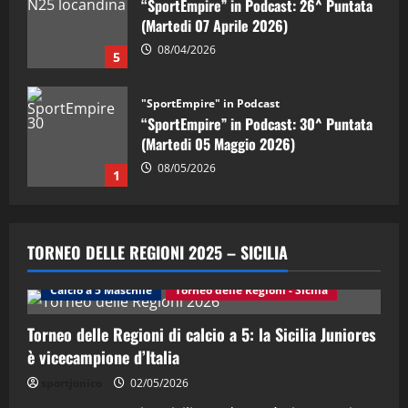
“SportEmpire” in Podcast: 30^ Puntata
(Martedi 05 Maggio 2026)
08/05/2026
1
"SportEmpire" in Podcast
Sport News
“SportEmpire” in Podcast: 29^ Puntata
(Martedi 28 Aprile 2026)
28/04/2026
2
"SportEmpire" in Podcast
TORNEO DELLE REGIONI 2025 – SICILIA
“SportEmpire” in Podcast: 28^ Puntata
(Martedi 21 Aprile 2026)
Calcio a 5 Maschile
Torneo delle Regioni - Sicilia
21/04/2026
3
Torneo delle Regioni di calcio a 5: la Sicilia Juniores
"SportEmpire" in Podcast
Sport News
è vicecampione d’Italia
“SportEmpire” in Podcast: 27^ Puntata
sportjonico
02/05/2026
(Martedi 14 Aprile 2026)