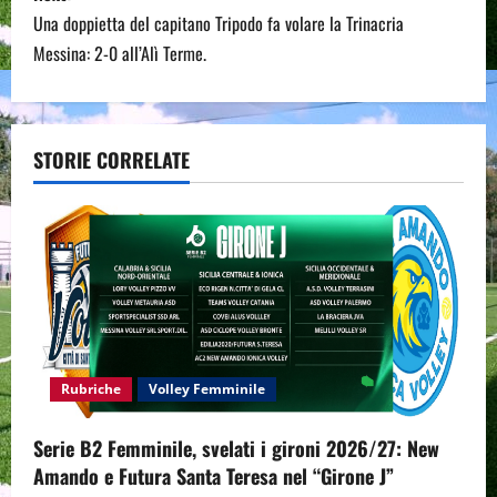
t
Una doppietta del capitano Tripodo fa volare la Trinacria
n
Messina: 2-0 all’Alì Terme.
a
v
STORIE CORRELATE
i
g
a
t
i
Rubriche
Volley Femminile
o
Serie B2 Femminile, svelati i gironi 2026/27: New
n
Amando e Futura Santa Teresa nel “Girone J”