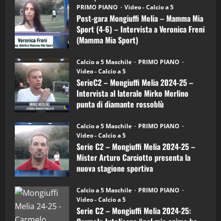
“SportEmpire” in Podcast: 27^ Puntata
gara
PRIMO PIANO
Video - Calcio a 5
Mongiuffi
(Martedi 14 Aprile 2026)
Melia
Post-gara Mongiuffi Melia – Mamma Mia
–
15/04/2026
Sport (4-6) – Intervista a Veronica Freni
4
Mamma
Mia
(Mamma Mia Sport)
Sport
(4-
30/09/2024
"SportEmpire" in Podcast
6)
Calcio a 5 Maschile
PRIMO PIANO
“SportEmpire” in Podcast: 26^ Puntata
–
Video - Calcio a 5
Intervista
(Martedi 07 Aprile 2026)
a
SerieC2 – Mongiuffi Melia 2024-25 –
mister
08/04/2026
Intervista al laterale Mirko Merlino
Arturo
5
Carciotto
punta di diamante rossoblù
(Mongiuffi
Melia)
26/09/2024
"SportEmpire" in Podcast
Calcio a 5 Maschile
PRIMO PIANO
“SportEmpire” in Podcast: 30^ Puntata
Video - Calcio a 5
(Martedi 05 Maggio 2026)
Serie C2 – Mongiuffi Melia 2024-25 –
08/05/2026
Mister Arturo Carciotto presenta la
1
nuova stagione sportiva
11/09/2024
"SportEmpire" in Podcast
Sport News
Calcio a 5 Maschile
PRIMO PIANO
“SportEmpire” in Podcast: 29^ Puntata
Video - Calcio a 5
(Martedi 28 Aprile 2026)
Serie C2 – Mongiuffi Melia 2024-25:
28/04/2026