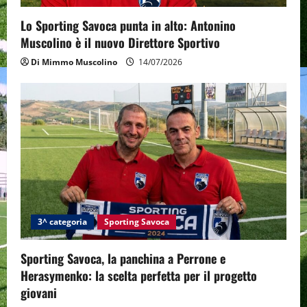
o
Lo Sporting Savoca punta in alto: Antonino
n
Muscolino è il nuovo Direttore Sportivo
Di Mimmo Muscolino
14/07/2026
3^ categoria
Sporting Savoca
Sporting Savoca, la panchina a Perrone e
Herasymenko: la scelta perfetta per il progetto
giovani