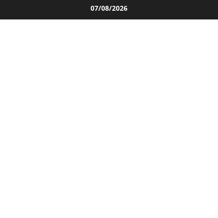
Salta
07/08/2026
al
contenuto