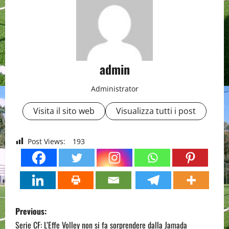
admin
Administrator
Visita il sito web
Visualizza tutti i post
Post Views:
193
P
Previous:
o
Serie CF: L’Effe Volley non si fa sorprendere dalla Jamada