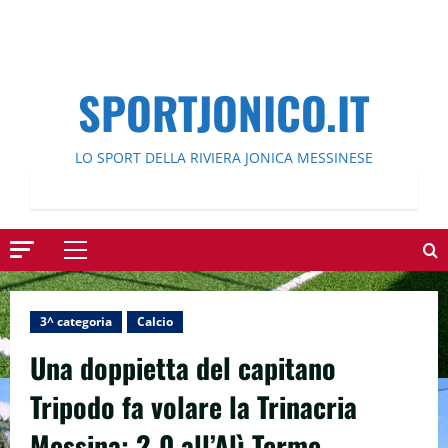
SPORTJONICO.IT
LO SPORT DELLA RIVIERA JONICA MESSINESE
Menu
principale
3^ categoria
Calcio
Una doppietta del capitano
Tripodo fa volare la Trinacria
Messina: 2-0 all’Alì Terme.