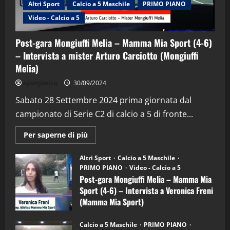
Altri Sport
Calcio a 5 Maschile
PRIMO PIANO
"SportEmpire" in Podcast
Sport News
Video - Calcio a 5
“SportEmpire” in Podcast: 29^ Puntata
(Martedi 28 Aprile 2026)
Post-gara Mongiuffi Melia – Mamma Mia Sport (4-6)
28/04/2026
2
– Intervista a mister Arturo Carciotto (Mongiuffi
Melia)
"SportEmpire" in Podcast
sportjonico
30/09/2024
“SportEmpire” in Podcast: 28^ Puntata
Sabato 28 Settembre 2024 prima giornata dal
(Martedi 21 Aprile 2026)
campionato di Serie C2 di calcio a 5 di fronte...
21/04/2026
3
Maggiori
Per saperne di più
informazioni
"SportEmpire" in Podcast
Sport News
su
Post-
“SportEmpire” in Podcast: 27^ Puntata
Altri Sport
Calcio a 5 Maschile
gara
(Martedi 14 Aprile 2026)
PRIMO PIANO
Video - Calcio a 5
Mongiuffi
Melia
Post-gara Mongiuffi Melia – Mamma Mia
15/04/2026
–
4
Sport (4-6) – Intervista a Veronica Freni
Mamma
Mia
(Mamma Mia Sport)
Sport
"SportEmpire" in Podcast
(4-
30/09/2024
6)
“SportEmpire” in Podcast: 26^ Puntata
Calcio a 5 Maschile
PRIMO PIANO
–