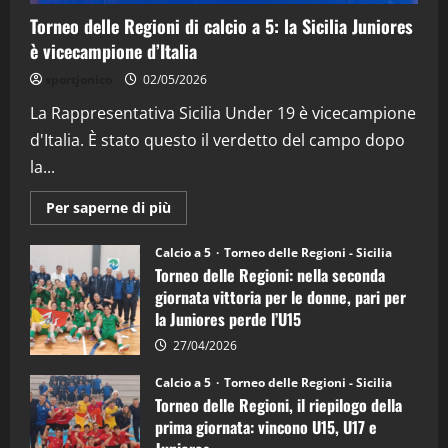
5
Torneo delle Regioni di calcio a 5: la Sicilia Juniores
è vicecampione d’Italia
sportjonico
02/05/2026
La Rappresentativa Sicilia Under 19 è vicecampione
d'Italia. È stato questo il verdetto del campo dopo
la...
Maggiori
Per saperne di più
informazioni
su
Torneo
Calcio a 5
Torneo delle Regioni - Sicilia
delle
Torneo delle Regioni: nella seconda
Regioni
di
giornata vittoria per le donne, pari per
calcio
la Juniores perde l’U15
a
5:
la
27/04/2026
Sicilia
Juniores
Calcio a 5
Torneo delle Regioni - Sicilia
è
Torneo delle Regioni, il riepilogo della
vicecampione
d’Italia
prima giornata: vincono U15, U17 e