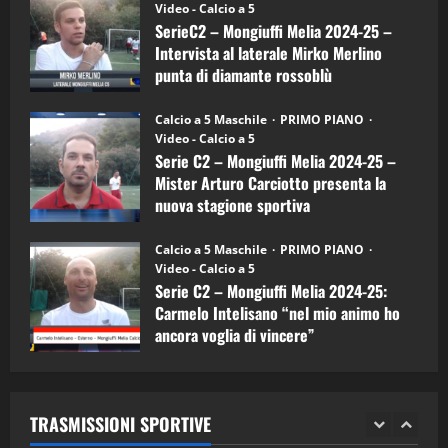
(Martedi 07 Aprile 2026)
Video - Calcio a 5
Intervista
a
SerieC2 – Mongiuffi Melia 2024-25 –
mister
08/04/2026
5
Intervista al laterale Mirko Merlino
Arturo
Carciotto
punta di diamante rossoblù
(Mongiuffi
Melia)
"SportEmpire" in Podcast
26/09/2024
“SportEmpire” in Podcast: 30^ Puntata
Calcio a 5 Maschile
PRIMO PIANO
(Martedi 05 Maggio 2026)
Video - Calcio a 5
Serie C2 – Mongiuffi Melia 2024-25 –
08/05/2026
1
Mister Arturo Carciotto presenta la
nuova stagione sportiva
"SportEmpire" in Podcast
Sport News
11/09/2024
“SportEmpire” in Podcast: 29^ Puntata
Calcio a 5 Maschile
PRIMO PIANO
(Martedi 28 Aprile 2026)
Video - Calcio a 5
Serie C2 – Mongiuffi Melia 2024-25:
28/04/2026
2
Carmelo Intelisano “nel mio animo ho
ancora voglia di vincere”
"SportEmpire" in Podcast
05/09/2024
“SportEmpire” in Podcast: 28^ Puntata
(Martedi 21 Aprile 2026)
TRASMISSIONI SPORTIVE
21/04/2026
3