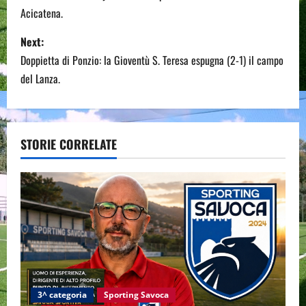
Acicatena.
s
Next:
t
Doppietta di Ponzio: la Gioventù S. Teresa espugna (2-1) il campo
n
del Lanza.
a
v
STORIE CORRELATE
i
g
a
t
i
3^ categoria
Sporting Savoca