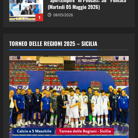
“SportEmpire” in Podcast: 29^ Puntata
(Martedi 28 Aprile 2026)
28/04/2026
2
"SportEmpire" in Podcast
“SportEmpire” in Podcast: 28^ Puntata
TORNEO DELLE REGIONI 2025 – SICILIA
(Martedi 21 Aprile 2026)
21/04/2026
3
"SportEmpire" in Podcast
Sport News
“SportEmpire” in Podcast: 27^ Puntata
(Martedi 14 Aprile 2026)
15/04/2026
4
"SportEmpire" in Podcast
“SportEmpire” in Podcast: 26^ Puntata
(Martedi 07 Aprile 2026)
Calcio a 5 Maschile
Torneo delle Regioni - Sicilia
08/04/2026