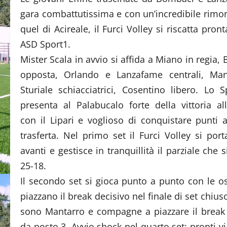
gara combattutissima e con un’incredibile rimont
quel di Acireale, il Furci Volley si riscatta 
ASD Sport1.
Mister Scala in avvio si affida a Miano in regia
opposta, Orlando e Lanzafame centrali, Man
Sturiale schiacciatrici, Cosentino libero. Lo S
presenta al Palabucalo forte della vittoria all
con il Lipari e voglioso di conquistare punti 
trasferta. Nel primo set il Furci Volley si port
avanti e gestisce in tranquillità il parziale che 
25-18.
Il secondo set si gioca punto a punto con le os
piazzano il break decisivo nel finale di set chius
sono Mantarro e compagne a piazzare il break 
da posto 3. Avvio shock nel quarto set: pronti v