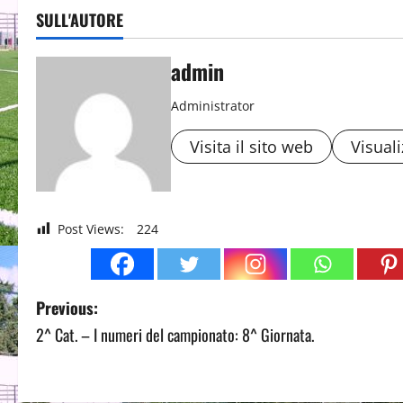
SULL'AUTORE
admin
Administrator
Visita il sito web
Visuali
Post Views:
224
P
Previous:
2^ Cat. – I numeri del campionato: 8^ Giornata.
o
s