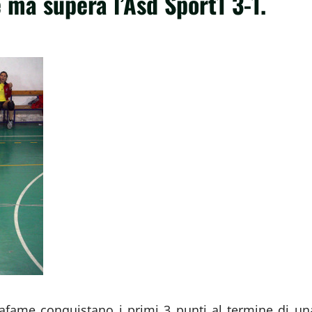
re ma supera l’Asd Sport1 3-1.
zafame conquistano i primi 3 punti al termine di un