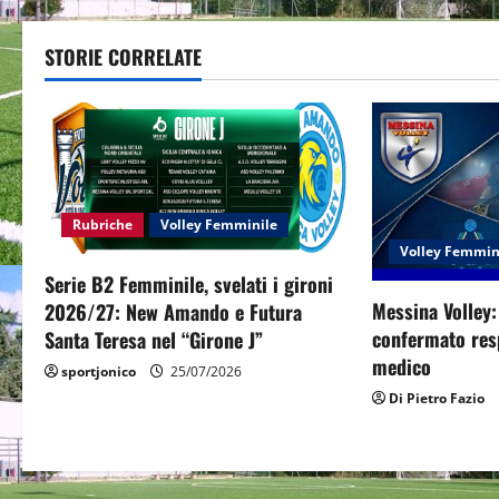
t
STORIE CORRELATE
n
a
v
i
Rubriche
Volley Femminile
g
Volley Femmin
Serie B2 Femminile, svelati i gironi
a
Messina Volley
2026/27: New Amando e Futura
confermato resp
Santa Teresa nel “Girone J”
t
medico
sportjonico
25/07/2026
i
Di Pietro Fazio
o
n