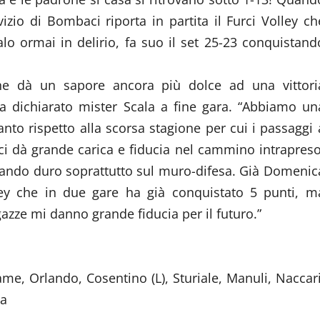
izio di Bombaci riporta in partita il Furci Volley ch
alo ormai in delirio, fa suo il set 25-23 conquistand
 che dà un sapore ancora più dolce ad una vittori
a dichiarato mister Scala a fine gara. “Abbiamo un
o rispetto alla scorsa stagione per cui i passaggi 
 ci dà grande carica e fiducia nel cammino intrapreso
rando duro soprattutto sul muro-difesa. Già Domenic
ey che in due gare ha già conquistato 5 punti, m
azze mi danno grande fiducia per il futuro.”
me, Orlando, Cosentino (L), Sturiale, Manuli, Naccari
la