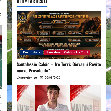
ULTIMI ARTICOLI
n
o
Promozione
Santalessio Calcio - Tre Torri
Santalessio Calcio – Tre Torri: Giovanni Rovito
nuovo Presidente”
sportjonico
06/08/2026
a
e
o