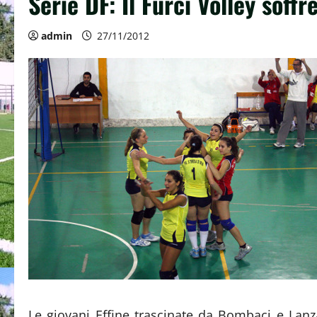
Serie DF: Il Furci Volley soff
admin
27/11/2012
Le giovani Effine trascinate da Bombaci e Lan