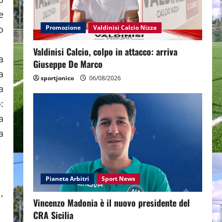
e
o
Promozione
Valdinisi Calcio Nizza
Valdinisi Calcio, colpo in attacco: arriva
a
Giuseppe De Marco
a
sportjonico
06/08/2026
a
:
a
a
Pianeta Arbitri
Sport News
,
Vincenzo Madonia è il nuovo presidente del
CRA Sicilia