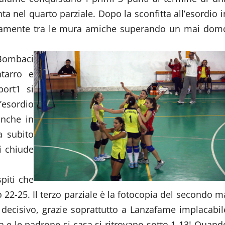
a nel quarto parziale. Dopo la sconfitta all’esordio i
prontamente tra le mura amiche superando un mai dom
, Bombaci
tarro e
port1 si
’esordio
anche in
a subito
si chiude
piti che
o 22-25. Il terzo parziale è la fotocopia del secondo m
decisivo, grazie soprattutto a Lanzafame implacabil
ia e le padrone si casa si ritrovano sotto 1-13! Quand