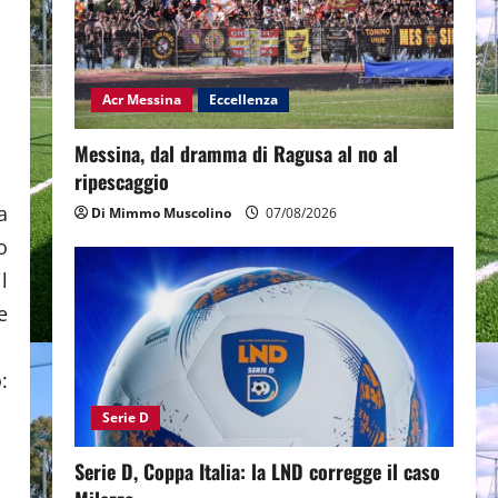
Acr Messina
Eccellenza
Messina, dal dramma di Ragusa al no al
ripescaggio
a
Di Mimmo Muscolino
07/08/2026
o
l
e
:
Serie D
Serie D, Coppa Italia: la LND corregge il caso