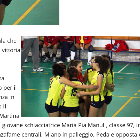
ala che
vittoria
ta
 per il
nza in
 il
 Martina
la giovane schiacciatrice Maria Pia Manuli, classe 97, i
nzafame centrali, Miano in palleggio, Pedale opposta 