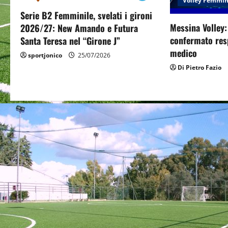
g
Volley Femmin
Serie B2 Femminile, svelati i gironi
a
Messina Volley
2026/27: New Amando e Futura
confermato resp
Santa Teresa nel “Girone J”
t
medico
sportjonico
25/07/2026
i
Di Pietro Fazio
o
n