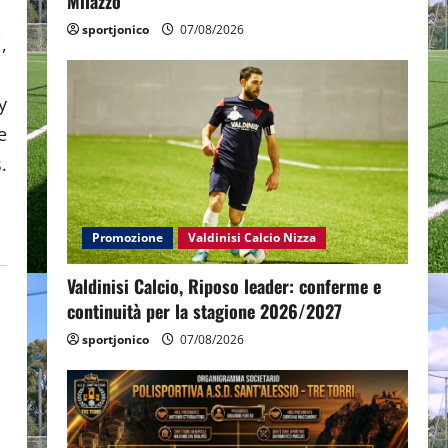
Milazzo
sportjonico
07/08/2026
,
y
e
.
Promozione
Valdinisi Calcio Nizza
Valdinisi Calcio, Riposo leader: conferme e
continuità per la stagione 2026/2027
sportjonico
07/08/2026