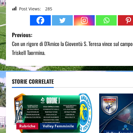
Post Views:
285
P
Previous:
Con un rigore di D’Amico la Gioventù S. Teresa vince sul campo
o
Triskell Taormina.
s
t
STORIE CORRELATE
n
a
v
i
Rubriche
Volley Femminile