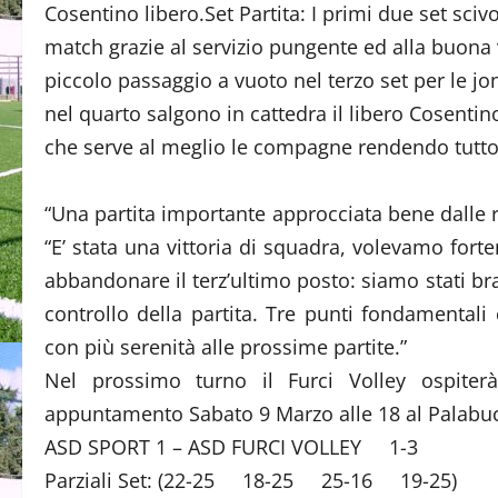
Cosentino libero.Set Partita: I primi due set sciv
match grazie al servizio pungente ed alla buona 
piccolo passaggio a vuoto nel terzo set per le j
nel quarto salgono in cattedra il libero Cosentin
che serve al meglio le compagne rendendo tutto 
“Una partita importante approcciata bene dalle r
“E’ stata una vittoria di squadra, volevamo fort
abbandonare il terz’ultimo posto: siamo stati bra
controllo della partita. Tre punti fondamentali 
con più serenità alle prossime partite.”
Nel prossimo turno il Furci Volley ospiter
appuntamento Sabato 9 Marzo alle 18 al Palabu
ASD SPORT 1 – ASD FURCI VOLLEY 1-3
Parziali Set: (22-25 18-25 25-16 19-25)