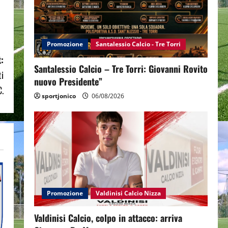
Promozione
Santalessio Calcio - Tre Torri
:
Santalessio Calcio – Tre Torri: Giovanni Rovito
ti
nuovo Presidente”
C.
sportjonico
06/08/2026
Promozione
Valdinisi Calcio Nizza
Valdinisi Calcio, colpo in attacco: arriva