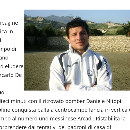
l
ompagine
ica in
i
empo di
cano
 ad eludere
ancarlo De
uo
eci minuti con il ritrovato bomber Daniele Nitopi:
lino conquista palla a centrocampo lancia in vertical
ampo al numero uno messinese Arcadi. Ristabilità la
sorprendere dai tentativi dei padroni di casa di