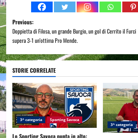
P
Previous:
Doppietta di Filosa, un grande Burgio, un gol di Cerrito il Furci
o
supera 3-1 un’ottima Pro Mende.
s
t
STORIE CORRELATE
n
a
v
i
3^ categoria
Sporting Savoca
g
3^ categoria
Lo Sporting Savoca punta in alto: