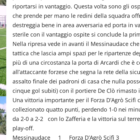
riportarsi in vantaggio. Questa volta sono gli os
che prende per mano le redini della squadra offr
destreggia bene in area avversaria ed porta in va
sterile con il vantaggio ospite si conclude la pri
Nella ripresa vede in avanti il Messinaudace che 
tattica che lascia ampi spazi per le ripartenze de
più di una circostanza la porta di Arcardi che è 
all’attaccante forzese che segna la rete della sic
assalto finale dei padroni di casa che nulla poss
cinque gol subiti) con il portiere De Clò rimasto 
Una vittoria importante per il Forza D’Agrò Scifì 
collezionato quatto punti, perdendo 1-0 nei min
da 2-0 a 2-2 con lo Zafferia e la vittoria sul t
play-off.
Messinaudace 1 Forza D’Agrò Scifì 3