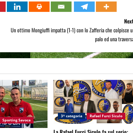
Next
Un ottimo Mongiuffi impatta (1-1) con lo Zafferia che colpisce 
palo ed una travers
3^ categoria
Rafael Furci Siculo
Sporting Savoca
La Rafael Furci Siculo fa sul serio: