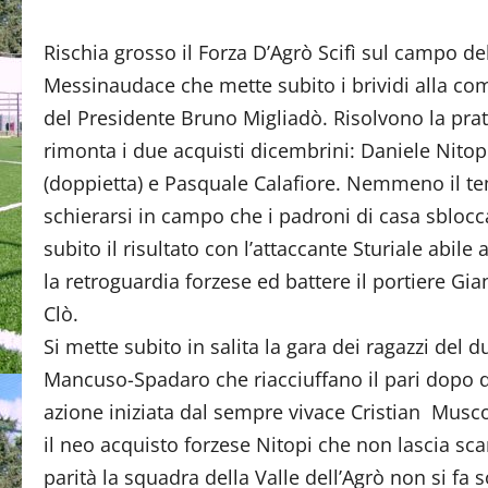
Rischia grosso il Forza D’Agrò Scifì sul campo de
Messinaudace che mette subito i brividi alla c
del Presidente Bruno Migliadò. Risolvono la prat
rimonta i due acquisti dicembrini: Daniele Nitop
(doppietta) e Pasquale Calafiore. Nemmeno il t
schierarsi in campo che i padroni di casa sbloc
subito il risultato con l’attaccante Sturiale abile
la retroguardia forzese ed battere il portiere Gi
Clò.
Si mette subito in salita la gara dei ragazzi del d
Mancuso-Spadaro che riacciuffano il pari dopo di
azione iniziata dal sempre vivace Cristian Musco
il neo acquisto forzese Nitopi che non lascia sc
parità la squadra della Valle dell’Agrò non si fa 