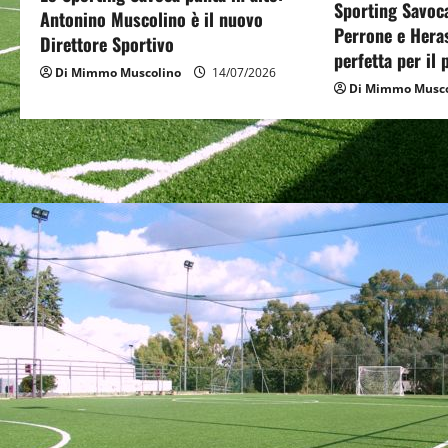
a
Sporting Savoca
Antonino Muscolino è il nuovo
Perrone e Hera
t
Direttore Sportivo
perfetta per il
Di Mimmo Muscolino
14/07/2026
i
Di Mimmo Musco
o
n