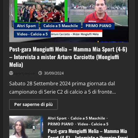
Altri Sport
Calcio a 5 Maschile
PRIMO PIANO
Video - Calcio a 5
Post-gara Mongiuffi Melia – Mamma Mia Sport (4-6)
– Intervista a mister Arturo Carciotto (Mongiuffi
Melia)
"SportEmpire" in Podcast
Sport News
sportjonico
30/09/2024
“SportEmpire” in Podcast: 29^ Puntata
(Martedi 28 Aprile 2026)
Sabato 28 Settembre 2024 prima giornata dal
campionato di Serie C2 di calcio a 5 di fronte...
28/04/2026
2
Maggiori
Per saperne di più
informazioni
"SportEmpire" in Podcast
su
“SportEmpire” in Podcast: 28^ Puntata
Post-
Altri Sport
Calcio a 5 Maschile
gara
(Martedi 21 Aprile 2026)
PRIMO PIANO
Video - Calcio a 5
Mongiuffi
Melia
Post-gara Mongiuffi Melia – Mamma Mia
21/04/2026
–
3
Sport (4-6) – Intervista a Veronica Freni