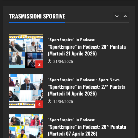
“SportEmpire” in Podcast: 29^ Puntata
(Martedi 28 Aprile 2026)
TRASMISSIONI SPORTIVE
28/04/2026
2
"SportEmpire" in Podcast
“SportEmpire” in Podcast: 28^ Puntata
(Martedi 21 Aprile 2026)
21/04/2026
3
"SportEmpire" in Podcast
Sport News
“SportEmpire” in Podcast: 27^ Puntata
(Martedi 14 Aprile 2026)
15/04/2026
4
"SportEmpire" in Podcast
“SportEmpire” in Podcast: 26^ Puntata
(Martedi 07 Aprile 2026)
08/04/2026