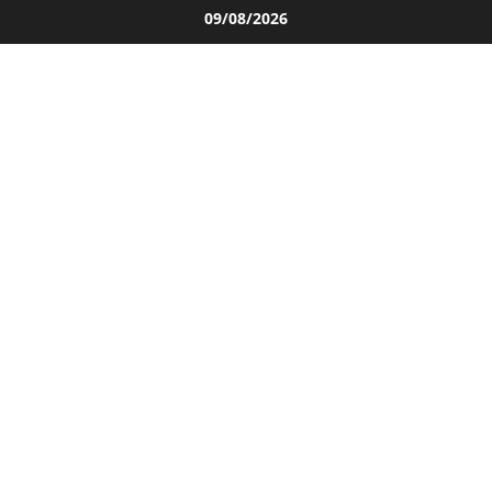
Salta
09/08/2026
al
contenuto