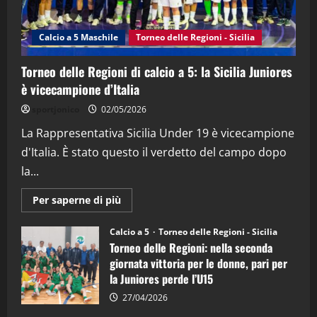
“SportEmpire” in Podcast: 27^ Puntata
(Martedi 14 Aprile 2026)
Calcio a 5 Maschile
Torneo delle Regioni - Sicilia
15/04/2026
4
Torneo delle Regioni di calcio a 5: la Sicilia Juniores
è vicecampione d’Italia
"SportEmpire" in Podcast
“SportEmpire” in Podcast: 26^ Puntata
sportjonico
02/05/2026
(Martedi 07 Aprile 2026)
La Rappresentativa Sicilia Under 19 è vicecampione
08/04/2026
5
d'Italia. È stato questo il verdetto del campo dopo
la...
Maggiori
Per saperne di più
informazioni
su
Torneo
Calcio a 5
Torneo delle Regioni - Sicilia
delle
Torneo delle Regioni: nella seconda
Regioni
di
giornata vittoria per le donne, pari per
calcio
la Juniores perde l’U15
a
5:
la
27/04/2026
Sicilia