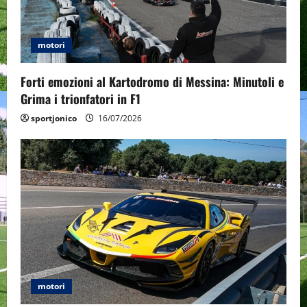
t
i
motori
o
Forti emozioni al Kartodromo di Messina: Minutoli e
n
Grima i trionfatori in F1
sportjonico
16/07/2026
motori