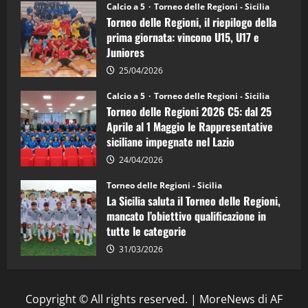
Juniores
Calcio a 5
Torneo delle Regioni - Sicilia
è
Torneo delle Regioni, il riepilogo della
vicecampione
d’Italia
prima giornata: vincono U15, U17 e
Juniores
25/04/2026
Calcio a 5
Torneo delle Regioni - Sicilia
Torneo delle Regioni 2026 C5: dal 25
Aprile al 1 Maggio le Rappresentative
siciliane impegnate nel Lazio
24/04/2026
Torneo delle Regioni - Sicilia
La Sicilia saluta il Torneo delle Regioni,
mancato l’obiettivo qualificazione in
tutte le categorie
31/03/2026
Copyright © All rights reserved.
|
MoreNews
di AF