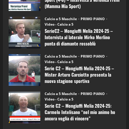
Mamma
Mia
(Mamma Mia Sport)
Sport
"SportEmpire" in Podcast
Sport News
(4-
30/09/2024
6)
“SportEmpire” in Podcast: 27^ Puntata
Calcio a 5 Maschile
PRIMO PIANO
–
(Martedi 14 Aprile 2026)
Video - Calcio a 5
Intervista
a
SerieC2 – Mongiuffi Melia 2024-25 –
15/04/2026
mister
4
Intervista al laterale Mirko Merlino
Arturo
Carciotto
punta di diamante rossoblù
(Mongiuffi
Melia)
"SportEmpire" in Podcast
26/09/2024
“SportEmpire” in Podcast: 26^ Puntata
Calcio a 5 Maschile
PRIMO PIANO
(Martedi 07 Aprile 2026)
Video - Calcio a 5
Serie C2 – Mongiuffi Melia 2024-25 –
08/04/2026
5
Mister Arturo Carciotto presenta la
nuova stagione sportiva
"SportEmpire" in Podcast
11/09/2024
“SportEmpire” in Podcast: 30^ Puntata
Calcio a 5 Maschile
PRIMO PIANO
(Martedi 05 Maggio 2026)
Video - Calcio a 5
Serie C2 – Mongiuffi Melia 2024-25:
08/05/2026
1
Carmelo Intelisano “nel mio animo ho
ancora voglia di vincere”
"SportEmpire" in Podcast
Sport News
05/09/2024