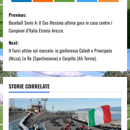
P
Previous:
o
Baseball Serie A: Il Cus Messina ultima gara in casa contro i
Campioni d’Italia Etruria Arezzo.
s
Next:
t
Il Furci attivo sul mercato: in giallorosso Coledi e Principato
n
(Nizza), Lo Re (Sportinsieme) e Carpillo (Alì Terme).
a
v
STORIE CORRELATE
i
g
a