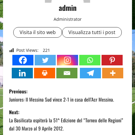
admin
Administrator
Visita il sito web
Visualizza tutti i post
Post Views:
221
P
Previous:
o
Juniores: Il Messina Sud vince 2-1 in casa dell’Acr Messina.
s
Next:
La Basilicata ospiterà la 51^ Edizione del “Torneo delle Regioni”
t
dal 30 Marzo al 9 Aprile 2012.