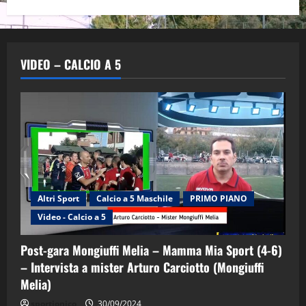
VIDEO – CALCIO A 5
Altri Sport
Calcio a 5 Maschile
PRIMO PIANO
Video - Calcio a 5
Post-gara Mongiuffi Melia – Mamma Mia Sport (4-6)
– Intervista a mister Arturo Carciotto (Mongiuffi
Melia)
"SportEmpire" in Podcast
Sport News
sportjonico
30/09/2024