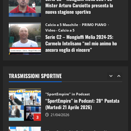
5
Mister Arturo Carciotto presenta la
nuova stagione sportiva
"SportEmpire" in Podcast
11/09/2024
“SportEmpire” in Podcast: 30^ Puntata
Calcio a 5 Maschile
PRIMO PIANO
(Martedi 05 Maggio 2026)
Video - Calcio a 5
Serie C2 – Mongiuffi Melia 2024-25:
08/05/2026
1
Carmelo Intelisano “nel mio animo ho
ancora voglia di vincere”
"SportEmpire" in Podcast
Sport News
05/09/2024
“SportEmpire” in Podcast: 29^ Puntata
(Martedi 28 Aprile 2026)
TRASMISSIONI SPORTIVE
28/04/2026
2
"SportEmpire" in Podcast
“SportEmpire” in Podcast: 28^ Puntata
(Martedi 21 Aprile 2026)
21/04/2026
3