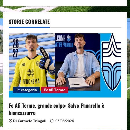
n
a
STORIE CORRELATE
v
i
g
a
t
i
1^ categoria
Fc Alì Terme
o
Fc Alì Terme, grande colpo: Salvo Panarello è
n
biancazzurro
Di Carmelo Tringali
05/08/2026