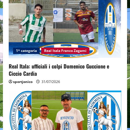
1^ categoria
Real Itala Franco Zagami
Real Itala: ufficiali i colpi Domenico Guccione e
Ciccio Cardia
sportjonico
31/07/2026