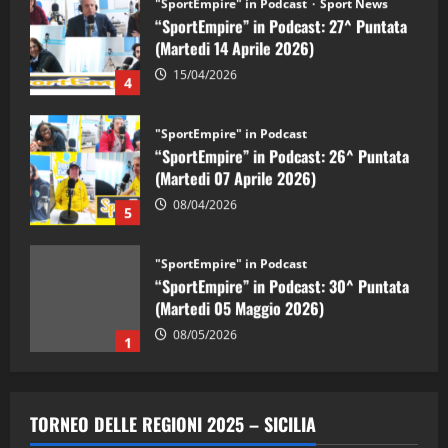
"SportEmpire" in Podcast
Sport News
“SportEmpire” in Podcast: 27^ Puntata
(Martedi 14 Aprile 2026)
15/04/2026
4
"SportEmpire" in Podcast
“SportEmpire” in Podcast: 26^ Puntata
(Martedi 07 Aprile 2026)
08/04/2026
5
"SportEmpire" in Podcast
“SportEmpire” in Podcast: 30^ Puntata
(Martedi 05 Maggio 2026)
08/05/2026
1
"SportEmpire" in Podcast
Sport News
“SportEmpire” in Podcast: 29^ Puntata
TORNEO DELLE REGIONI 2025 – SICILIA
(Martedi 28 Aprile 2026)