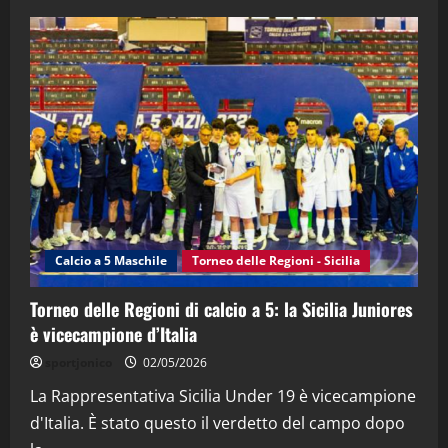
28/04/2026
2
"SportEmpire" in Podcast
“SportEmpire” in Podcast: 28^ Puntata
(Martedi 21 Aprile 2026)
21/04/2026
3
"SportEmpire" in Podcast
Sport News
“SportEmpire” in Podcast: 27^ Puntata
(Martedi 14 Aprile 2026)
Calcio a 5 Maschile
Torneo delle Regioni - Sicilia
15/04/2026
4
Torneo delle Regioni di calcio a 5: la Sicilia Juniores
è vicecampione d’Italia
"SportEmpire" in Podcast
“SportEmpire” in Podcast: 26^ Puntata
sportjonico
02/05/2026
(Martedi 07 Aprile 2026)
La Rappresentativa Sicilia Under 19 è vicecampione
08/04/2026
5
d'Italia. È stato questo il verdetto del campo dopo