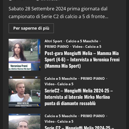
“SportEmpire” in Podcast: 29^ Puntata
(Martedi 28 Aprile 2026)
Sabato 28 Settembre 2024 prima giornata dal
campionato di Serie C2 di calcio a 5 di fronte...
28/04/2026
2
Maggiori
Per saperne di più
informazioni
"SportEmpire" in Podcast
su
“SportEmpire” in Podcast: 28^ Puntata
Post-
Altri Sport
Calcio a 5 Maschile
gara
(Martedi 21 Aprile 2026)
PRIMO PIANO
Video - Calcio a 5
Mongiuffi
Melia
Post-gara Mongiuffi Melia – Mamma Mia
21/04/2026
–
3
Sport (4-6) – Intervista a Veronica Freni
Mamma
Mia
(Mamma Mia Sport)
Sport
"SportEmpire" in Podcast
Sport News
(4-
30/09/2024
6)
“SportEmpire” in Podcast: 27^ Puntata
Calcio a 5 Maschile
PRIMO PIANO
–
(Martedi 14 Aprile 2026)
Video - Calcio a 5
Intervista
a
SerieC2 – Mongiuffi Melia 2024-25 –
15/04/2026
mister
4
Intervista al laterale Mirko Merlino
Arturo
Carciotto
punta di diamante rossoblù
(Mongiuffi
Melia)
"SportEmpire" in Podcast
26/09/2024
“SportEmpire” in Podcast: 26^ Puntata
Calcio a 5 Maschile
PRIMO PIANO
(Martedi 07 Aprile 2026)
Video - Calcio a 5
Serie C2 – Mongiuffi Melia 2024-25 –
08/04/2026