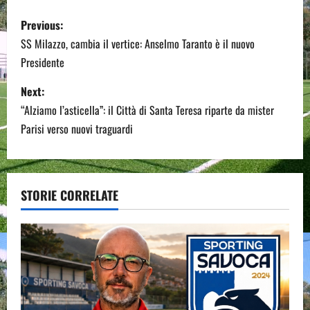
P
Previous:
o
SS Milazzo, cambia il vertice: Anselmo Taranto è il nuovo
Presidente
s
Next:
t
“Alziamo l’asticella”: il Città di Santa Teresa riparte da mister
n
Parisi verso nuovi traguardi
a
v
STORIE CORRELATE
i
g
a
t