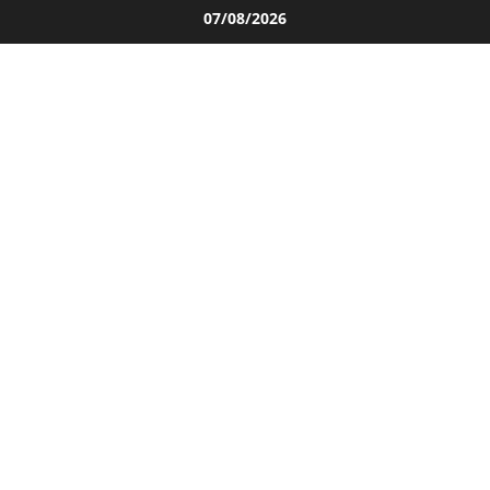
Salta
07/08/2026
al
contenuto