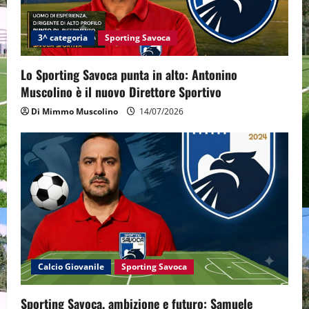
i
3^ categoria
Sporting Savoca
o
Lo Sporting Savoca punta in alto: Antonino
n
Muscolino è il nuovo Direttore Sportivo
Di Mimmo Muscolino
14/07/2026
Calcio Giovanile
Sporting Savoca
Sporting Savoca, ambizione e futuro: Samuele