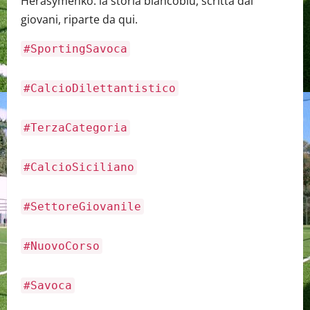
Herasymenko: la storia biancoblù, scritta dai
giovani, riparte da qui.
#SportingSavoca
#CalcioDilettantistico
#TerzaCategoria
#CalcioSiciliano
#SettoreGiovanile
#NuovoCorso
#Savoca