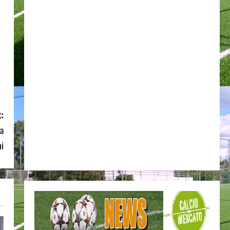
:
ta
ni