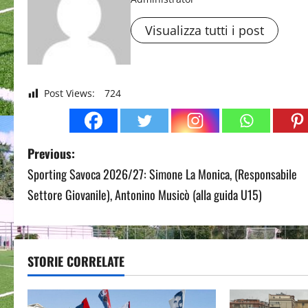
Visualizza tutti i post
Post Views:
724
P
Previous:
Sporting Savoca 2026/27: Simone La Monica, (Responsabile
o
Settore Giovanile), Antonino Musicò (alla guida U15)
s
t
STORIE CORRELATE
n
a