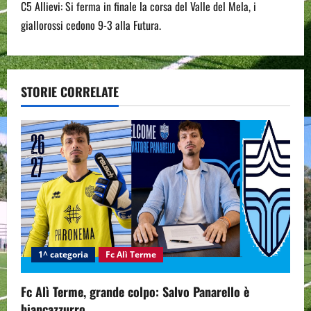
t
C5 Allievi: Si ferma in finale la corsa del Valle del Mela, i
n
giallorossi cedono 9-3 alla Futura.
a
v
STORIE CORRELATE
i
g
a
t
i
1^ categoria
Fc Alì Terme
o
n
Fc Alì Terme, grande colpo: Salvo Panarello è
biancazzurro