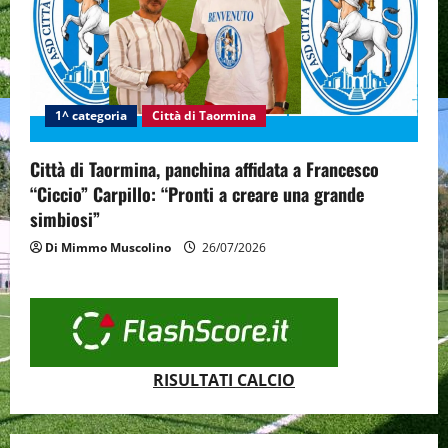
1^ categoria
Città di Taormina
Città di Taormina, panchina affidata a Francesco
“Ciccio” Carpillo: “Pronti a creare una grande
simbiosi”
Di Mimmo Muscolino
26/07/2026
RISULTATI CALCIO