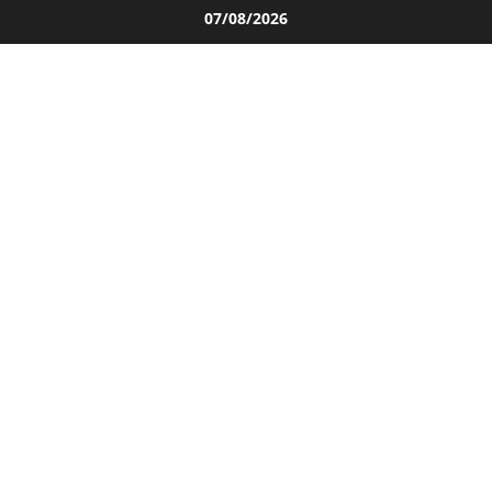
Salta
07/08/2026
al
contenuto