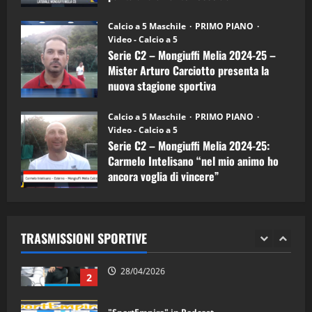
Melia)
"SportEmpire" in Podcast
26/09/2024
“SportEmpire” in Podcast: 26^ Puntata
Calcio a 5 Maschile
PRIMO PIANO
(Martedi 07 Aprile 2026)
Video - Calcio a 5
Serie C2 – Mongiuffi Melia 2024-25 –
08/04/2026
5
Mister Arturo Carciotto presenta la
nuova stagione sportiva
"SportEmpire" in Podcast
11/09/2024
“SportEmpire” in Podcast: 30^ Puntata
Calcio a 5 Maschile
PRIMO PIANO
(Martedi 05 Maggio 2026)
Video - Calcio a 5
Serie C2 – Mongiuffi Melia 2024-25:
08/05/2026
1
Carmelo Intelisano “nel mio animo ho
ancora voglia di vincere”
"SportEmpire" in Podcast
Sport News
05/09/2024
“SportEmpire” in Podcast: 29^ Puntata
(Martedi 28 Aprile 2026)
TRASMISSIONI SPORTIVE
28/04/2026
2
"SportEmpire" in Podcast
“SportEmpire” in Podcast: 28^ Puntata
(Martedi 21 Aprile 2026)