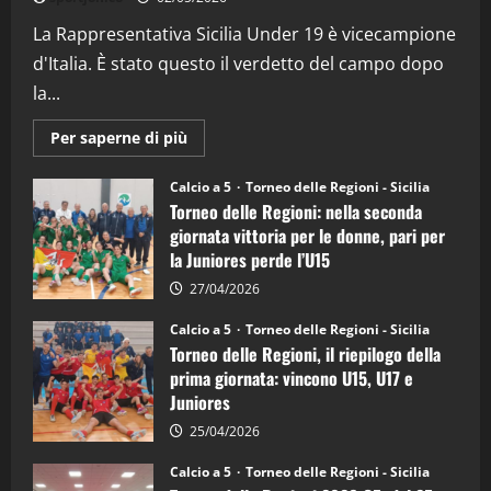
(Martedi 07 Aprile 2026)
La Rappresentativa Sicilia Under 19 è vicecampione
08/04/2026
5
d'Italia. È stato questo il verdetto del campo dopo
la...
Maggiori
Per saperne di più
informazioni
su
Torneo
Calcio a 5
Torneo delle Regioni - Sicilia
delle
Torneo delle Regioni: nella seconda
Regioni
di
giornata vittoria per le donne, pari per
calcio
la Juniores perde l’U15
a
5:
la
27/04/2026
Sicilia
Juniores
Calcio a 5
Torneo delle Regioni - Sicilia
è
Torneo delle Regioni, il riepilogo della
vicecampione
d’Italia
prima giornata: vincono U15, U17 e
Juniores
25/04/2026
Calcio a 5
Torneo delle Regioni - Sicilia