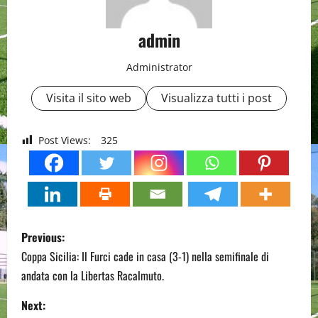
admin
Administrator
Visita il sito web
Visualizza tutti i post
Post Views:
325
P
Previous:
o
Coppa Sicilia: Il Furci cade in casa (3-1) nella semifinale di
andata con la Libertas Racalmuto.
s
Next: