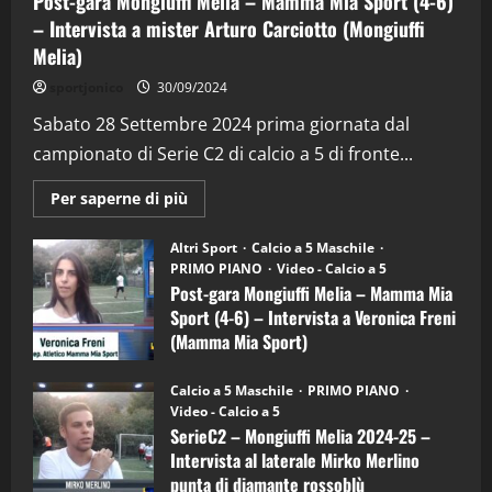
Post-gara Mongiuffi Melia – Mamma Mia Sport (4-6)
– Intervista a mister Arturo Carciotto (Mongiuffi
Melia)
"SportEmpire" in Podcast
Sport News
sportjonico
30/09/2024
“SportEmpire” in Podcast: 29^ Puntata
(Martedi 28 Aprile 2026)
Sabato 28 Settembre 2024 prima giornata dal
campionato di Serie C2 di calcio a 5 di fronte...
28/04/2026
2
Maggiori
Per saperne di più
informazioni
"SportEmpire" in Podcast
su
“SportEmpire” in Podcast: 28^ Puntata
Post-
Altri Sport
Calcio a 5 Maschile
gara
(Martedi 21 Aprile 2026)
PRIMO PIANO
Video - Calcio a 5
Mongiuffi
Melia
Post-gara Mongiuffi Melia – Mamma Mia
21/04/2026
–
3
Sport (4-6) – Intervista a Veronica Freni
Mamma
Mia
(Mamma Mia Sport)
Sport
"SportEmpire" in Podcast
Sport News
(4-
30/09/2024
6)
“SportEmpire” in Podcast: 27^ Puntata
Calcio a 5 Maschile
PRIMO PIANO
–
(Martedi 14 Aprile 2026)
Video - Calcio a 5
Intervista
a
SerieC2 – Mongiuffi Melia 2024-25 –
15/04/2026
mister
4
Intervista al laterale Mirko Merlino
Arturo
Carciotto
punta di diamante rossoblù
(Mongiuffi