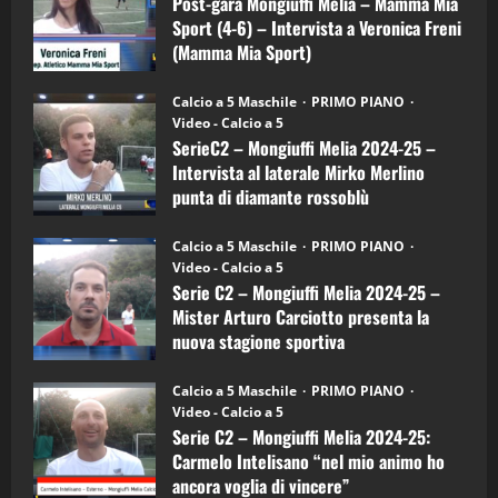
Post-gara Mongiuffi Melia – Mamma Mia
21/04/2026
–
3
Sport (4-6) – Intervista a Veronica Freni
Mamma
Mia
(Mamma Mia Sport)
Sport
"SportEmpire" in Podcast
Sport News
(4-
30/09/2024
6)
“SportEmpire” in Podcast: 27^ Puntata
Calcio a 5 Maschile
PRIMO PIANO
–
(Martedi 14 Aprile 2026)
Video - Calcio a 5
Intervista
a
SerieC2 – Mongiuffi Melia 2024-25 –
15/04/2026
mister
4
Intervista al laterale Mirko Merlino
Arturo
Carciotto
punta di diamante rossoblù
(Mongiuffi
Melia)
"SportEmpire" in Podcast
26/09/2024
“SportEmpire” in Podcast: 26^ Puntata
Calcio a 5 Maschile
PRIMO PIANO
(Martedi 07 Aprile 2026)
Video - Calcio a 5
Serie C2 – Mongiuffi Melia 2024-25 –
08/04/2026
5
Mister Arturo Carciotto presenta la
nuova stagione sportiva
"SportEmpire" in Podcast
11/09/2024
“SportEmpire” in Podcast: 30^ Puntata
Calcio a 5 Maschile
PRIMO PIANO
(Martedi 05 Maggio 2026)
Video - Calcio a 5
Serie C2 – Mongiuffi Melia 2024-25:
08/05/2026
1
Carmelo Intelisano “nel mio animo ho
ancora voglia di vincere”