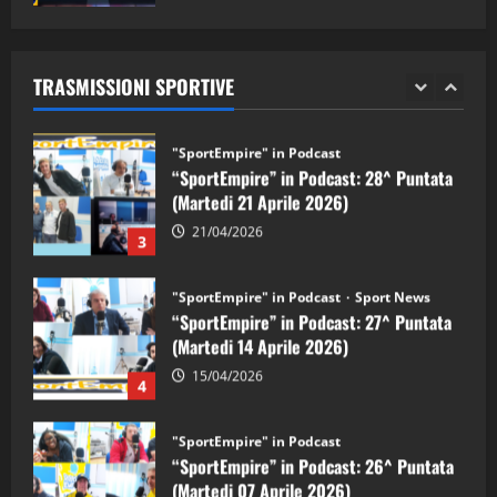
"SportEmpire" in Podcast
Sport News
05/09/2024
“SportEmpire” in Podcast: 29^ Puntata
(Martedi 28 Aprile 2026)
TRASMISSIONI SPORTIVE
28/04/2026
2
"SportEmpire" in Podcast
“SportEmpire” in Podcast: 28^ Puntata
(Martedi 21 Aprile 2026)
21/04/2026
3
"SportEmpire" in Podcast
Sport News
“SportEmpire” in Podcast: 27^ Puntata
(Martedi 14 Aprile 2026)
15/04/2026
4
"SportEmpire" in Podcast
“SportEmpire” in Podcast: 26^ Puntata
(Martedi 07 Aprile 2026)