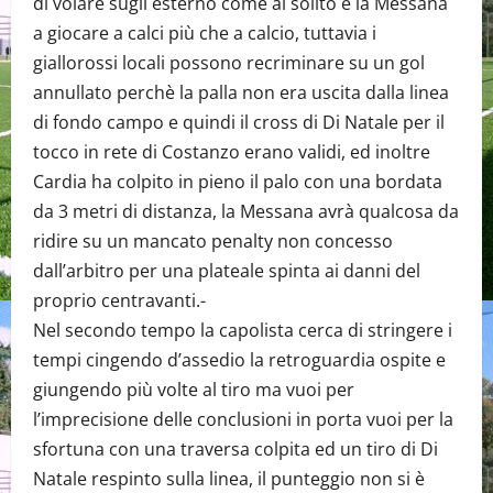
di volare sugli esterno come al solito e la Messana
a giocare a calci più che a calcio, tuttavia i
giallorossi locali possono recriminare su un gol
annullato perchè la palla non era uscita dalla linea
di fondo campo e quindi il cross di Di Natale per il
tocco in rete di Costanzo erano validi, ed inoltre
Cardia ha colpito in pieno il palo con una bordata
da 3 metri di distanza, la Messana avrà qualcosa da
ridire su un mancato penalty non concesso
dall’arbitro per una plateale spinta ai danni del
proprio centravanti.-
Nel secondo tempo la capolista cerca di stringere i
tempi cingendo d’assedio la retroguardia ospite e
giungendo più volte al tiro ma vuoi per
l’imprecisione delle conclusioni in porta vuoi per la
sfortuna con una traversa colpita ed un tiro di Di
Natale respinto sulla linea, il punteggio non si è