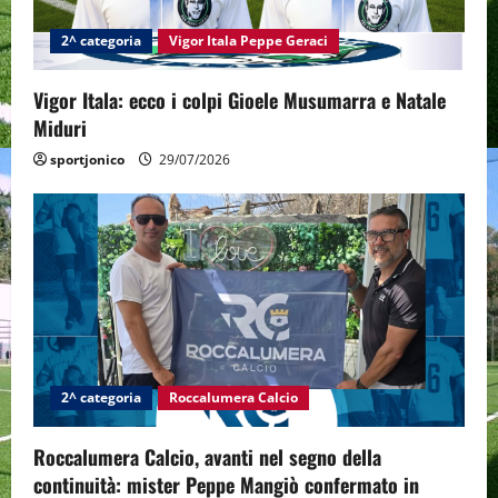
i
2^ categoria
Vigor Itala Peppe Geraci
o
n
Vigor Itala: ecco i colpi Gioele Musumarra e Natale
Miduri
sportjonico
29/07/2026
2^ categoria
Roccalumera Calcio
Roccalumera Calcio, avanti nel segno della
continuità: mister Peppe Mangiò confermato in