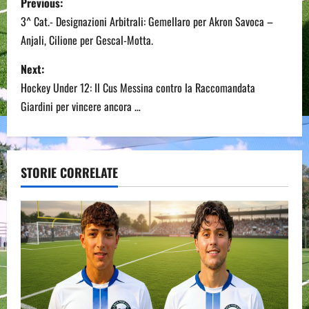
Previous:
o
3^ Cat.- Designazioni Arbitrali: Gemellaro per Akron Savoca –
Anjali, Cilione per Gescal-Motta.
s
Next:
t
Hockey Under 12: Il Cus Messina contro la Raccomandata
n
Giardini per vincere ancora …
a
v
STORIE CORRELATE
i
g
a
t