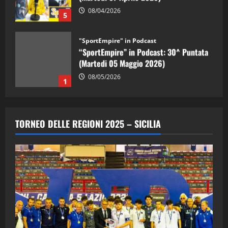
08/04/2026
5
"SportEmpire" in Podcast
“SportEmpire” in Podcast: 30^ Puntata
(Martedi 05 Maggio 2026)
08/05/2026
1
"SportEmpire" in Podcast
Sport News
“SportEmpire” in Podcast: 29^ Puntata
TORNEO DELLE REGIONI 2025 – SICILIA
(Martedi 28 Aprile 2026)
28/04/2026
2
"SportEmpire" in Podcast
“SportEmpire” in Podcast: 28^ Puntata
(Martedi 21 Aprile 2026)
21/04/2026
3