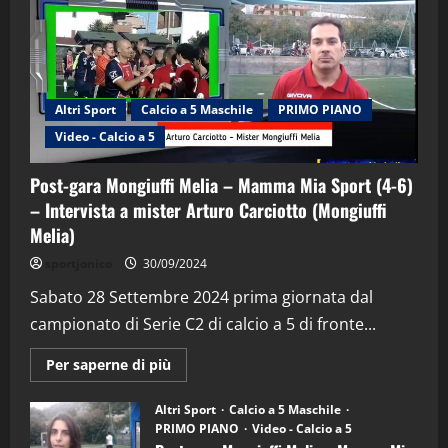
Altri Sport
Calcio a 5 Maschile
PRIMO PIANO
Video - Calcio a 5
Post-gara Mongiuffi Melia – Mamma Mia Sport (4-6)
– Intervista a mister Arturo Carciotto (Mongiuffi
Melia)
"SportEmpire" in Podcast
Sport News
sportjonico
30/09/2024
“SportEmpire” in Podcast: 29^ Puntata
(Martedi 28 Aprile 2026)
Sabato 28 Settembre 2024 prima giornata dal
campionato di Serie C2 di calcio a 5 di fronte...
28/04/2026
2
Maggiori
Per saperne di più
informazioni
"SportEmpire" in Podcast
su
“SportEmpire” in Podcast: 28^ Puntata
Post-
Altri Sport
Calcio a 5 Maschile
gara
(Martedi 21 Aprile 2026)
PRIMO PIANO
Video - Calcio a 5
Mongiuffi
Melia