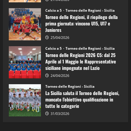
Sicilia
Juniores
Calcio a 5
Torneo delle Regioni - Sicilia
è
Torneo delle Regioni, il riepilogo della
vicecampione
d’Italia
prima giornata: vincono U15, U17 e
Juniores
25/04/2026
Calcio a 5
Torneo delle Regioni - Sicilia
Torneo delle Regioni 2026 C5: dal 25
Aprile al 1 Maggio le Rappresentative
siciliane impegnate nel Lazio
24/04/2026
Torneo delle Regioni - Sicilia
La Sicilia saluta il Torneo delle Regioni,
mancato l’obiettivo qualificazione in
tutte le categorie
31/03/2026