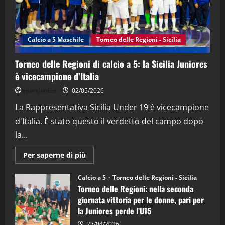
"SportEmpire" in Podcast
Sport News
“SportEmpire” in Podcast: 27^ Puntata
(Martedi 14 Aprile 2026)
Calcio a 5 Maschile
Torneo delle Regioni - Sicilia
15/04/2026
4
Torneo delle Regioni di calcio a 5: la Sicilia Juniores
è vicecampione d’Italia
"SportEmpire" in Podcast
“SportEmpire” in Podcast: 26^ Puntata
sportjonico
02/05/2026
(Martedi 07 Aprile 2026)
La Rappresentativa Sicilia Under 19 è vicecampione
08/04/2026
5
d'Italia. È stato questo il verdetto del campo dopo
la...
Maggiori
Per saperne di più
informazioni
su
Torneo
Calcio a 5
Torneo delle Regioni - Sicilia
delle
Torneo delle Regioni: nella seconda
Regioni
di
giornata vittoria per le donne, pari per
calcio
la Juniores perde l’U15
a
5:
la
27/04/2026