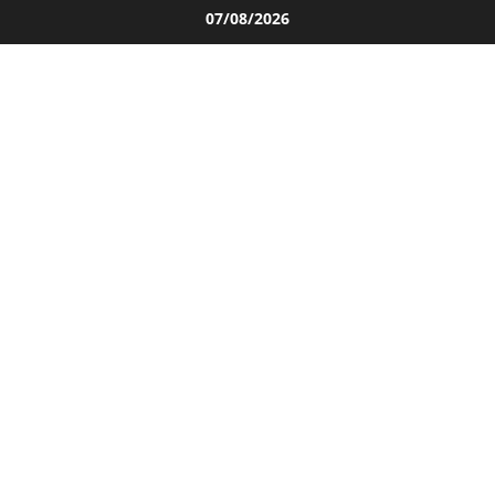
Salta
07/08/2026
al
contenuto