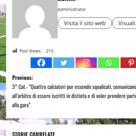
Administrator
Visita il sito web
Visuali
Post Views:
215
P
Previous:
3^ Cat.- “Quattro calciatori pur essendo squalicati, comunican
o
all’arbitro di essere iscritti in distinta e di voler prendere part
s
alla gara”
t
n
STORIE CORRELATE