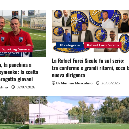
3^ categoria
Rafael Furci Siculo
Sporting Savoca
La Rafael Furci Siculo fa sul serio:
, la panchina a
tra conferme e grandi ritorni, ecco l
symenko: la scelta
nuova dirigenza
 progetto giovani
Di Mimmo Muscolino
26/06/2026
lino
02/07/2026