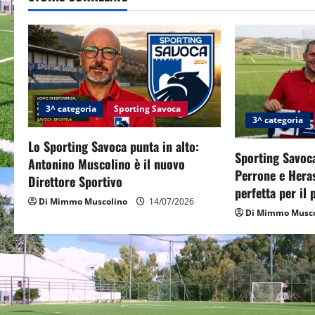
a
v
i
g
3^ categoria
Sporting Savoca
3^ categoria
a
Lo Sporting Savoca punta in alto:
t
Sporting Savoca
Antonino Muscolino è il nuovo
Perrone e Hera
Direttore Sportivo
i
perfetta per il
Di Mimmo Muscolino
14/07/2026
o
Di Mimmo Musco
n