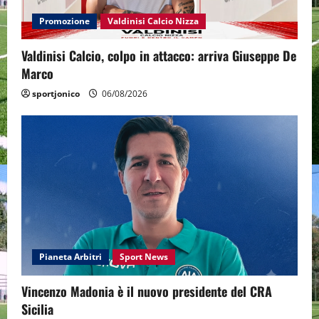
Promozione
Valdinisi Calcio Nizza
Valdinisi Calcio, colpo in attacco: arriva Giuseppe De
Marco
sportjonico
06/08/2026
Pianeta Arbitri
Sport News
Vincenzo Madonia è il nuovo presidente del CRA
Sicilia