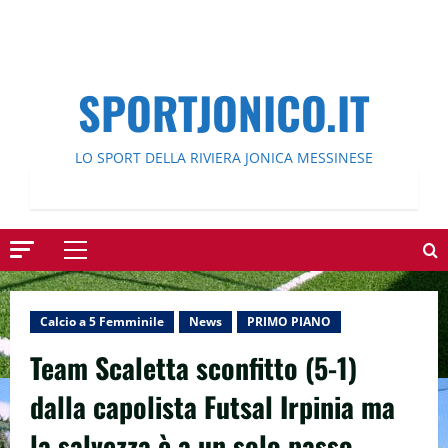
SPORTJONICO.IT
LO SPORT DELLA RIVIERA JONICA MESSINESE
Menu
principale
Calcio a 5 Femminile
News
PRIMO PIANO
Team Scaletta sconfitto (5-1)
dalla capolista Futsal Irpinia ma
la salvezza è a un solo passo