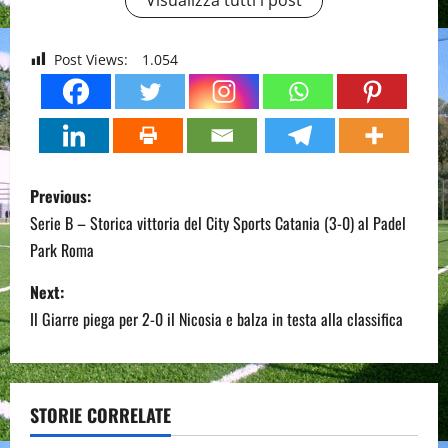
Post Views:
1.054
P
Previous:
o
Serie B – Storica vittoria del City Sports Catania (3-0) al Padel
Park Roma
s
Next:
t
Il Giarre piega per 2-0 il Nicosia e balza in testa alla classifica
n
a
STORIE CORRELATE
v