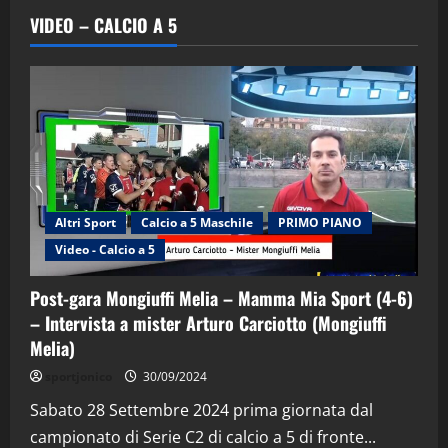
VIDEO – CALCIO A 5
Altri Sport
Calcio a 5 Maschile
PRIMO PIANO
Video - Calcio a 5
Post-gara Mongiuffi Melia – Mamma Mia Sport (4-6)
– Intervista a mister Arturo Carciotto (Mongiuffi
Melia)
"SportEmpire" in Podcast
Sport News
sportjonico
30/09/2024
“SportEmpire” in Podcast: 29^ Puntata
(Martedi 28 Aprile 2026)
Sabato 28 Settembre 2024 prima giornata dal
campionato di Serie C2 di calcio a 5 di fronte...
28/04/2026
2