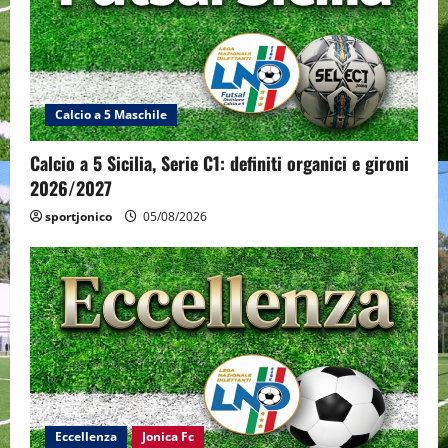
Calcio a 5 Maschile
Calcio a 5 Sicilia, Serie C1: definiti organici e gironi
2026/2027
sportjonico
05/08/2026
Eccellenza
Jonica Fc