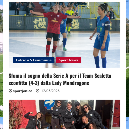
i
g
a
t
i
Calcio a 5 Femminile
Sport News
o
Sfuma il sogno della Serie A per il Team Scaletta
n
sconfitto (4-3) dalla Lady Mondragone
sportjonico
12/05/2026