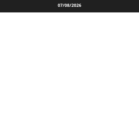
Salta
07/08/2026
al
contenuto