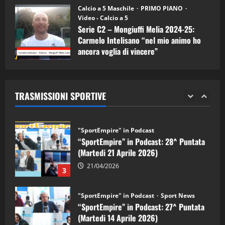
“SportEmpire” in Podcast: 30^ Puntata
Calcio a 5 Maschile
PRIMO PIANO
(Martedi 05 Maggio 2026)
Video - Calcio a 5
Serie C2 – Mongiuffi Melia 2024-25:
08/05/2026
1
Carmelo Intelisano “nel mio animo ho
ancora voglia di vincere”
"SportEmpire" in Podcast
Sport News
05/09/2024
“SportEmpire” in Podcast: 29^ Puntata
(Martedi 28 Aprile 2026)
TRASMISSIONI SPORTIVE
28/04/2026
2
"SportEmpire" in Podcast
“SportEmpire” in Podcast: 28^ Puntata
(Martedi 21 Aprile 2026)
21/04/2026
3
"SportEmpire" in Podcast
Sport News
“SportEmpire” in Podcast: 27^ Puntata
(Martedi 14 Aprile 2026)