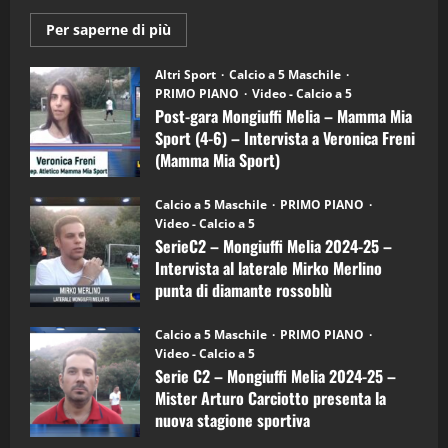
Maggiori
Per saperne di più
informazioni
"SportEmpire" in Podcast
su
“SportEmpire” in Podcast: 28^ Puntata
Post-
Altri Sport
Calcio a 5 Maschile
gara
(Martedi 21 Aprile 2026)
PRIMO PIANO
Video - Calcio a 5
Mongiuffi
Melia
Post-gara Mongiuffi Melia – Mamma Mia
21/04/2026
–
3
Sport (4-6) – Intervista a Veronica Freni
Mamma
Mia
(Mamma Mia Sport)
Sport
"SportEmpire" in Podcast
Sport News
(4-
30/09/2024
6)
“SportEmpire” in Podcast: 27^ Puntata
Calcio a 5 Maschile
PRIMO PIANO
–
(Martedi 14 Aprile 2026)
Video - Calcio a 5
Intervista
a
SerieC2 – Mongiuffi Melia 2024-25 –
15/04/2026
mister
4
Intervista al laterale Mirko Merlino
Arturo
Carciotto
punta di diamante rossoblù
(Mongiuffi
Melia)
"SportEmpire" in Podcast
26/09/2024
“SportEmpire” in Podcast: 26^ Puntata
Calcio a 5 Maschile
PRIMO PIANO
(Martedi 07 Aprile 2026)
Video - Calcio a 5
Serie C2 – Mongiuffi Melia 2024-25 –
08/04/2026
5
Mister Arturo Carciotto presenta la
nuova stagione sportiva
"SportEmpire" in Podcast
11/09/2024