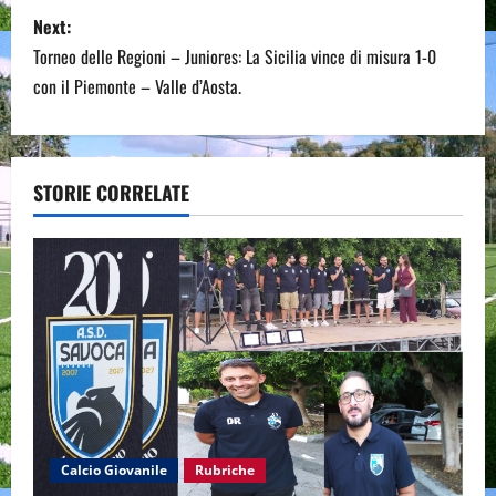
s
Next:
t
Torneo delle Regioni – Juniores: La Sicilia vince di misura 1-0
n
con il Piemonte – Valle d’Aosta.
a
v
STORIE CORRELATE
i
g
a
t
i
o
Calcio Giovanile
Rubriche