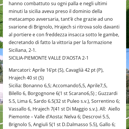
hanno combattuto su ogni palla e negli ultimi
minuti la sicilia aveva preso il dominio della
metacampo avversaria, tant’è che grazie ad uno
svarione di Brignolo, Hrajech si ritrova solo davanti
al portiere e con freddezza insacca sotto le gambe,
decretando di fatto la vittoria per la formazione
Siciliana, 2-1.
SICILIA-PIEMONTE VALLE D’AOSTA 2-1
Marcatori: Aprile 16’pt (S), Cavaglià 42 pt (P),
Hrajech 40 st (S)
Sicilia: Bonanno 6,5; Accomando5,5, Aprile7,5,
Bilello 6, Borgognone 6(1 st Scarano6,5) ; Guzzardi
5.5, Lima 6, Sardo 6.5(32 st Puleo s.v.), Sorrentino 6;
Vassallo 6, Hrajech 7(41 st Di Maggio s.v.). All: Aiello
Piemonte – Valle d’Aosta: Nelva 6; Descrovi 5.5,
Brignolo 5, Angiuli 5(1 st D.Dalmasso 5.5), Gallo 6;