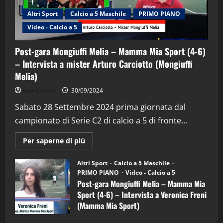
Altri Sport
Calcio a 5 Maschile
PRIMO PIANO
Video - Calcio a 5
Post-gara Mongiuffi Melia – Mamma Mia Sport (4-6)
– Intervista a mister Arturo Carciotto (Mongiuffi
Melia)
"SportEmpire" in Podcast
Sport News
sportjonico
30/09/2024
“SportEmpire” in Podcast: 29^ Puntata
(Martedi 28 Aprile 2026)
Sabato 28 Settembre 2024 prima giornata dal
campionato di Serie C2 di calcio a 5 di fronte...
28/04/2026
2
Maggiori
Per saperne di più
informazioni
"SportEmpire" in Podcast
su
“SportEmpire” in Podcast: 28^ Puntata
Post-
Altri Sport
Calcio a 5 Maschile
gara
(Martedi 21 Aprile 2026)
PRIMO PIANO
Video - Calcio a 5
Mongiuffi
Melia
Post-gara Mongiuffi Melia – Mamma Mia
21/04/2026
–
3
Sport (4-6) – Intervista a Veronica Freni
Mamma
Mia
(Mamma Mia Sport)
Sport
"SportEmpire" in Podcast
Sport News
(4-
30/09/2024