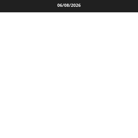
Salta
06/08/2026
al
contenuto