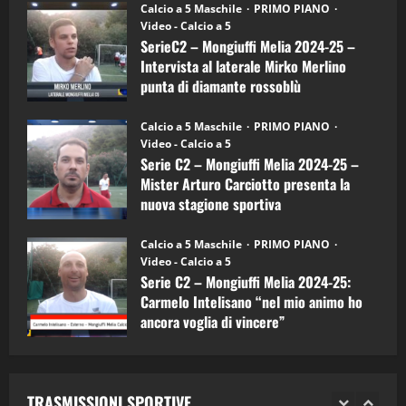
6)
“SportEmpire” in Podcast: 27^ Puntata
Calcio a 5 Maschile
PRIMO PIANO
–
(Martedi 14 Aprile 2026)
Video - Calcio a 5
Intervista
a
SerieC2 – Mongiuffi Melia 2024-25 –
15/04/2026
mister
4
Intervista al laterale Mirko Merlino
Arturo
Carciotto
punta di diamante rossoblù
(Mongiuffi
Melia)
"SportEmpire" in Podcast
26/09/2024
“SportEmpire” in Podcast: 26^ Puntata
Calcio a 5 Maschile
PRIMO PIANO
(Martedi 07 Aprile 2026)
Video - Calcio a 5
Serie C2 – Mongiuffi Melia 2024-25 –
08/04/2026
5
Mister Arturo Carciotto presenta la
nuova stagione sportiva
"SportEmpire" in Podcast
11/09/2024
“SportEmpire” in Podcast: 30^ Puntata
Calcio a 5 Maschile
PRIMO PIANO
(Martedi 05 Maggio 2026)
Video - Calcio a 5
Serie C2 – Mongiuffi Melia 2024-25:
08/05/2026
1
Carmelo Intelisano “nel mio animo ho
ancora voglia di vincere”
"SportEmpire" in Podcast
Sport News
05/09/2024
“SportEmpire” in Podcast: 29^ Puntata
(Martedi 28 Aprile 2026)
TRASMISSIONI SPORTIVE
28/04/2026