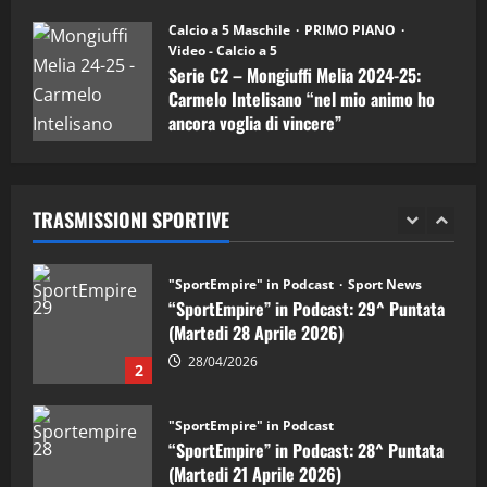
11/09/2024
08/04/2026
Calcio a 5 Maschile
PRIMO PIANO
5
Video - Calcio a 5
Serie C2 – Mongiuffi Melia 2024-25:
"SportEmpire" in Podcast
Carmelo Intelisano “nel mio animo ho
“SportEmpire” in Podcast: 30^ Puntata
ancora voglia di vincere”
(Martedi 05 Maggio 2026)
05/09/2024
08/05/2026
1
TRASMISSIONI SPORTIVE
"SportEmpire" in Podcast
Sport News
“SportEmpire” in Podcast: 29^ Puntata
(Martedi 28 Aprile 2026)
28/04/2026
2
"SportEmpire" in Podcast
“SportEmpire” in Podcast: 28^ Puntata
(Martedi 21 Aprile 2026)
21/04/2026
3