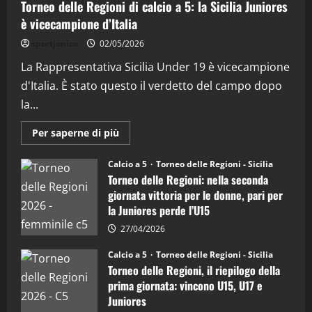
Torneo delle Regioni di calcio a 5: la Sicilia Juniores
(Martedi 28 Aprile 2026)
è vicecampione d’Italia
28/04/2026
2
sportjonico
02/05/2026
La Rappresentativa Sicilia Under 19 è vicecampione
"SportEmpire" in Podcast
“SportEmpire” in Podcast: 28^ Puntata
d'Italia. È stato questo il verdetto del campo dopo
(Martedi 21 Aprile 2026)
la...
21/04/2026
3
Maggiori
Per saperne di più
informazioni
su
"SportEmpire" in Podcast
Sport News
Torneo
Calcio a 5
Torneo delle Regioni - Sicilia
delle
“SportEmpire” in Podcast: 27^ Puntata
Torneo delle Regioni: nella seconda
Regioni
(Martedi 14 Aprile 2026)
di
giornata vittoria per le donne, pari per
calcio
15/04/2026
la Juniores perde l’U15
a
4
5:
la
27/04/2026
Sicilia
Juniores
"SportEmpire" in Podcast
Calcio a 5
Torneo delle Regioni - Sicilia
è
“SportEmpire” in Podcast: 26^ Puntata
Torneo delle Regioni, il riepilogo della
vicecampione
(Martedi 07 Aprile 2026)
d’Italia
prima giornata: vincono U15, U17 e
08/04/2026
Juniores
5