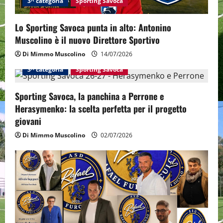
t
3^ categoria
Sporting Savoca
i
Lo Sporting Savoca punta in alto: Antonino
o
Muscolino è il nuovo Direttore Sportivo
Di Mimmo Muscolino
14/07/2026
n
3^ categoria
Sporting Savoca
Sporting Savoca, la panchina a Perrone e
Herasymenko: la scelta perfetta per il progetto
giovani
Di Mimmo Muscolino
02/07/2026