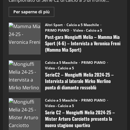
campionato di Serie C2 di calcio a 5 di fronte...
"SportEmpire" in Podcast
Sport News
“SportEmpire” in Podcast: 29^ Puntata
Maggiori
Per saperne di più
(Martedi 28 Aprile 2026)
informazioni
su
Post-
28/04/2026
Altri Sport
Calcio a 5 Maschile
2
gara
PRIMO PIANO
Video - Calcio a 5
Mongiuffi
Melia
Post-gara Mongiuffi Melia – Mamma Mia
–
"SportEmpire" in Podcast
Sport (4-6) – Intervista a Veronica Freni
Mamma
“SportEmpire” in Podcast: 28^ Puntata
Mia
(Mamma Mia Sport)
Sport
(Martedi 21 Aprile 2026)
(4-
30/09/2024
6)
21/04/2026
Calcio a 5 Maschile
PRIMO PIANO
3
–
Video - Calcio a 5
Intervista
a
SerieC2 – Mongiuffi Melia 2024-25 –
mister
"SportEmpire" in Podcast
Sport News
Intervista al laterale Mirko Merlino
Arturo
“SportEmpire” in Podcast: 27^ Puntata
Carciotto
punta di diamante rossoblù
(Mongiuffi
(Martedi 14 Aprile 2026)
Melia)
26/09/2024
15/04/2026
Calcio a 5 Maschile
PRIMO PIANO
4
Video - Calcio a 5
Serie C2 – Mongiuffi Melia 2024-25 –
"SportEmpire" in Podcast
Mister Arturo Carciotto presenta la
“SportEmpire” in Podcast: 26^ Puntata
nuova stagione sportiva
(Martedi 07 Aprile 2026)