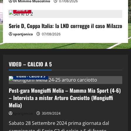
Di Mimmo Muscolino
07/08/2026
Serie D
Serie D, Coppa Italia: la LND corregge il caso Milazzo
sportjonico
07/08/2026
VIDEO – CALCIO A 5
Altri Sport
Calcio a 5 Maschile
PRIMO PIANO
Video - Calcio a 5
Post-gara Mongiuffi Melia – Mamma Mia Sport (4-6)
– Intervista a mister Arturo Carciotto (Mongiuffi
Melia)
sportjonico
30/09/2024
Sabato 28 Settembre 2024 prima giornata dal