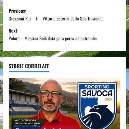
P
Previous:
o
Giov.simi R.li – E – Vittoria esterna dello Sportinsieme.
s
Next:
Peloro – Messina Sud: data gara persa ad entrambe.
t
n
a
STORIE CORRELATE
v
i
g
a