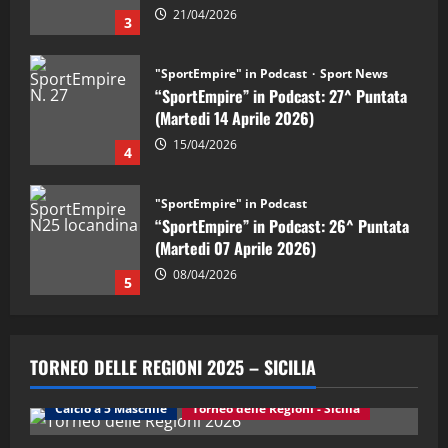
"SportEmpire" in Podcast
Sport News
“SportEmpire” in Podcast: 27^ Puntata
(Martedi 14 Aprile 2026)
15/04/2026
4
"SportEmpire" in Podcast
“SportEmpire” in Podcast: 26^ Puntata
(Martedi 07 Aprile 2026)
08/04/2026
5
"SportEmpire" in Podcast
“SportEmpire” in Podcast: 30^ Puntata
(Martedi 05 Maggio 2026)
08/05/2026
TORNEO DELLE REGIONI 2025 – SICILIA
1
Calcio a 5 Maschile
Torneo delle Regioni - Sicilia
"SportEmpire" in Podcast
Sport News
“SportEmpire” in Podcast: 29^ Puntata