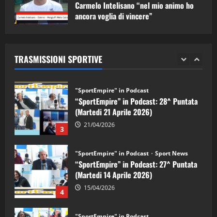
1
Carmelo Intelisano “nel mio animo ho
ancora voglia di vincere”
"SportEmpire" in Podcast
Sport News
05/09/2024
“SportEmpire” in Podcast: 29^ Puntata
(Martedi 28 Aprile 2026)
TRASMISSIONI SPORTIVE
28/04/2026
2
"SportEmpire" in Podcast
“SportEmpire” in Podcast: 28^ Puntata
(Martedi 21 Aprile 2026)
21/04/2026
3
"SportEmpire" in Podcast
Sport News
“SportEmpire” in Podcast: 27^ Puntata
(Martedi 14 Aprile 2026)
15/04/2026
4
"SportEmpire" in Podcast