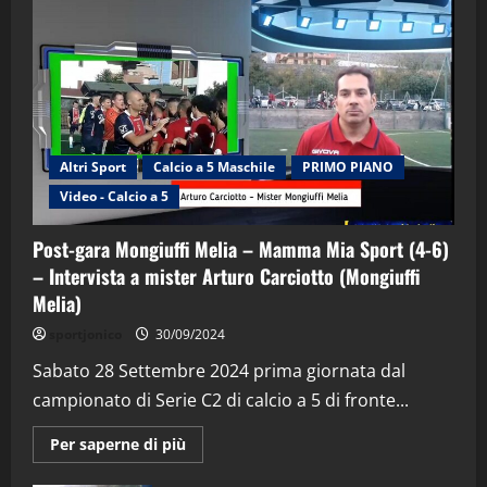
Altri Sport
Calcio a 5 Maschile
PRIMO PIANO
Video - Calcio a 5
Post-gara Mongiuffi Melia – Mamma Mia Sport (4-6)
– Intervista a mister Arturo Carciotto (Mongiuffi
Melia)
"SportEmpire" in Podcast
Sport News
sportjonico
30/09/2024
“SportEmpire” in Podcast: 29^ Puntata
(Martedi 28 Aprile 2026)
Sabato 28 Settembre 2024 prima giornata dal
campionato di Serie C2 di calcio a 5 di fronte...
28/04/2026
2
Maggiori
Per saperne di più
informazioni
"SportEmpire" in Podcast
su