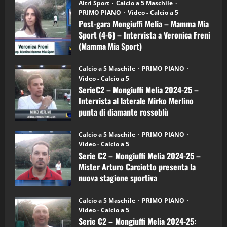
“SportEmpire” in Podcast: 28^ Puntata
Post-
Altri Sport
Calcio a 5 Maschile
gara
(Martedi 21 Aprile 2026)
PRIMO PIANO
Video - Calcio a 5
Mongiuffi
Melia
Post-gara Mongiuffi Melia – Mamma Mia
21/04/2026
–
3
Sport (4-6) – Intervista a Veronica Freni
Mamma
Mia
(Mamma Mia Sport)
Sport
"SportEmpire" in Podcast
Sport News
(4-
30/09/2024
6)
“SportEmpire” in Podcast: 27^ Puntata
Calcio a 5 Maschile
PRIMO PIANO
–
(Martedi 14 Aprile 2026)
Video - Calcio a 5
Intervista
a
SerieC2 – Mongiuffi Melia 2024-25 –
15/04/2026
mister
4
Intervista al laterale Mirko Merlino
Arturo
Carciotto
punta di diamante rossoblù
(Mongiuffi
Melia)
"SportEmpire" in Podcast
26/09/2024
“SportEmpire” in Podcast: 26^ Puntata
Calcio a 5 Maschile
PRIMO PIANO
(Martedi 07 Aprile 2026)
Video - Calcio a 5
Serie C2 – Mongiuffi Melia 2024-25 –
08/04/2026
5
Mister Arturo Carciotto presenta la
nuova stagione sportiva
"SportEmpire" in Podcast
11/09/2024
“SportEmpire” in Podcast: 30^ Puntata
Calcio a 5 Maschile
PRIMO PIANO
(Martedi 05 Maggio 2026)
Video - Calcio a 5
Serie C2 – Mongiuffi Melia 2024-25:
08/05/2026