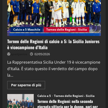
21/04/2026
3
"SportEmpire" in Podcast
Sport News
“SportEmpire” in Podcast: 27^ Puntata
(Martedi 14 Aprile 2026)
Calcio a 5 Maschile
Torneo delle Regioni - Sicilia
15/04/2026
4
Torneo delle Regioni di calcio a 5: la Sicilia Juniores
è vicecampione d’Italia
"SportEmpire" in Podcast
“SportEmpire” in Podcast: 26^ Puntata
sportjonico
02/05/2026
(Martedi 07 Aprile 2026)
La Rappresentativa Sicilia Under 19 è vicecampione
08/04/2026
5
d'Italia. È stato questo il verdetto del campo dopo
la...
Maggiori
Per saperne di più
informazioni
su
Torneo
Calcio a 5
Torneo delle Regioni - Sicilia
delle
Torneo delle Regioni: nella seconda
Regioni
di
giornata vittoria per le donne, pari per