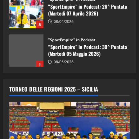
“SportEmpire” in Podcast: 26^ Puntata
(Martedi 07 Aprile 2026)
08/04/2026
5
"SportEmpire" in Podcast
“SportEmpire” in Podcast: 30^ Puntata
(Martedi 05 Maggio 2026)
08/05/2026
1
"SportEmpire" in Podcast
Sport News
“SportEmpire” in Podcast: 29^ Puntata
TORNEO DELLE REGIONI 2025 – SICILIA
(Martedi 28 Aprile 2026)
28/04/2026
2
"SportEmpire" in Podcast
“SportEmpire” in Podcast: 28^ Puntata
(Martedi 21 Aprile 2026)