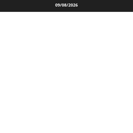
Salta
09/08/2026
al
contenuto