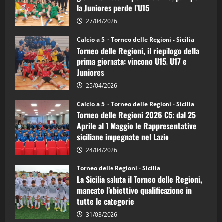
calcio
la Juniores perde l’U15
a
5:
la
27/04/2026
Sicilia
Juniores
Calcio a 5
Torneo delle Regioni - Sicilia
è
Torneo delle Regioni, il riepilogo della
vicecampione
d’Italia
prima giornata: vincono U15, U17 e
Juniores
25/04/2026
Calcio a 5
Torneo delle Regioni - Sicilia
Torneo delle Regioni 2026 C5: dal 25
Aprile al 1 Maggio le Rappresentative
siciliane impegnate nel Lazio
24/04/2026
Torneo delle Regioni - Sicilia
La Sicilia saluta il Torneo delle Regioni,
mancato l’obiettivo qualificazione in
tutte le categorie
31/03/2026