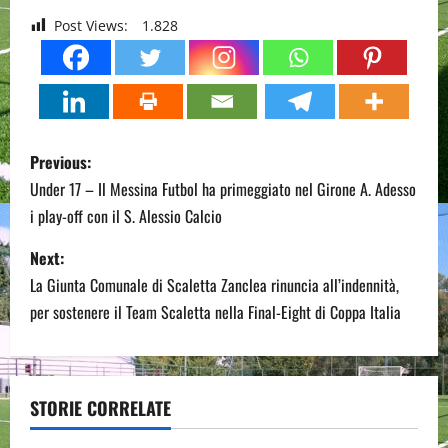
Post Views:
1.828
P
Previous:
o
Under 17 – Il Messina Futbol ha primeggiato nel Girone A. Adesso
i play-off con il S. Alessio Calcio
s
Next:
t
La Giunta Comunale di Scaletta Zanclea rinuncia all’indennità,
n
per sostenere il Team Scaletta nella Final-Eight di Coppa Italia
a
v
STORIE CORRELATE
i