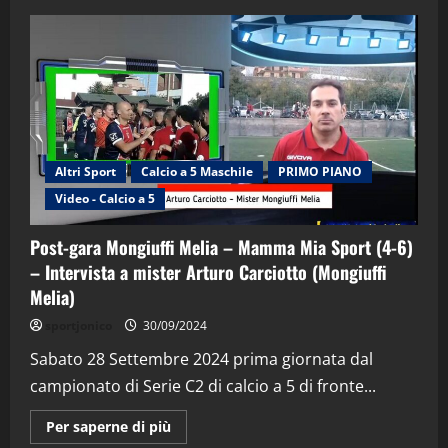
Altri Sport
Calcio a 5 Maschile
PRIMO PIANO
Video - Calcio a 5
Post-gara Mongiuffi Melia – Mamma Mia Sport (4-6)
– Intervista a mister Arturo Carciotto (Mongiuffi
Melia)
"SportEmpire" in Podcast
Sport News
sportjonico
30/09/2024
“SportEmpire” in Podcast: 29^ Puntata
(Martedi 28 Aprile 2026)
Sabato 28 Settembre 2024 prima giornata dal
campionato di Serie C2 di calcio a 5 di fronte...
28/04/2026
2
Maggiori
Per saperne di più
informazioni
"SportEmpire" in Podcast