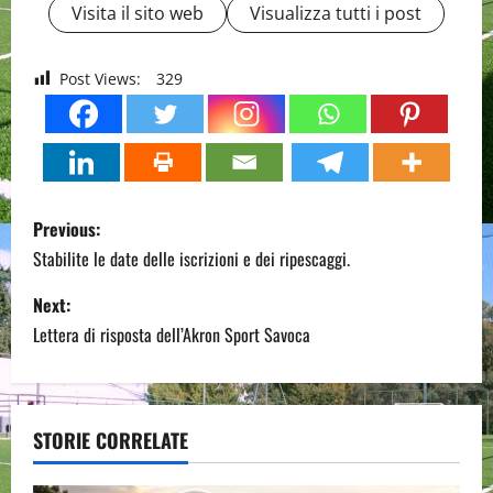
Visita il sito web
Visualizza tutti i post
Post Views:
329
P
Previous:
o
Stabilite le date delle iscrizioni e dei ripescaggi.
s
Next:
Lettera di risposta dell’Akron Sport Savoca
t
n
a
STORIE CORRELATE