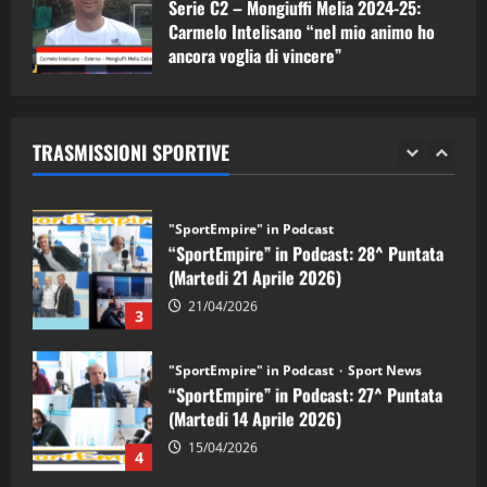
Serie C2 – Mongiuffi Melia 2024-25:
08/05/2026
1
Carmelo Intelisano “nel mio animo ho
ancora voglia di vincere”
"SportEmpire" in Podcast
Sport News
05/09/2024
“SportEmpire” in Podcast: 29^ Puntata
(Martedi 28 Aprile 2026)
TRASMISSIONI SPORTIVE
28/04/2026
2
"SportEmpire" in Podcast
“SportEmpire” in Podcast: 28^ Puntata
(Martedi 21 Aprile 2026)
21/04/2026
3
"SportEmpire" in Podcast
Sport News
“SportEmpire” in Podcast: 27^ Puntata
(Martedi 14 Aprile 2026)
15/04/2026
4