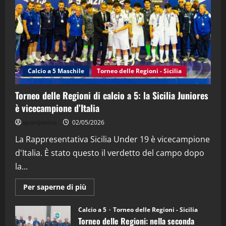
21/04/2026
3
"SportEmpire" in Podcast
Sport News
“SportEmpire” in Podcast: 27^ Puntata
(Martedi 14 Aprile 2026)
Calcio a 5 Maschile
Torneo delle Regioni - Sicilia
15/04/2026
4
Torneo delle Regioni di calcio a 5: la Sicilia Juniores
è vicecampione d’Italia
"SportEmpire" in Podcast
“SportEmpire” in Podcast: 26^ Puntata
sportjonico
02/05/2026
(Martedi 07 Aprile 2026)
La Rappresentativa Sicilia Under 19 è vicecampione
08/04/2026
5
d'Italia. È stato questo il verdetto del campo dopo
la...
Maggiori
Per saperne di più
informazioni
su
Torneo
Calcio a 5
Torneo delle Regioni - Sicilia
delle
Torneo delle Regioni: nella seconda
Regioni