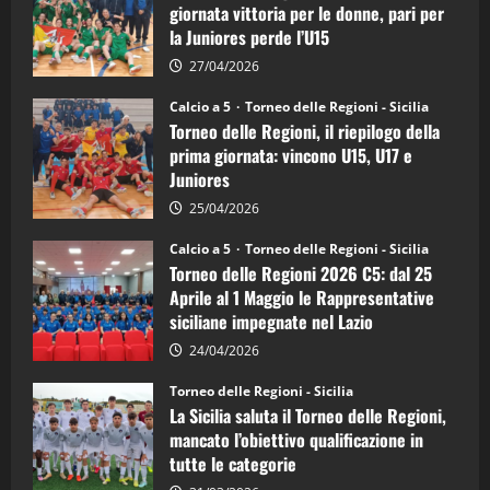
di
giornata vittoria per le donne, pari per
calcio
la Juniores perde l’U15
a
5:
la
27/04/2026
Sicilia
Juniores
Calcio a 5
Torneo delle Regioni - Sicilia
è
Torneo delle Regioni, il riepilogo della
vicecampione
d’Italia
prima giornata: vincono U15, U17 e
Juniores
25/04/2026
Calcio a 5
Torneo delle Regioni - Sicilia
Torneo delle Regioni 2026 C5: dal 25
Aprile al 1 Maggio le Rappresentative
siciliane impegnate nel Lazio
24/04/2026
Torneo delle Regioni - Sicilia
La Sicilia saluta il Torneo delle Regioni,
mancato l’obiettivo qualificazione in
tutte le categorie