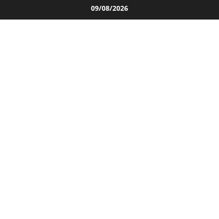
Salta
09/08/2026
al
contenuto