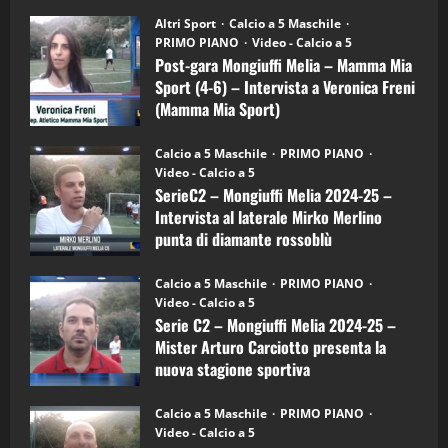
su
“SportEmpire” in Podcast: 28^ Puntata
Post-
Altri Sport
Calcio a 5 Maschile
gara
(Martedi 21 Aprile 2026)
PRIMO PIANO
Video - Calcio a 5
Mongiuffi
Melia
Post-gara Mongiuffi Melia – Mamma Mia
21/04/2026
–
3
Sport (4-6) – Intervista a Veronica Freni
Mamma
Mia
(Mamma Mia Sport)
Sport
"SportEmpire" in Podcast
Sport News
(4-
30/09/2024
6)
“SportEmpire” in Podcast: 27^ Puntata
Calcio a 5 Maschile
PRIMO PIANO
–
(Martedi 14 Aprile 2026)
Video - Calcio a 5
Intervista
a
SerieC2 – Mongiuffi Melia 2024-25 –
15/04/2026
mister
4
Intervista al laterale Mirko Merlino
Arturo
Carciotto
punta di diamante rossoblù
(Mongiuffi
Melia)
"SportEmpire" in Podcast
26/09/2024
“SportEmpire” in Podcast: 26^ Puntata
Calcio a 5 Maschile
PRIMO PIANO
(Martedi 07 Aprile 2026)
Video - Calcio a 5
Serie C2 – Mongiuffi Melia 2024-25 –
08/04/2026
5
Mister Arturo Carciotto presenta la
nuova stagione sportiva
"SportEmpire" in Podcast
11/09/2024
“SportEmpire” in Podcast: 30^ Puntata
Calcio a 5 Maschile
PRIMO PIANO
(Martedi 05 Maggio 2026)
Video - Calcio a 5