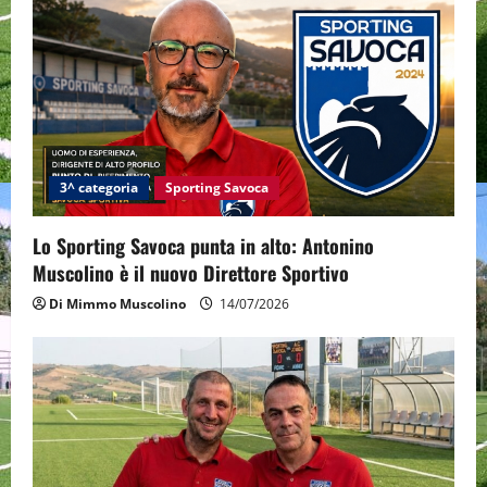
v
i
g
a
t
3^ categoria
Sporting Savoca
i
Lo Sporting Savoca punta in alto: Antonino
o
Muscolino è il nuovo Direttore Sportivo
Di Mimmo Muscolino
14/07/2026
n