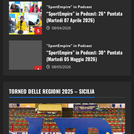
"SportEmpire" in Podcast
“SportEmpire” in Podcast: 26^ Puntata
(Martedi 07 Aprile 2026)
08/04/2026
5
"SportEmpire" in Podcast
“SportEmpire” in Podcast: 30^ Puntata
(Martedi 05 Maggio 2026)
08/05/2026
1
"SportEmpire" in Podcast
Sport News
“SportEmpire” in Podcast: 29^ Puntata
TORNEO DELLE REGIONI 2025 – SICILIA
(Martedi 28 Aprile 2026)
28/04/2026
2
"SportEmpire" in Podcast
“SportEmpire” in Podcast: 28^ Puntata
(Martedi 21 Aprile 2026)