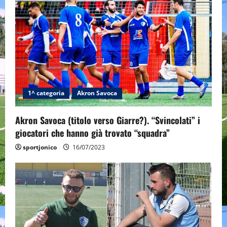
i
g
a
t
i
1^ categoria
Akron Savoca
o
Akron Savoca (titolo verso Giarre?). “Svincolati” i
n
giocatori che hanno già trovato “squadra”
sportjonico
16/07/2023