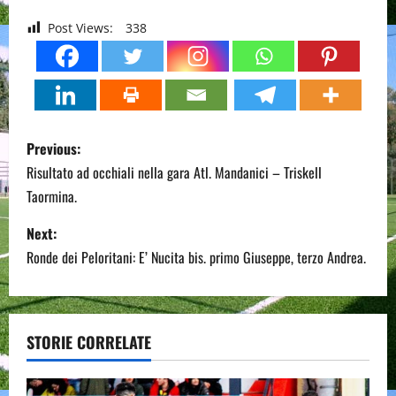
Post Views:
338
P
Previous:
o
Risultato ad occhiali nella gara Atl. Mandanici – Triskell
Taormina.
s
Next:
t
Ronde dei Peloritani: E’ Nucita bis. primo Giuseppe, terzo Andrea.
n
a
STORIE CORRELATE
v