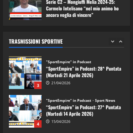
Serie C2 – Mongiuffi Melia 2024-25:
08/05/2026
1
Carmelo Intelisano “nel mio animo ho
ancora voglia di vincere”
"SportEmpire" in Podcast
Sport News
05/09/2024
“SportEmpire” in Podcast: 29^ Puntata
(Martedi 28 Aprile 2026)
TRASMISSIONI SPORTIVE
28/04/2026
2
"SportEmpire" in Podcast
“SportEmpire” in Podcast: 28^ Puntata
(Martedi 21 Aprile 2026)
21/04/2026
3
"SportEmpire" in Podcast
Sport News
“SportEmpire” in Podcast: 27^ Puntata
(Martedi 14 Aprile 2026)
15/04/2026
4