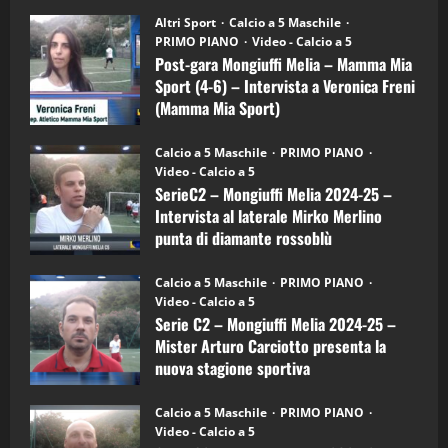
su
“SportEmpire” in Podcast: 28^ Puntata
Post-
Altri Sport
Calcio a 5 Maschile
gara
(Martedi 21 Aprile 2026)
PRIMO PIANO
Video - Calcio a 5
Mongiuffi
Melia
Post-gara Mongiuffi Melia – Mamma Mia
21/04/2026
–
3
Sport (4-6) – Intervista a Veronica Freni
Mamma
Mia
(Mamma Mia Sport)
Sport
"SportEmpire" in Podcast
Sport News
(4-
30/09/2024
6)
“SportEmpire” in Podcast: 27^ Puntata
Calcio a 5 Maschile
PRIMO PIANO
–
(Martedi 14 Aprile 2026)
Video - Calcio a 5
Intervista
a
SerieC2 – Mongiuffi Melia 2024-25 –
15/04/2026
mister
4
Intervista al laterale Mirko Merlino
Arturo
Carciotto
punta di diamante rossoblù
(Mongiuffi
Melia)
"SportEmpire" in Podcast
26/09/2024
“SportEmpire” in Podcast: 26^ Puntata
Calcio a 5 Maschile
PRIMO PIANO
(Martedi 07 Aprile 2026)
Video - Calcio a 5
Serie C2 – Mongiuffi Melia 2024-25 –
08/04/2026
5
Mister Arturo Carciotto presenta la
nuova stagione sportiva
"SportEmpire" in Podcast
11/09/2024
“SportEmpire” in Podcast: 30^ Puntata
Calcio a 5 Maschile
PRIMO PIANO
(Martedi 05 Maggio 2026)
Video - Calcio a 5