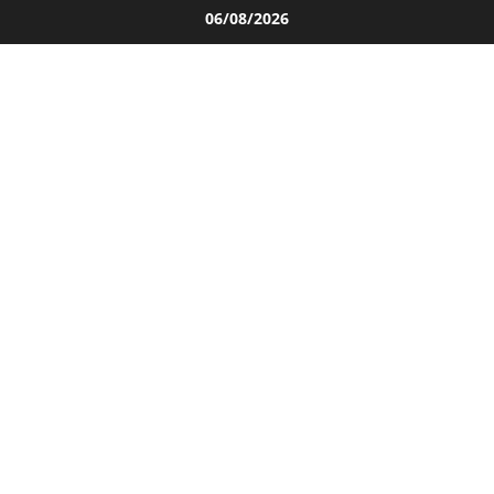
Salta
06/08/2026
al
contenuto