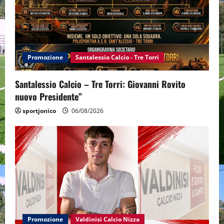
Promozione
Santalessio Calcio - Tre Torri
Santalessio Calcio – Tre Torri: Giovanni Rovito
nuovo Presidente”
sportjonico
06/08/2026
Promozione
Valdinisi Calcio Nizza