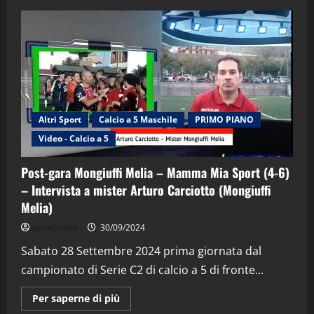
Altri Sport
Calcio a 5 Maschile
PRIMO PIANO
Video - Calcio a 5
Post-gara Mongiuffi Melia – Mamma Mia Sport (4-6)
– Intervista a mister Arturo Carciotto (Mongiuffi
Melia)
"SportEmpire" in Podcast
Sport News
sportjonico
30/09/2024
“SportEmpire” in Podcast: 29^ Puntata
(Martedi 28 Aprile 2026)
Sabato 28 Settembre 2024 prima giornata dal
campionato di Serie C2 di calcio a 5 di fronte...
28/04/2026
2
Maggiori
Per saperne di più
informazioni
"SportEmpire" in Podcast