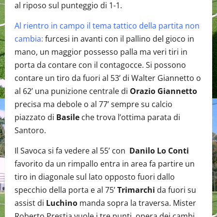
al riposo sul punteggio di 1-1.
Al rientro in campo il tema tattico della partita non
cambia:
furcesi in avanti con il pallino del gioco in
mano, un maggior possesso palla ma veri tiri in
porta da contare con il contagocce. Si possono
contare un tiro da fuori al 53’ di Walter Giannetto o
al 62’ una punizione centrale di
Orazio Giannetto
precisa ma debole o al 77’ sempre su calcio
piazzato di
Basile
che trova l’ottima parata di
Santoro.
Il Savoca si fa vedere al 55’ con
Danilo Lo Conti
favorito da un rimpallo entra in area fa partire un
tiro in diagonale sul lato opposto fuori dallo
specchio della porta e al 75’
Trimarchi
da fuori su
assist di
Luchino
manda sopra la traversa. Mister
Roberto Prestia vuole i tre punti, opera dei cambi