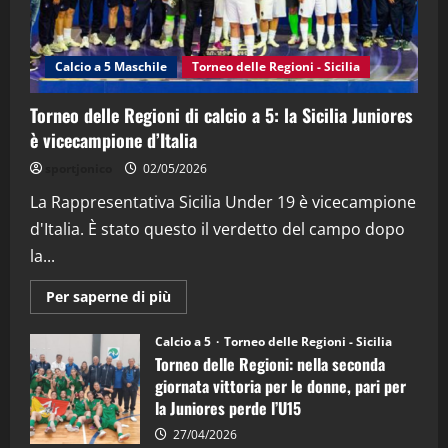
"SportEmpire" in Podcast
Sport News
“SportEmpire” in Podcast: 27^ Puntata
(Martedi 14 Aprile 2026)
Calcio a 5 Maschile
Torneo delle Regioni - Sicilia
15/04/2026
4
Torneo delle Regioni di calcio a 5: la Sicilia Juniores
è vicecampione d’Italia
"SportEmpire" in Podcast
“SportEmpire” in Podcast: 26^ Puntata
sportjonico
02/05/2026
(Martedi 07 Aprile 2026)
La Rappresentativa Sicilia Under 19 è vicecampione
08/04/2026
5
d'Italia. È stato questo il verdetto del campo dopo
la...
Maggiori
Per saperne di più
informazioni
su
Torneo
Calcio a 5
Torneo delle Regioni - Sicilia
delle
Torneo delle Regioni: nella seconda
Regioni
di
giornata vittoria per le donne, pari per
calcio
la Juniores perde l’U15
a
5:
la
27/04/2026