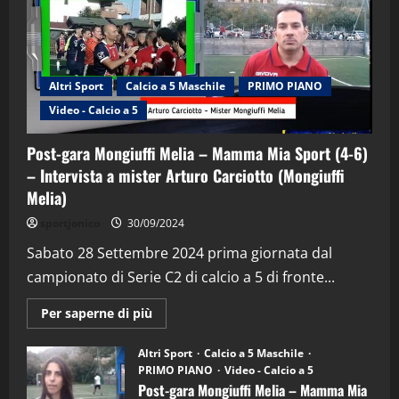
Altri Sport
Calcio a 5 Maschile
PRIMO PIANO
Video - Calcio a 5
Post-gara Mongiuffi Melia – Mamma Mia Sport (4-6)
– Intervista a mister Arturo Carciotto (Mongiuffi
Melia)
"SportEmpire" in Podcast
Sport News
sportjonico
30/09/2024
“SportEmpire” in Podcast: 29^ Puntata
(Martedi 28 Aprile 2026)
Sabato 28 Settembre 2024 prima giornata dal
campionato di Serie C2 di calcio a 5 di fronte...
28/04/2026
2
Maggiori
Per saperne di più
informazioni
"SportEmpire" in Podcast
su
“SportEmpire” in Podcast: 28^ Puntata
Post-
Altri Sport
Calcio a 5 Maschile
gara
(Martedi 21 Aprile 2026)
PRIMO PIANO
Video - Calcio a 5
Mongiuffi
Melia
Post-gara Mongiuffi Melia – Mamma Mia
21/04/2026