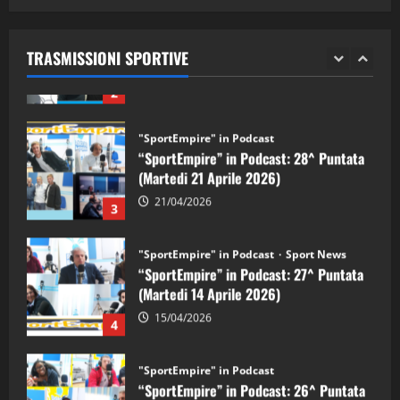
05/09/2024
“SportEmpire” in Podcast: 29^ Puntata
(Martedi 28 Aprile 2026)
TRASMISSIONI SPORTIVE
28/04/2026
2
"SportEmpire" in Podcast
“SportEmpire” in Podcast: 28^ Puntata
(Martedi 21 Aprile 2026)
21/04/2026
3
"SportEmpire" in Podcast
Sport News
“SportEmpire” in Podcast: 27^ Puntata
(Martedi 14 Aprile 2026)
15/04/2026
4
"SportEmpire" in Podcast
“SportEmpire” in Podcast: 26^ Puntata
(Martedi 07 Aprile 2026)