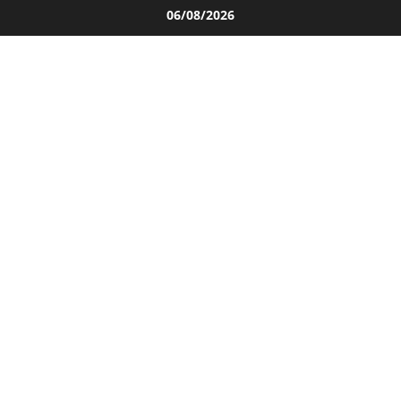
Salta
06/08/2026
al
contenuto