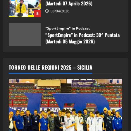
08/04/2026
5
"SportEmpire" in Podcast
“SportEmpire” in Podcast: 30^ Puntata
(Martedi 05 Maggio 2026)
08/05/2026
1
"SportEmpire" in Podcast
Sport News
“SportEmpire” in Podcast: 29^ Puntata
TORNEO DELLE REGIONI 2025 – SICILIA
(Martedi 28 Aprile 2026)
28/04/2026
2
"SportEmpire" in Podcast
“SportEmpire” in Podcast: 28^ Puntata
(Martedi 21 Aprile 2026)
21/04/2026
3