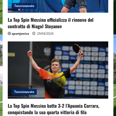
i
Tennistavolo
o
La Top Spin Messina ufficializza il rinnovo del
n
contratto di Niagol Stoyanov
sportjonico
29/04/2026
Tennistavolo
La Top Spin Messina batte 3-2 l’Apuania Carrara,
conquistando la sua quarta vittoria di fila