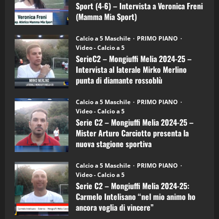
–
3
Sport (4-6) – Intervista a Veronica Freni
Mamma
Mia
(Mamma Mia Sport)
Sport
"SportEmpire" in Podcast
Sport News
(4-
30/09/2024
6)
“SportEmpire” in Podcast: 27^ Puntata
Calcio a 5 Maschile
PRIMO PIANO
–
(Martedi 14 Aprile 2026)
Video - Calcio a 5
Intervista
a
SerieC2 – Mongiuffi Melia 2024-25 –
15/04/2026
mister
4
Intervista al laterale Mirko Merlino
Arturo
Carciotto
punta di diamante rossoblù
(Mongiuffi
Melia)
"SportEmpire" in Podcast
26/09/2024
“SportEmpire” in Podcast: 26^ Puntata
Calcio a 5 Maschile
PRIMO PIANO
(Martedi 07 Aprile 2026)
Video - Calcio a 5
Serie C2 – Mongiuffi Melia 2024-25 –
08/04/2026
5
Mister Arturo Carciotto presenta la
nuova stagione sportiva
"SportEmpire" in Podcast
11/09/2024
“SportEmpire” in Podcast: 30^ Puntata
Calcio a 5 Maschile
PRIMO PIANO
(Martedi 05 Maggio 2026)
Video - Calcio a 5
Serie C2 – Mongiuffi Melia 2024-25:
08/05/2026
1
Carmelo Intelisano “nel mio animo ho
ancora voglia di vincere”
"SportEmpire" in Podcast
Sport News