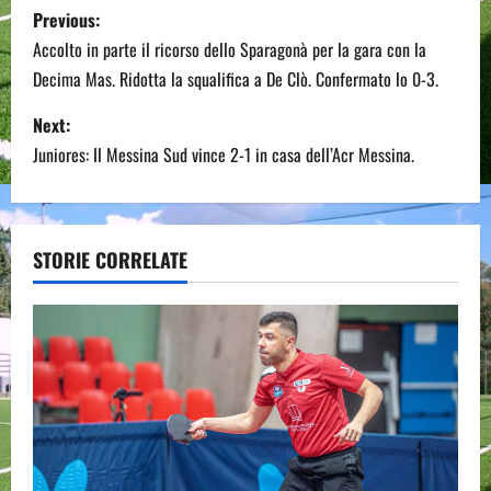
P
Previous:
o
Accolto in parte il ricorso dello Sparagonà per la gara con la
Decima Mas. Ridotta la squalifica a De Clò. Confermato lo 0-3.
s
Next:
t
Juniores: Il Messina Sud vince 2-1 in casa dell’Acr Messina.
n
a
STORIE CORRELATE
v
i
g
a
t