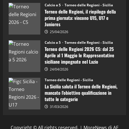
5
Juniores
Calcio a 5
Torneo delle Regioni - Sicilia
è
Torneo delle Regioni, il riepilogo della
vicecampione
d’Italia
prima giornata: vincono U15, U17 e
Juniores
25/04/2026
Calcio a 5
Torneo delle Regioni - Sicilia
Torneo delle Regioni 2026 C5: dal 25
Aprile al 1 Maggio le Rappresentative
siciliane impegnate nel Lazio
24/04/2026
Torneo delle Regioni - Sicilia
La Sicilia saluta il Torneo delle Regioni,
mancato l’obiettivo qualificazione in
tutte le categorie
31/03/2026
Copyright © All rights reserved.
|
MoreNews
di AF