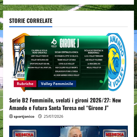
n
a
STORIE CORRELATE
v
i
g
a
t
Rubriche
Volley Femminile
i
Serie B2 Femminile, svelati i gironi 2026/27: New
o
Amando e Futura Santa Teresa nel “Girone J”
n
sportjonico
25/07/2026