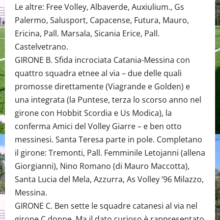
Le altre: Free Volley, Albaverde, Auxiulium., Gs
Palermo, Salusport, Capacense, Futura, Mauro,
Ericina, Pall. Marsala, Sicania Erice, Pall.
Castelvetrano.
GIRONE B. Sfida incrociata Catania-Messina con
quattro squadra etnee al via – due delle quali
promosse direttamente (Viagrande e Golden) e
una integrata (la Puntese, terza lo scorso anno nel
girone con Hobbit Scordia e Us Modica), la
conferma Amici del Volley Giarre – e ben otto
messinesi. Santa Teresa parte in pole. Completano
il girone: Tremonti, Pall. Femminile Letojanni (allena
Giorgianni), Nino Romano (di Mauro Maccotta),
Santa Lucia del Mela, Azzurra, As Volley ’96 Milazzo,
Messina.
GIRONE C. Ben sette le squadre catanesi al via nel
girone C donne. Ma il dato curioso è rappresentato