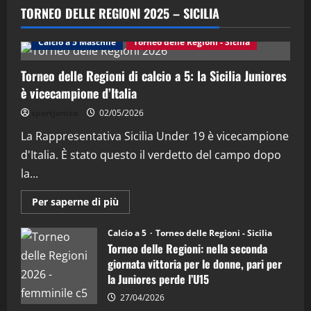
“SportEmpire” in Podcast: 29^ Puntata
TORNEO DELLE REGIONI 2025 – SICILIA
(Martedi 28 Aprile 2026)
28/04/2026
Calcio a 5 Maschile
Torneo delle Regioni - Sicilia
2
Torneo delle Regioni di calcio a 5: la Sicilia Juniores
"SportEmpire" in Podcast
è vicecampione d’Italia
“SportEmpire” in Podcast: 28^ Puntata
(Martedi 21 Aprile 2026)
sportjonico
02/05/2026
21/04/2026
La Rappresentativa Sicilia Under 19 è vicecampione
3
d'Italia. È stato questo il verdetto del campo dopo
"SportEmpire" in Podcast
Sport News
la...
“SportEmpire” in Podcast: 27^ Puntata
(Martedi 14 Aprile 2026)
Maggiori
Per saperne di più
informazioni
15/04/2026
su
4
Torneo
Calcio a 5
Torneo delle Regioni - Sicilia
delle
Torneo delle Regioni: nella seconda
Regioni
di
"SportEmpire" in Podcast
giornata vittoria per le donne, pari per
calcio
“SportEmpire” in Podcast: 26^ Puntata
la Juniores perde l’U15
a
5:
(Martedi 07 Aprile 2026)
la
27/04/2026
Sicilia
08/04/2026