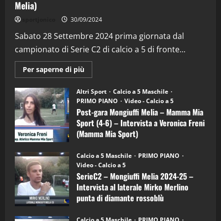
Melia)
"SportEmpire" in Podcast
Sport News
sportjonico
30/09/2024
“SportEmpire” in Podcast: 29^ Puntata
(Martedi 28 Aprile 2026)
Sabato 28 Settembre 2024 prima giornata dal
campionato di Serie C2 di calcio a 5 di fronte...
28/04/2026
2
Maggiori
Per saperne di più
informazioni
"SportEmpire" in Podcast
su
“SportEmpire” in Podcast: 28^ Puntata
Post-
Altri Sport
Calcio a 5 Maschile
gara
(Martedi 21 Aprile 2026)
PRIMO PIANO
Video - Calcio a 5
Mongiuffi
Melia
Post-gara Mongiuffi Melia – Mamma Mia
21/04/2026
–
3
Sport (4-6) – Intervista a Veronica Freni
Mamma
Mia
(Mamma Mia Sport)
Sport
"SportEmpire" in Podcast
Sport News
(4-
30/09/2024
6)
“SportEmpire” in Podcast: 27^ Puntata
Calcio a 5 Maschile
PRIMO PIANO
–
(Martedi 14 Aprile 2026)
Video - Calcio a 5
Intervista
a
SerieC2 – Mongiuffi Melia 2024-25 –
15/04/2026
mister
4
Intervista al laterale Mirko Merlino
Arturo
Carciotto
punta di diamante rossoblù
(Mongiuffi
Melia)
"SportEmpire" in Podcast
26/09/2024
“SportEmpire” in Podcast: 26^ Puntata
Calcio a 5 Maschile
PRIMO PIANO