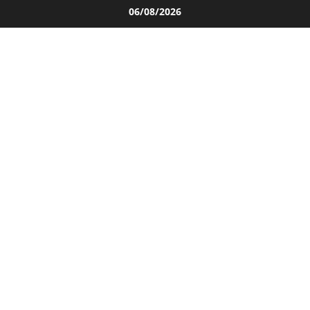
Salta
06/08/2026
al
contenuto