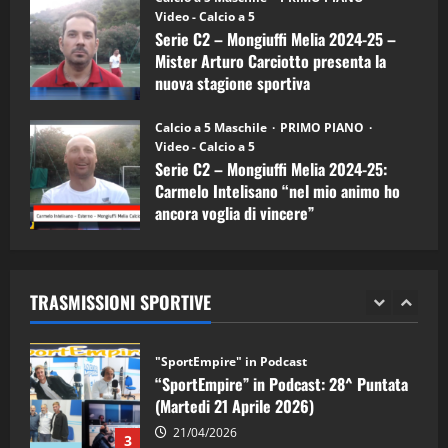
(Martedi 07 Aprile 2026)
Video - Calcio a 5
Serie C2 – Mongiuffi Melia 2024-25 –
08/04/2026
5
Mister Arturo Carciotto presenta la
nuova stagione sportiva
"SportEmpire" in Podcast
11/09/2024
“SportEmpire” in Podcast: 30^ Puntata
Calcio a 5 Maschile
PRIMO PIANO
(Martedi 05 Maggio 2026)
Video - Calcio a 5
Serie C2 – Mongiuffi Melia 2024-25:
08/05/2026
1
Carmelo Intelisano “nel mio animo ho
ancora voglia di vincere”
"SportEmpire" in Podcast
Sport News
05/09/2024
“SportEmpire” in Podcast: 29^ Puntata
(Martedi 28 Aprile 2026)
TRASMISSIONI SPORTIVE
28/04/2026
2
"SportEmpire" in Podcast
“SportEmpire” in Podcast: 28^ Puntata
(Martedi 21 Aprile 2026)
21/04/2026
3