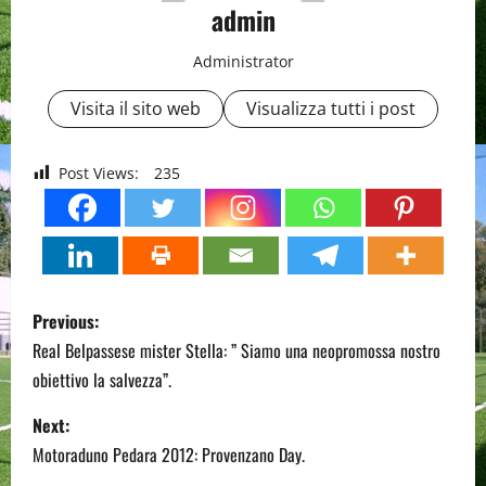
admin
Administrator
Visita il sito web
Visualizza tutti i post
Post Views:
235
P
Previous:
o
Real Belpassese mister Stella: ” Siamo una neopromossa nostro
obiettivo la salvezza”.
s
Next:
t
Motoraduno Pedara 2012: Provenzano Day.