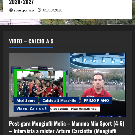
2026/2027
sportjonico
05/08/2026
VIDEO – CALCIO A 5
Altri Sport
Calcio a 5 Maschile
PRIMO PIANO
Video - Calcio a 5
Post-gara Mongiuffi Melia – Mamma Mia Sport (4-6)
– Intervista a mister Arturo Carciotto (Mongiuffi