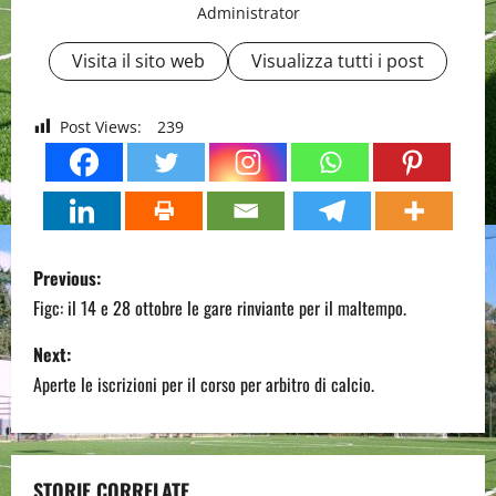
Administrator
Visita il sito web
Visualizza tutti i post
Post Views:
239
P
Previous:
o
Figc: il 14 e 28 ottobre le gare rinviante per il maltempo.
s
Next:
Aperte le iscrizioni per il corso per arbitro di calcio.
t
n
STORIE CORRELATE