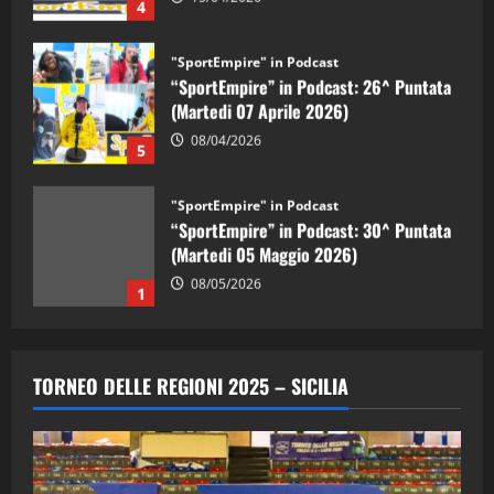
4
"SportEmpire" in Podcast
“SportEmpire” in Podcast: 26^ Puntata
(Martedi 07 Aprile 2026)
08/04/2026
5
"SportEmpire" in Podcast
“SportEmpire” in Podcast: 30^ Puntata
(Martedi 05 Maggio 2026)
08/05/2026
1
"SportEmpire" in Podcast
Sport News
“SportEmpire” in Podcast: 29^ Puntata
TORNEO DELLE REGIONI 2025 – SICILIA
(Martedi 28 Aprile 2026)
28/04/2026
2
"SportEmpire" in Podcast