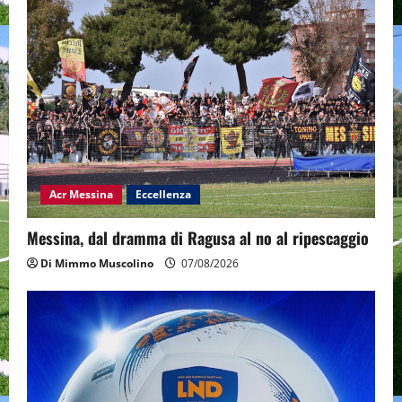
Acr Messina
Eccellenza
Messina, dal dramma di Ragusa al no al ripescaggio
Di Mimmo Muscolino
07/08/2026