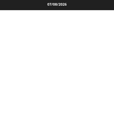
Salta
07/08/2026
al
contenuto