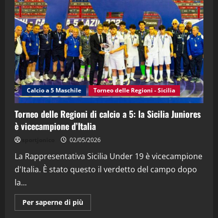
“SportEmpire” in Podcast: 28^ Puntata
(Martedi 21 Aprile 2026)
21/04/2026
3
"SportEmpire" in Podcast
Sport News
“SportEmpire” in Podcast: 27^ Puntata
(Martedi 14 Aprile 2026)
Calcio a 5 Maschile
Torneo delle Regioni - Sicilia
15/04/2026
4
Torneo delle Regioni di calcio a 5: la Sicilia Juniores
è vicecampione d’Italia
"SportEmpire" in Podcast
“SportEmpire” in Podcast: 26^ Puntata
sportjonico
02/05/2026
(Martedi 07 Aprile 2026)
La Rappresentativa Sicilia Under 19 è vicecampione
08/04/2026
5
d'Italia. È stato questo il verdetto del campo dopo
la...
Maggiori
Per saperne di più
informazioni
su