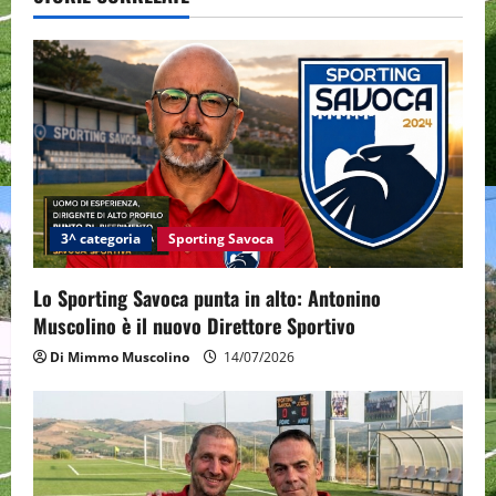
a
v
i
g
a
t
3^ categoria
Sporting Savoca
i
Lo Sporting Savoca punta in alto: Antonino
o
Muscolino è il nuovo Direttore Sportivo
Di Mimmo Muscolino
14/07/2026
n