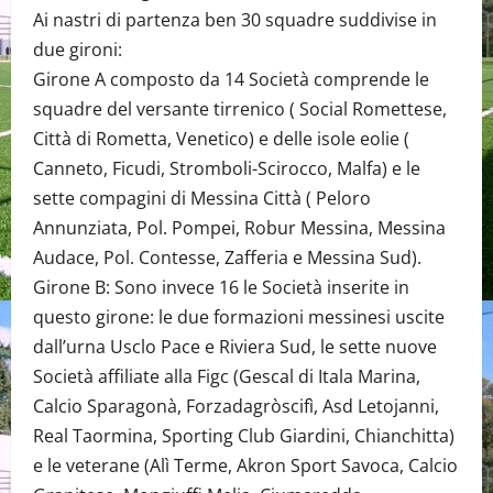
Ai nastri di partenza ben 30 squadre suddivise in
due gironi:
Girone A composto da 14 Società comprende le
squadre del versante tirrenico ( Social Romettese,
Città di Rometta, Venetico) e delle isole eolie (
Canneto, Ficudi, Stromboli-Scirocco, Malfa) e le
sette compagini di Messina Città ( Peloro
Annunziata, Pol. Pompei, Robur Messina, Messina
Audace, Pol. Contesse, Zafferia e Messina Sud).
Girone B: Sono invece 16 le Società inserite in
questo girone: le due formazioni messinesi uscite
dall’urna Usclo Pace e Riviera Sud, le sette nuove
Società affiliate alla Figc (Gescal di Itala Marina,
Calcio Sparagonà, Forzadagròscifì, Asd Letojanni,
Real Taormina, Sporting Club Giardini, Chianchitta)
e le veterane (Alì Terme, Akron Sport Savoca, Calcio