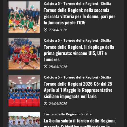
Torneo
Calcio a 5
Torneo delle Regioni - Sicilia
delle
Torneo delle Regioni: nella seconda
Regioni
di
giornata vittoria per le donne, pari per
calcio
la Juniores perde l’U15
a
5:
la
27/04/2026
Sicilia
Juniores
Calcio a 5
Torneo delle Regioni - Sicilia
è
Torneo delle Regioni, il riepilogo della
vicecampione
d’Italia
prima giornata: vincono U15, U17 e
Juniores
25/04/2026
Calcio a 5
Torneo delle Regioni - Sicilia
Torneo delle Regioni 2026 C5: dal 25
Aprile al 1 Maggio le Rappresentative
siciliane impegnate nel Lazio
24/04/2026
Torneo delle Regioni - Sicilia
La Sicilia saluta il Torneo delle Regioni,
mancato l’obiettivo qualificazione in