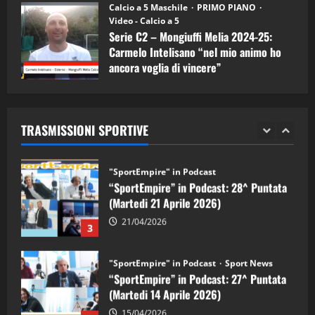
“SportEmpire” in Podcast: 30^ Puntata
Calcio a 5 Maschile
PRIMO PIANO
(Martedi 05 Maggio 2026)
Video - Calcio a 5
Serie C2 – Mongiuffi Melia 2024-25:
08/05/2026
1
Carmelo Intelisano “nel mio animo ho
ancora voglia di vincere”
"SportEmpire" in Podcast
Sport News
05/09/2024
“SportEmpire” in Podcast: 29^ Puntata
(Martedi 28 Aprile 2026)
TRASMISSIONI SPORTIVE
28/04/2026
2
"SportEmpire" in Podcast
“SportEmpire” in Podcast: 28^ Puntata
(Martedi 21 Aprile 2026)
21/04/2026
3
"SportEmpire" in Podcast
Sport News
“SportEmpire” in Podcast: 27^ Puntata
(Martedi 14 Aprile 2026)
15/04/2026