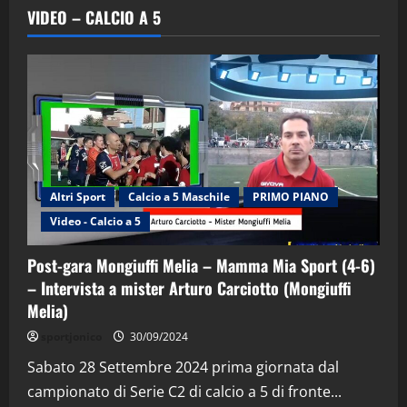
VIDEO – CALCIO A 5
Altri Sport
Calcio a 5 Maschile
PRIMO PIANO
Video - Calcio a 5
Post-gara Mongiuffi Melia – Mamma Mia Sport (4-6)
– Intervista a mister Arturo Carciotto (Mongiuffi
Melia)
"SportEmpire" in Podcast
Sport News
sportjonico
30/09/2024
“SportEmpire” in Podcast: 29^ Puntata
(Martedi 28 Aprile 2026)
Sabato 28 Settembre 2024 prima giornata dal
campionato di Serie C2 di calcio a 5 di fronte...
28/04/2026
2