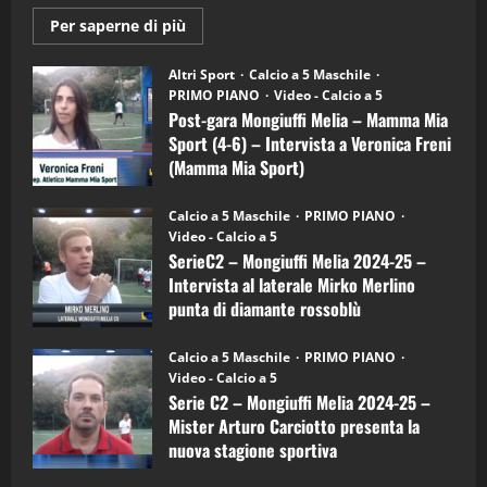
Maggiori
Per saperne di più
informazioni
"SportEmpire" in Podcast
su
“SportEmpire” in Podcast: 28^ Puntata
Post-
Altri Sport
Calcio a 5 Maschile
gara
(Martedi 21 Aprile 2026)
PRIMO PIANO
Video - Calcio a 5
Mongiuffi
Melia
Post-gara Mongiuffi Melia – Mamma Mia
21/04/2026
–
3
Sport (4-6) – Intervista a Veronica Freni
Mamma
Mia
(Mamma Mia Sport)
Sport
"SportEmpire" in Podcast
Sport News
(4-
30/09/2024
6)
“SportEmpire” in Podcast: 27^ Puntata
Calcio a 5 Maschile
PRIMO PIANO
–
(Martedi 14 Aprile 2026)
Video - Calcio a 5
Intervista
a
SerieC2 – Mongiuffi Melia 2024-25 –
15/04/2026
mister
4
Intervista al laterale Mirko Merlino
Arturo
Carciotto
punta di diamante rossoblù
(Mongiuffi
Melia)
"SportEmpire" in Podcast
26/09/2024
“SportEmpire” in Podcast: 26^ Puntata
Calcio a 5 Maschile
PRIMO PIANO
(Martedi 07 Aprile 2026)
Video - Calcio a 5
Serie C2 – Mongiuffi Melia 2024-25 –
08/04/2026
5
Mister Arturo Carciotto presenta la
nuova stagione sportiva
"SportEmpire" in Podcast
11/09/2024