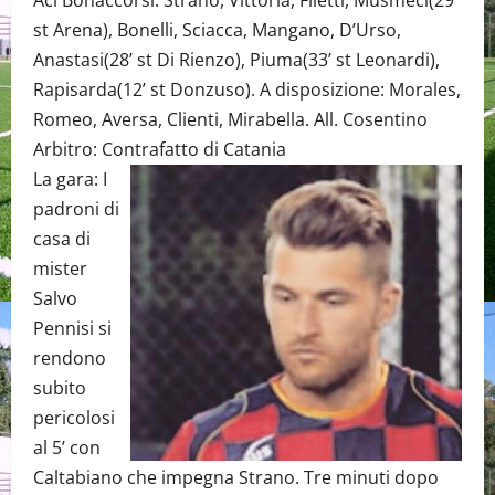
Aci Bonaccorsi: Strano, Vittoria, Filetti, Musmeci(29’
st Arena), Bonelli, Sciacca, Mangano, D’Urso,
Anastasi(28’ st Di Rienzo), Piuma(33’ st Leonardi),
Rapisarda(12’ st Donzuso). A disposizione: Morales,
Romeo, Aversa, Clienti, Mirabella. All. Cosentino
Arbitro: Contrafatto di Catania
La gara: I
padroni di
casa di
mister
Salvo
Pennisi si
rendono
subito
pericolosi
al 5’ con
Caltabiano che impegna Strano. Tre minuti dopo