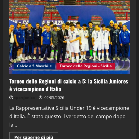
"SportEmpire" in Podcast
“SportEmpire” in Podcast: 28^ Puntata
(Martedi 21 Aprile 2026)
21/04/2026
3
"SportEmpire" in Podcast
Sport News
“SportEmpire” in Podcast: 27^ Puntata
(Martedi 14 Aprile 2026)
Calcio a 5 Maschile
Torneo delle Regioni - Sicilia
15/04/2026
4
Torneo delle Regioni di calcio a 5: la Sicilia Juniores
è vicecampione d’Italia
"SportEmpire" in Podcast
“SportEmpire” in Podcast: 26^ Puntata
sportjonico
02/05/2026
(Martedi 07 Aprile 2026)
La Rappresentativa Sicilia Under 19 è vicecampione
08/04/2026
5
d'Italia. È stato questo il verdetto del campo dopo
la...
Maggiori
Per saperne di più