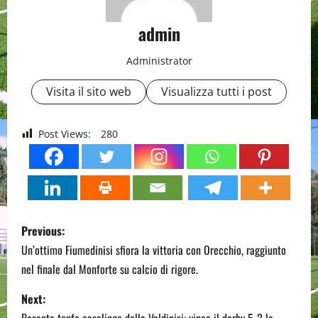
admin
Administrator
Visita il sito web
Visualizza tutti i post
Post Views:
280
P
Previous:
o
Un’ottimo Fiumedinisi sfiora la vittoria con Orecchio, raggiunto
nel finale dal Monforte su calcio di rigore.
s
Next:
t
Pesante tonfo casalingo della Valdinisi: vince il derby 5-2 lo