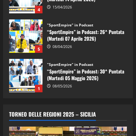
15/04/2026
4
"SportEmpire" in Podcast
“SportEmpire” in Podcast: 26^ Puntata
(Martedi 07 Aprile 2026)
08/04/2026
5
"SportEmpire" in Podcast
“SportEmpire” in Podcast: 30^ Puntata
(Martedi 05 Maggio 2026)
08/05/2026
1
"SportEmpire" in Podcast
Sport News
“SportEmpire” in Podcast: 29^ Puntata
TORNEO DELLE REGIONI 2025 – SICILIA
(Martedi 28 Aprile 2026)
28/04/2026
2