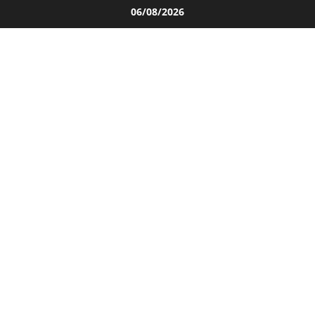
Salta
06/08/2026
al
contenuto