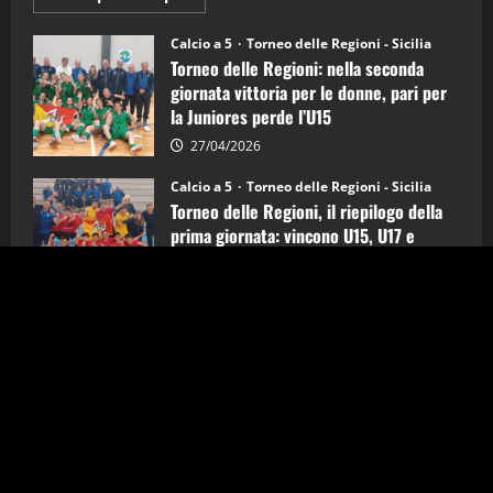
informazioni
su
Torneo
Calcio a 5
Torneo delle Regioni - Sicilia
delle
Torneo delle Regioni: nella seconda
Regioni
di
giornata vittoria per le donne, pari per
calcio
la Juniores perde l’U15
a
5:
la
27/04/2026
Sicilia
Juniores
Calcio a 5
Torneo delle Regioni - Sicilia
è
Torneo delle Regioni, il riepilogo della
vicecampione
d’Italia
prima giornata: vincono U15, U17 e
Juniores
25/04/2026
Calcio a 5
Torneo delle Regioni - Sicilia
Torneo delle Regioni 2026 C5: dal 25
Aprile al 1 Maggio le Rappresentative
siciliane impegnate nel Lazio
24/04/2026
Torneo delle Regioni - Sicilia