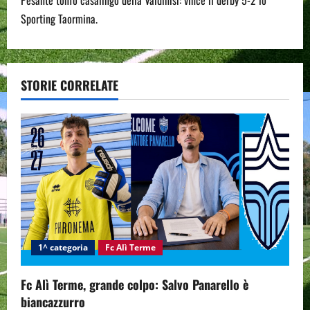
n
Sporting Taormina.
a
v
STORIE CORRELATE
i
g
a
t
i
1^ categoria
Fc Alì Terme
o
n
Fc Alì Terme, grande colpo: Salvo Panarello è
biancazzurro