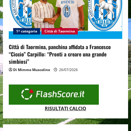
1^ categoria
Città di Taormina
Città di Taormina, panchina affidata a Francesco
“Ciccio” Carpillo: “Pronti a creare una grande
simbiosi”
Di Mimmo Muscolino
26/07/2026
RISULTATI CALCIO