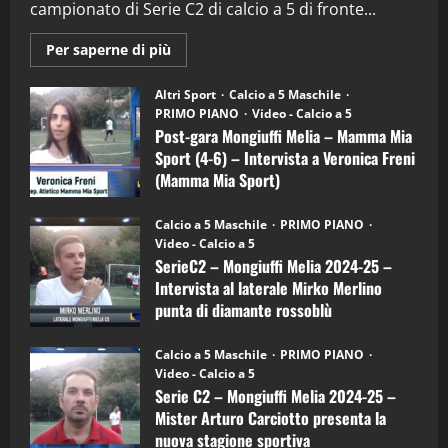
campionato di Serie C2 di calcio a 5 di fronte...
28/04/2026
2
Maggiori
Per saperne di più
informazioni
"SportEmpire" in Podcast
su
“SportEmpire” in Podcast: 28^ Puntata
Post-
Altri Sport
Calcio a 5 Maschile
gara
(Martedi 21 Aprile 2026)
PRIMO PIANO
Video - Calcio a 5
Mongiuffi
Melia
Post-gara Mongiuffi Melia – Mamma Mia
21/04/2026
–
3
Sport (4-6) – Intervista a Veronica Freni
Mamma
Mia
(Mamma Mia Sport)
Sport
"SportEmpire" in Podcast
Sport News
(4-
30/09/2024
6)
“SportEmpire” in Podcast: 27^ Puntata
Calcio a 5 Maschile
PRIMO PIANO
–
(Martedi 14 Aprile 2026)
Video - Calcio a 5
Intervista
a
SerieC2 – Mongiuffi Melia 2024-25 –
15/04/2026
mister
4
Intervista al laterale Mirko Merlino
Arturo
Carciotto
punta di diamante rossoblù
(Mongiuffi
Melia)
"SportEmpire" in Podcast
26/09/2024
“SportEmpire” in Podcast: 26^ Puntata
Calcio a 5 Maschile
PRIMO PIANO
(Martedi 07 Aprile 2026)
Video - Calcio a 5
Serie C2 – Mongiuffi Melia 2024-25 –
08/04/2026
5
Mister Arturo Carciotto presenta la
nuova stagione sportiva