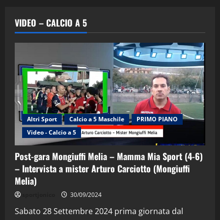
VIDEO – CALCIO A 5
Altri Sport
Calcio a 5 Maschile
PRIMO PIANO
Video - Calcio a 5
Post-gara Mongiuffi Melia – Mamma Mia Sport (4-6)
– Intervista a mister Arturo Carciotto (Mongiuffi
Melia)
"SportEmpire" in Podcast
Sport News
sportjonico
30/09/2024
“SportEmpire” in Podcast: 29^ Puntata
(Martedi 28 Aprile 2026)
Sabato 28 Settembre 2024 prima giornata dal