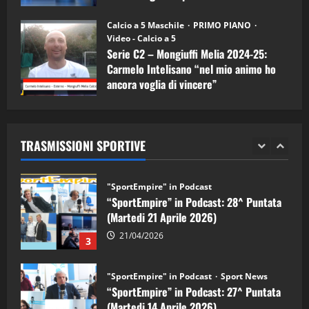
"SportEmpire" in Podcast
11/09/2024
“SportEmpire” in Podcast: 30^ Puntata
Calcio a 5 Maschile
PRIMO PIANO
(Martedi 05 Maggio 2026)
Video - Calcio a 5
Serie C2 – Mongiuffi Melia 2024-25:
08/05/2026
1
Carmelo Intelisano “nel mio animo ho
ancora voglia di vincere”
"SportEmpire" in Podcast
Sport News
05/09/2024
“SportEmpire” in Podcast: 29^ Puntata
(Martedi 28 Aprile 2026)
TRASMISSIONI SPORTIVE
28/04/2026
2
"SportEmpire" in Podcast
“SportEmpire” in Podcast: 28^ Puntata
(Martedi 21 Aprile 2026)
21/04/2026
3
"SportEmpire" in Podcast
Sport News
“SportEmpire” in Podcast: 27^ Puntata
(Martedi 14 Aprile 2026)