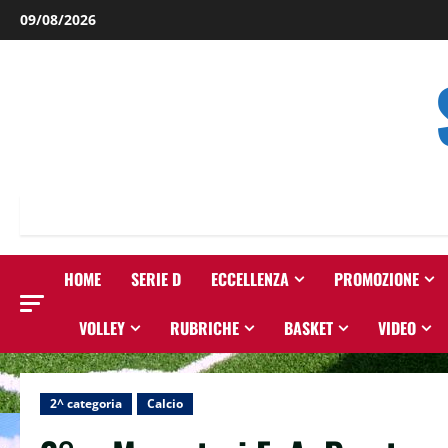
Salta
09/08/2026
al
contenuto
HOME
SERIE D
ECCELLENZA
PROMOZIONE
VOLLEY
RUBRICHE
BASKET
VIDEO
2^ categoria
Calcio