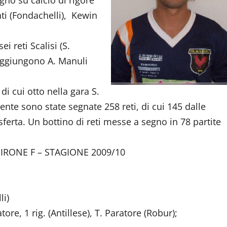
egno su calcio di rigore
ti (Fondachelli), Kewin
i reti Scalisi (S.
ggiungono A. Manuli
di cui otto nella gara S.
nte sono state segnate 258 reti, di cui 145 dalle
ferta. Un bottino di reti messe a segno in 78 partite
RONE F – STAGIONE 2009/10
i)
tore, 1 rig. (Antillese), T. Paratore (Robur);