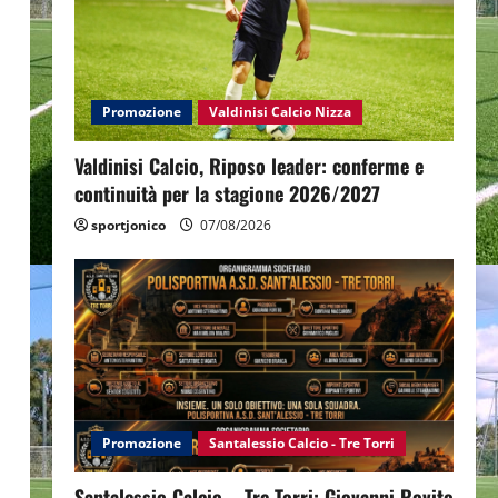
Promozione
Valdinisi Calcio Nizza
Valdinisi Calcio, Riposo leader: conferme e
continuità per la stagione 2026/2027
sportjonico
07/08/2026
Promozione
Santalessio Calcio - Tre Torri
Santalessio Calcio – Tre Torri: Giovanni Rovito