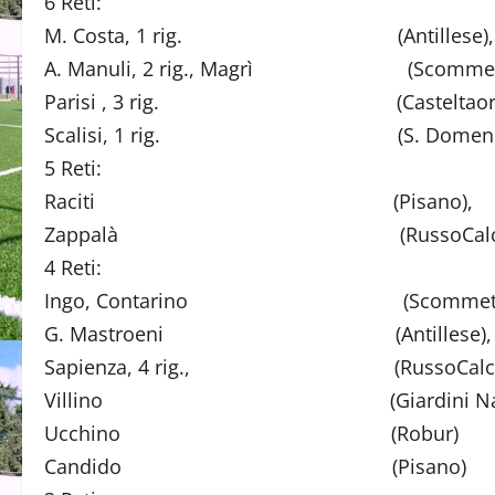
6 Reti:
M. Costa, 1 rig. (Antillese),
A. Manuli, 2 rig., Magrì (Scommett
Parisi , 3 rig. (Casteltaormi
Scalisi, 1 rig. (S. Domenica V
5 Reti:
Raciti (Pisano),
Zappalà (RussoCalci
4 Reti:
Ingo, Contarino (Scommette
G. Mastroeni (Antillese),
Sapienza, 4 rig., (RussoCalcio
Villino (Giardini Naxo
Ucchino (Robur)
Candido (Pisano)