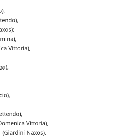
,
ndo),
s);
na),
ttoria),
),
io),
endo),
Vittoria),
Giardini Naxos),