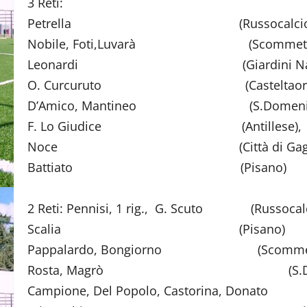
3 Reti:
Petrella (Russocalcio)
Nobile, Foti,Luvarà (Scommette
Leonardi (Giardini Naxo
O. Curcuruto (Casteltaormi
D’Amico, Mantineo (S.Domenica Vi
F. Lo Giudice (Antillese),
Noce (Città di Gaggi
Battiato (Pisano)
2 Reti: Pennisi, 1 rig., G. Scuto (Russocalc
Scalia (Pisano)
Pappalardo, Bongiorno (Scommett
Rosta, Magrò (S.Domenica 
Campione, Del Popolo, Castorina, Donato (