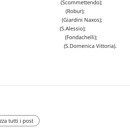
, (Scommettendo);
Smiroldo, (Robur);
la (Giardini Naxos);
S.Alessio);
 Campo (Fondachelli);
si (S.Domenica Vittoria).
zza tutti i post