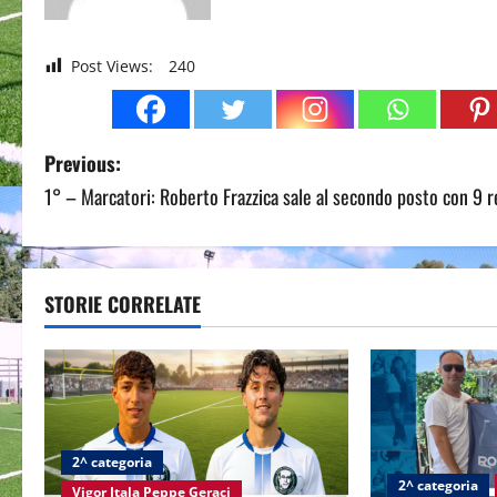
Post Views:
240
P
Previous:
1° – Marcatori: Roberto Frazzica sale al secondo posto con 9 re
o
s
t
STORIE CORRELATE
n
a
v
2^ categoria
i
2^ categoria
Vigor Itala Peppe Geraci