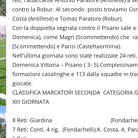
reti, l’attaccante Antonio Paratore (Antillese) a s
contro la Robur. Al secondo posto troviamo Con
Costa (Antillese) e Tomas Paratore (Robur).
Con la doppietta segnata contro il Pisano sale a se
Domenica), come Magrì (Scommettendo) che ra
(Scommettendo) e Parisi (Casteltaormina).
Nell’ultima giornata sono state realizzate 24 reti, 
Domenica Vittoria – Pisano ( 3- 5).Complessivame
formazioni casalinghe e 113 dalla squadre in tras
giocate.
CLASSIFICA MARCATORI SECONDA CATEGORIA GI
XIII GIORNATA
8 Reti: Giardina (Fondachell
7 Reti: Conti, 4 rig. (Fondachelli),K. Costa, A. Para