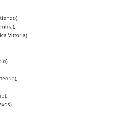
endo),
na);
ittoria)
o)
ndo),
),
s),