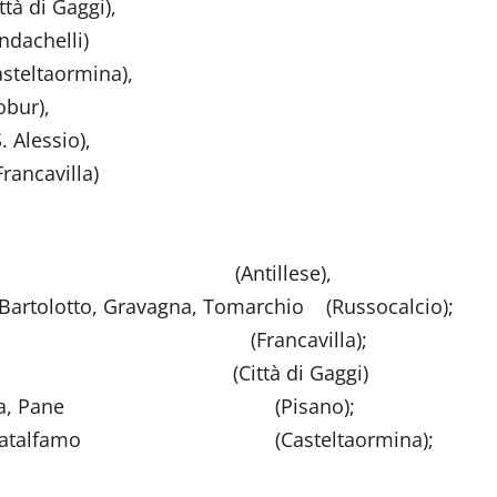
aggi),
lli)
rmina),
ur),
ssio),
ncavilla)
i (Antillese),
i, Bartolotto, Gravagna, Tomarchio (Russocalcio);
. Vaccaro (Francavilla);
ittà di Gaggi)
acca, Di Prima, Pane (Pisano);
olo, Vella, Catalfamo (Casteltaormina);