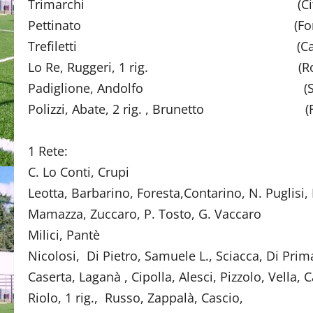
Trimarchi (Città di G
Pettinato (Fondache
Trefiletti (Casteltao
Lo Re, Ruggeri, 1 rig. (Rob
Padiglione, Andolfo (S. Ale
Polizzi, Abate, 2 rig. , Brunetto (Fra
1 Rete:
C. Lo Conti, Crup
Leotta, Barbarino, Foresta,Contarino, N. Puglis
Mamazza, Zuccaro, P. Tosto, G
Milici, Pantè (C
Nicolosi, Di Pietro, Samuele L., Sci
Caserta, Laganà , Cipolla, Alesci, Pizz
Riolo, 1 rig., Russo, Zappalà, Cascio,