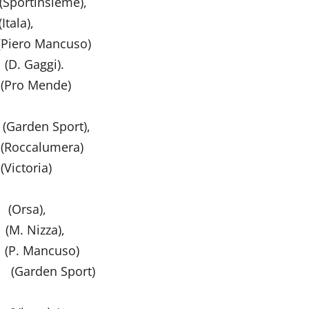
ieme),
),
ncuso)
aggi).
Mende)
 Sport),
lumera)
ria)
a),
zza),
cuso)
en Sport)