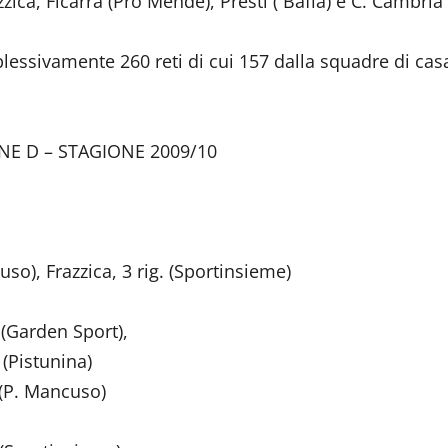
zzica, Ficarra (Pro Mende), Presti ( Bafia) e C. Cambria
lessivamente 260 reti di cui 157 dalla squadre di cas
NE D – STAGIONE 2009/10
uso), Frazzica, 3 rig. (Sportinsieme)
 Sport),
nina)
ncuso)