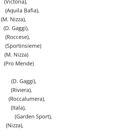
ia),
 Bafia),
za),
gi),
se),
insieme)
zza)
nde)
(D. Gaggi),
iviera),
alumera),
Itala),
(Garden Sport),
a),