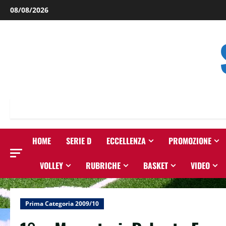
Salta
08/08/2026
al
contenuto
HOME
SERIE D
ECCELLENZA
PROMOZIONE
VOLLEY
RUBRICHE
BASKET
VIDEO
Prima Categoria 2009/10