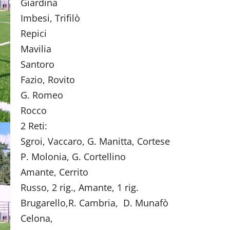
Giardina (Victor
Imbesi, Trifilò (Aquila
Repici (M. Niz
Mavilia (D. Gag
Santoro (Rocce
Fazio, Rovito (Sport
G. Romeo (M. Ni
Rocco (Pro Me
2 Reti:
Sgroi, Vaccaro, G. Manitta, Cortese 
P. Molonia, G. Cortellino (R
Amante, Cerrito (Rocc
Russo, 2 rig., Amante, 1 rig. (
Brugarello,R. Cambria, D. Munafò 
Celona, (Nizz