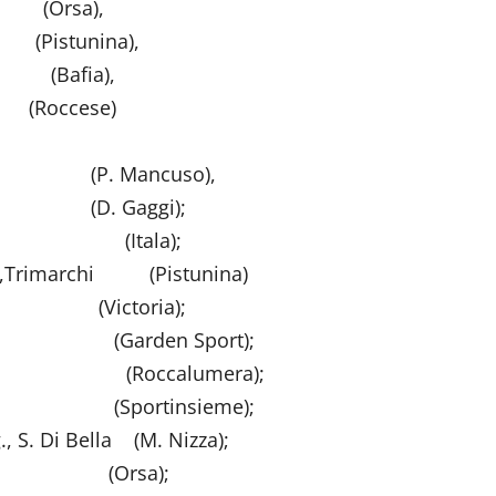
rsa),
tunina),
e (Bafia),
cese)
(P. Mancuso),
. Gaggi);
asello (Itala);
lliti,Trimarchi (Pistunina)
 (Victoria);
letta (Garden Sport);
nte, Foti (Roccalumera);
Biella (Sportinsieme);
., S. Di Bella (M. Nizza);
ia (Orsa);