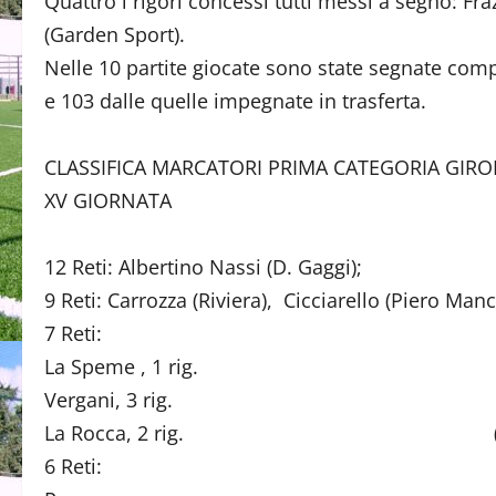
Quattro i rigori concessi tutti messi a segno: Fra
(Garden Sport).
Nelle 10 partite giocate sono state segnate comp
e 103 dalle quelle impegnate in trasferta.
CLASSIFICA MARCATORI PRIMA CATEGORIA GIRO
XV GIORNATA
12 Reti: Albertino Nassi (D. Gaggi);
9 Reti: Carrozza (Riviera), Cicciarello (Piero Manc
7 Reti:
La Speme , 1 rig. (Garden
Vergani, 3 rig. (Pistu
La Rocca, 2 rig. (P. Ma
6 Reti: