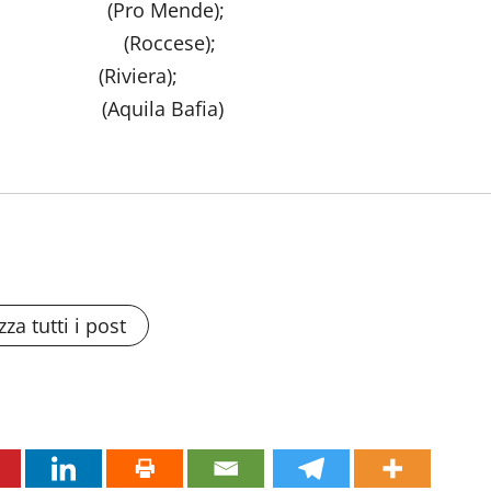
ri (Pro Mende);
librandi (Roccese);
 (Riviera);
g. (Aquila Bafia)
zza tutti i post