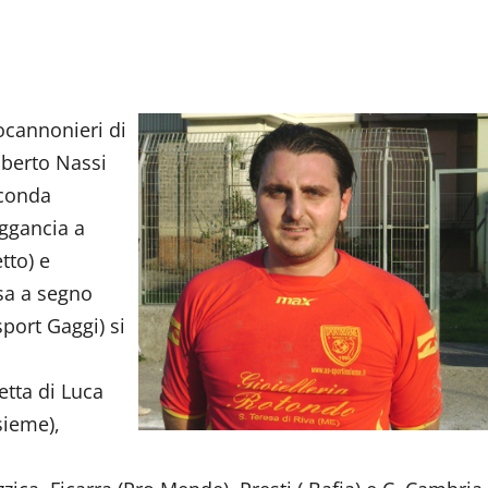
pocannonieri di
lberto Nassi
econda
aggancia a
tto) e
ssa a segno
port Gaggi) si
letta di Luca
sieme),