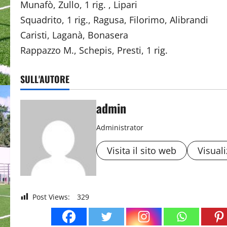
Munafò, Zullo, 1 rig. , Lipa
Squadrito, 1 rig., Ragusa, Filorimo, A
Caristi, Laganà, Bonasera
Rappazzo M., Schepis, Presti, 1 ri
SULL'AUTORE
admin
Administrator
Visita il sito web
Visuali
Post Views:
329