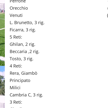
Perrone (Sportins
Orecchio (Itala
Venuti (Piero Ma
L. Brunetto, 3 rig. (D. G
Ficarra, 3 rig. (Pro 
5 Reti:
Ghilan, 2 rig. (Garden
Beccaria ,2 rig. (Rocca
Tosto, 3 rig. (Victo
4 Reti:
Rera, Giambò (Ors
Principato (M. Ni
Milici (P. Man
Cambria C, 3 rig. (Gard
3 Reti: