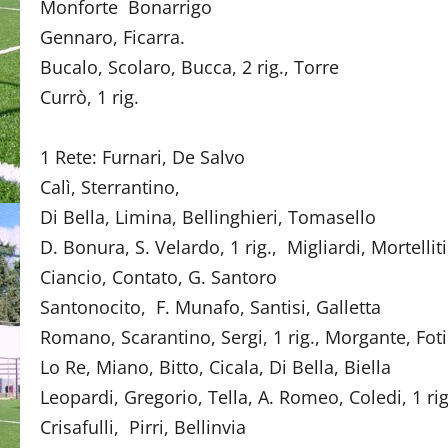
Monforte Bonarrigo (O
Gennaro, Ficarra. (Pis
Bucalo, Scolaro, Bucca, 2 rig., Torr
Currò, 1 rig. (Roc
1 Rete: Furnari, De Salvo 
Calì, Sterrantino, (D
Di Bella, Limina, Bellinghieri, Tom
D. Bonura, S. Velardo, 1 rig., Migliardi, Morte
Ciancio, Contato, G. Santoro
Santonocito, F. Munafo, Santisi, Gal
Romano, Scarantino, Sergi, 1 rig., Morga
Lo Re, Miano, Bitto, Cicala, Di Bella, 
Leopardi, Gregorio, Tella, A. Romeo, Coledi, 1 rig
Crisafulli, Pirri, Bellinv