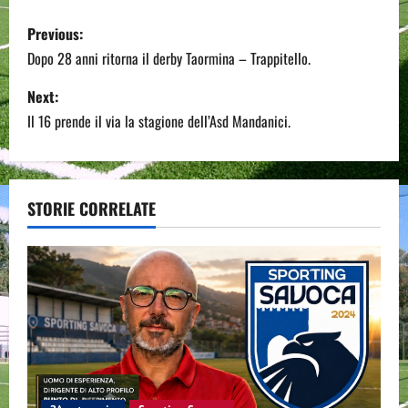
P
Previous:
o
Dopo 28 anni ritorna il derby Taormina – Trappitello.
s
Next:
Il 16 prende il via la stagione dell’Asd Mandanici.
t
n
a
STORIE CORRELATE
v
i
g
a