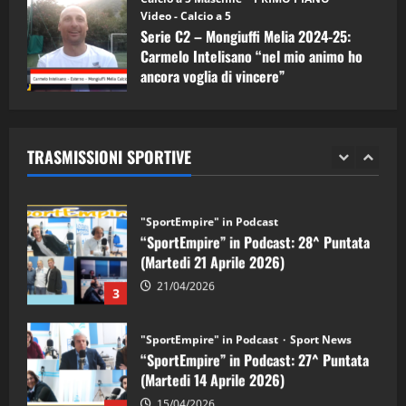
(Martedi 05 Maggio 2026)
Video - Calcio a 5
Serie C2 – Mongiuffi Melia 2024-25:
08/05/2026
1
Carmelo Intelisano “nel mio animo ho
ancora voglia di vincere”
"SportEmpire" in Podcast
Sport News
05/09/2024
“SportEmpire” in Podcast: 29^ Puntata
(Martedi 28 Aprile 2026)
TRASMISSIONI SPORTIVE
28/04/2026
2
"SportEmpire" in Podcast
“SportEmpire” in Podcast: 28^ Puntata
(Martedi 21 Aprile 2026)
21/04/2026
3
"SportEmpire" in Podcast
Sport News
“SportEmpire” in Podcast: 27^ Puntata
(Martedi 14 Aprile 2026)
15/04/2026
4