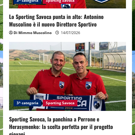
t
3^ categoria
Sporting Savoca
i
Lo Sporting Savoca punta in alto: Antonino
o
Muscolino è il nuovo Direttore Sportivo
Di Mimmo Muscolino
14/07/2026
n
3^ categoria
Sporting Savoca
Sporting Savoca, la panchina a Perrone e
Herasymenko: la scelta perfetta per il progetto
giovani