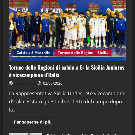
“SportEmpire” in Podcast: 28^ Puntata
(Martedi 21 Aprile 2026)
21/04/2026
3
"SportEmpire" in Podcast
Sport News
“SportEmpire” in Podcast: 27^ Puntata
(Martedi 14 Aprile 2026)
Calcio a 5 Maschile
Torneo delle Regioni - Sicilia
15/04/2026
4
Torneo delle Regioni di calcio a 5: la Sicilia Juniores
è vicecampione d’Italia
"SportEmpire" in Podcast
“SportEmpire” in Podcast: 26^ Puntata
sportjonico
02/05/2026
(Martedi 07 Aprile 2026)
La Rappresentativa Sicilia Under 19 è vicecampione
08/04/2026
5
d'Italia. È stato questo il verdetto del campo dopo
la...
Maggiori
Per saperne di più
informazioni
su
Torneo