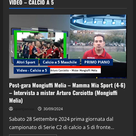
VIDEO – CALCIO A 5
Altri Sport
Calcio a 5 Maschile
PRIMO PIANO
Video - Calcio a 5
Post-gara Mongiuffi Melia – Mamma Mia Sport (4-6)
– Intervista a mister Arturo Carciotto (Mongiuffi
Melia)
"SportEmpire" in Podcast
Sport News
sportjonico
30/09/2024
“SportEmpire” in Podcast: 29^ Puntata
(Martedi 28 Aprile 2026)
Sabato 28 Settembre 2024 prima giornata dal
campionato di Serie C2 di calcio a 5 di fronte...
28/04/2026
2