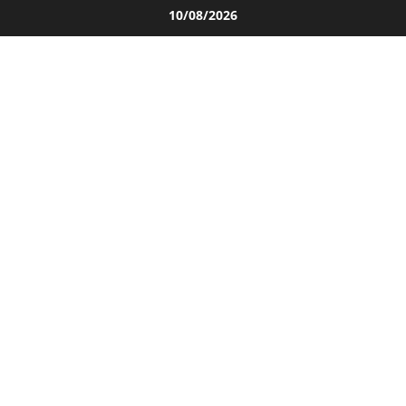
Salta
10/08/2026
al
contenuto