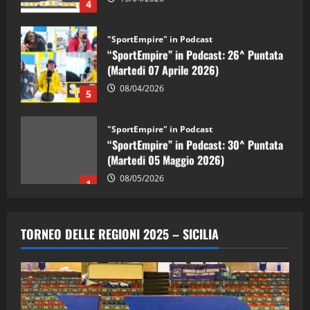
"SportEmpire" in Podcast
“SportEmpire” in Podcast: 26^ Puntata
(Martedi 07 Aprile 2026)
08/04/2026
5
"SportEmpire" in Podcast
“SportEmpire” in Podcast: 30^ Puntata
(Martedi 05 Maggio 2026)
08/05/2026
1
"SportEmpire" in Podcast
Sport News
“SportEmpire” in Podcast: 29^ Puntata
TORNEO DELLE REGIONI 2025 – SICILIA
(Martedi 28 Aprile 2026)
28/04/2026
2
"SportEmpire" in Podcast