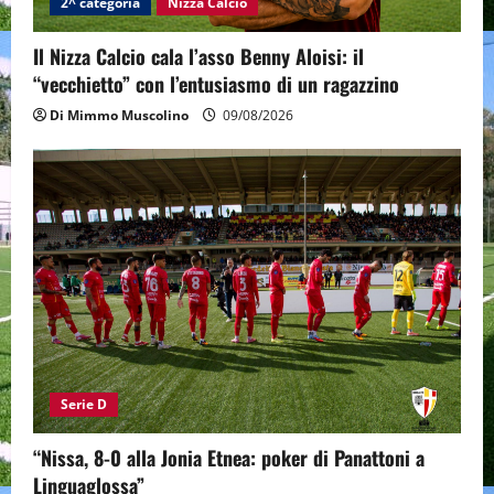
2^ categoria
Nizza Calcio
Il Nizza Calcio cala l’asso Benny Aloisi: il
“vecchietto” con l’entusiasmo di un ragazzino
Di Mimmo Muscolino
09/08/2026
Serie D
“Nissa, 8-0 alla Jonia Etnea: poker di Panattoni a
Linguaglossa”