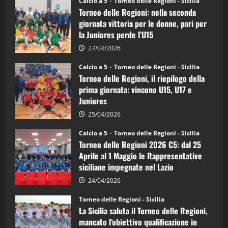
Calcio a 5
Torneo delle Regioni - Sicilia
delle
Torneo delle Regioni: nella seconda
Regioni
di
giornata vittoria per le donne, pari per
calcio
la Juniores perde l’U15
a
5:
la
27/04/2026
Sicilia
Juniores
Calcio a 5
Torneo delle Regioni - Sicilia
è
Torneo delle Regioni, il riepilogo della
vicecampione
d’Italia
prima giornata: vincono U15, U17 e
Juniores
25/04/2026
Calcio a 5
Torneo delle Regioni - Sicilia
Torneo delle Regioni 2026 C5: dal 25
Aprile al 1 Maggio le Rappresentative
siciliane impegnate nel Lazio
24/04/2026
Torneo delle Regioni - Sicilia
La Sicilia saluta il Torneo delle Regioni,
mancato l’obiettivo qualificazione in