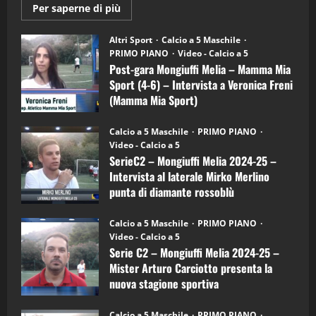
Maggiori
Per saperne di più
informazioni
"SportEmpire" in Podcast
su
“SportEmpire” in Podcast: 28^ Puntata
Post-
Altri Sport
Calcio a 5 Maschile
gara
(Martedi 21 Aprile 2026)
PRIMO PIANO
Video - Calcio a 5
Mongiuffi
Melia
Post-gara Mongiuffi Melia – Mamma Mia
21/04/2026
–
3
Sport (4-6) – Intervista a Veronica Freni
Mamma
Mia
(Mamma Mia Sport)
Sport
"SportEmpire" in Podcast
Sport News
(4-
30/09/2024
6)
“SportEmpire” in Podcast: 27^ Puntata
Calcio a 5 Maschile
PRIMO PIANO
–
(Martedi 14 Aprile 2026)
Video - Calcio a 5
Intervista
a
SerieC2 – Mongiuffi Melia 2024-25 –
15/04/2026
mister
4
Intervista al laterale Mirko Merlino
Arturo
Carciotto
punta di diamante rossoblù
(Mongiuffi
Melia)
"SportEmpire" in Podcast
26/09/2024
“SportEmpire” in Podcast: 26^ Puntata
Calcio a 5 Maschile
PRIMO PIANO
(Martedi 07 Aprile 2026)
Video - Calcio a 5
Serie C2 – Mongiuffi Melia 2024-25 –
08/04/2026
5
Mister Arturo Carciotto presenta la
nuova stagione sportiva
"SportEmpire" in Podcast
11/09/2024
“SportEmpire” in Podcast: 30^ Puntata
Calcio a 5 Maschile
PRIMO PIANO