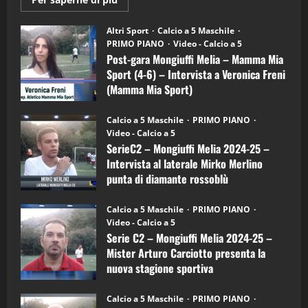
informazioni
"SportEmpire" in Podcast
su
“SportEmpire” in Podcast: 28^ Puntata
Post-
Altri Sport
Calcio a 5 Maschile
gara
(Martedi 21 Aprile 2026)
PRIMO PIANO
Video - Calcio a 5
Mongiuffi
Melia
Post-gara Mongiuffi Melia – Mamma Mia
21/04/2026
–
3
Sport (4-6) – Intervista a Veronica Freni
Mamma
Mia
(Mamma Mia Sport)
Sport
"SportEmpire" in Podcast
Sport News
(4-
30/09/2024
6)
“SportEmpire” in Podcast: 27^ Puntata
Calcio a 5 Maschile
PRIMO PIANO
–
(Martedi 14 Aprile 2026)
Video - Calcio a 5
Intervista
a
SerieC2 – Mongiuffi Melia 2024-25 –
15/04/2026
mister
4
Intervista al laterale Mirko Merlino
Arturo
Carciotto
punta di diamante rossoblù
(Mongiuffi
Melia)
"SportEmpire" in Podcast
26/09/2024
“SportEmpire” in Podcast: 26^ Puntata
Calcio a 5 Maschile
PRIMO PIANO
(Martedi 07 Aprile 2026)
Video - Calcio a 5
Serie C2 – Mongiuffi Melia 2024-25 –
08/04/2026
5
Mister Arturo Carciotto presenta la
nuova stagione sportiva
"SportEmpire" in Podcast
11/09/2024
“SportEmpire” in Podcast: 30^ Puntata
Calcio a 5 Maschile
PRIMO PIANO