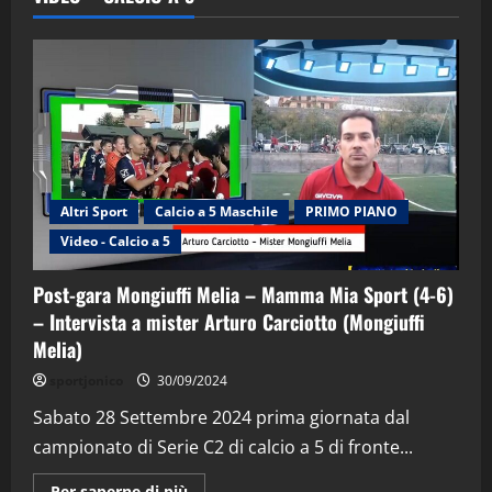
Altri Sport
Calcio a 5 Maschile
PRIMO PIANO
Video - Calcio a 5
Post-gara Mongiuffi Melia – Mamma Mia Sport (4-6)
– Intervista a mister Arturo Carciotto (Mongiuffi
Melia)
"SportEmpire" in Podcast
Sport News
sportjonico
30/09/2024
“SportEmpire” in Podcast: 29^ Puntata
(Martedi 28 Aprile 2026)
Sabato 28 Settembre 2024 prima giornata dal
campionato di Serie C2 di calcio a 5 di fronte...
28/04/2026
2
Maggiori
Per saperne di più