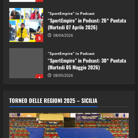
"SportEmpire" in Podcast
“SportEmpire” in Podcast: 26^ Puntata
(Martedi 07 Aprile 2026)
08/04/2026
5
"SportEmpire" in Podcast
“SportEmpire” in Podcast: 30^ Puntata
(Martedi 05 Maggio 2026)
08/05/2026
1
"SportEmpire" in Podcast
Sport News
“SportEmpire” in Podcast: 29^ Puntata
TORNEO DELLE REGIONI 2025 – SICILIA
(Martedi 28 Aprile 2026)
28/04/2026
2
"SportEmpire" in Podcast
“SportEmpire” in Podcast: 28^ Puntata