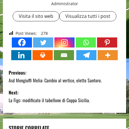
Administrator
Visita il sito web
Visualizza tutti i post
Post Views:
278
P
Previous:
o
Asd Mongiuffi Melia: Cambio al vertice, eletto Santoro.
s
Next:
La Figc: modificato il tabellone di Coppa Sicilia.
t
n
STORIE CORRELATE