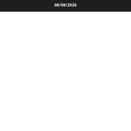
Salta
08/08/2026
al
contenuto