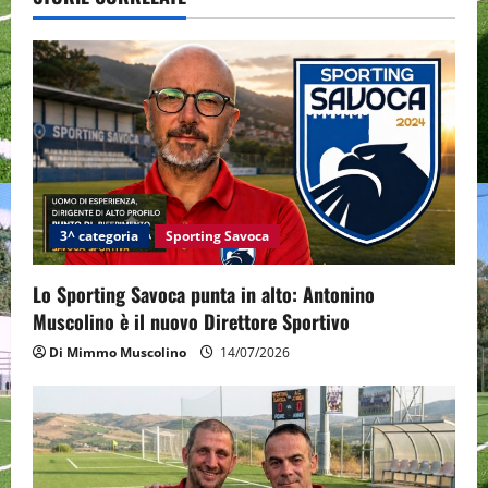
a
v
i
g
a
t
3^ categoria
Sporting Savoca
i
Lo Sporting Savoca punta in alto: Antonino
o
Muscolino è il nuovo Direttore Sportivo
Di Mimmo Muscolino
14/07/2026
n