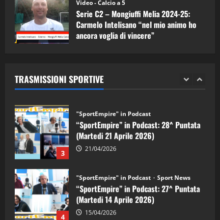
(Martedi 05 Maggio 2026)
Video - Calcio a 5
Serie C2 – Mongiuffi Melia 2024-25:
08/05/2026
1
Carmelo Intelisano “nel mio animo ho
ancora voglia di vincere”
"SportEmpire" in Podcast
Sport News
05/09/2024
“SportEmpire” in Podcast: 29^ Puntata
(Martedi 28 Aprile 2026)
TRASMISSIONI SPORTIVE
28/04/2026
2
"SportEmpire" in Podcast
“SportEmpire” in Podcast: 28^ Puntata
(Martedi 21 Aprile 2026)
21/04/2026
3
"SportEmpire" in Podcast
Sport News
“SportEmpire” in Podcast: 27^ Puntata
(Martedi 14 Aprile 2026)
15/04/2026
4