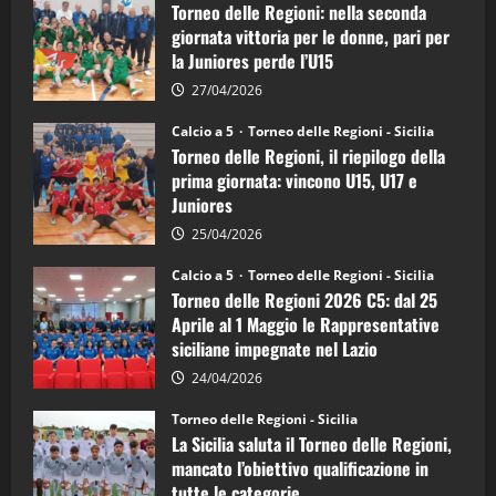
Torneo delle Regioni: nella seconda
Regioni
di
giornata vittoria per le donne, pari per
calcio
la Juniores perde l’U15
a
5:
la
27/04/2026
Sicilia
Juniores
Calcio a 5
Torneo delle Regioni - Sicilia
è
Torneo delle Regioni, il riepilogo della
vicecampione
d’Italia
prima giornata: vincono U15, U17 e
Juniores
25/04/2026
Calcio a 5
Torneo delle Regioni - Sicilia
Torneo delle Regioni 2026 C5: dal 25
Aprile al 1 Maggio le Rappresentative
siciliane impegnate nel Lazio
24/04/2026
Torneo delle Regioni - Sicilia
La Sicilia saluta il Torneo delle Regioni,
mancato l’obiettivo qualificazione in
tutte le categorie