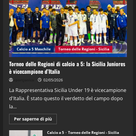
(Martedi 21 Aprile 2026)
21/04/2026
3
"SportEmpire" in Podcast
Sport News
“SportEmpire” in Podcast: 27^ Puntata
(Martedi 14 Aprile 2026)
Calcio a 5 Maschile
Torneo delle Regioni - Sicilia
15/04/2026
4
Torneo delle Regioni di calcio a 5: la Sicilia Juniores
è vicecampione d’Italia
"SportEmpire" in Podcast
“SportEmpire” in Podcast: 26^ Puntata
sportjonico
02/05/2026
(Martedi 07 Aprile 2026)
La Rappresentativa Sicilia Under 19 è vicecampione
08/04/2026
5
d'Italia. È stato questo il verdetto del campo dopo
la...
Maggiori
Per saperne di più
informazioni
su
Torneo
Calcio a 5
Torneo delle Regioni - Sicilia
delle