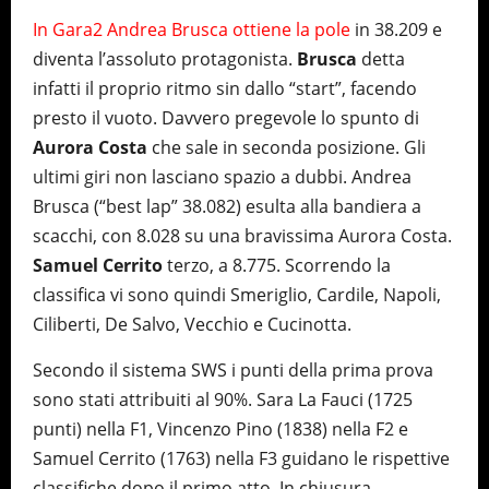
In Gara2 Andrea Brusca ottiene la pole
in 38.209 e
diventa l’assoluto protagonista.
Brusca
detta
infatti il proprio ritmo sin dallo “start”, facendo
presto il vuoto. Davvero pregevole lo spunto di
Aurora Costa
che sale in seconda posizione. Gli
ultimi giri non lasciano spazio a dubbi. Andrea
Brusca (“best lap” 38.082) esulta alla bandiera a
scacchi, con 8.028 su una bravissima Aurora Costa.
Samuel Cerrito
terzo, a 8.775. Scorrendo la
classifica vi sono quindi Smeriglio, Cardile, Napoli,
Ciliberti, De Salvo, Vecchio e Cucinotta.
Secondo il sistema SWS i punti della prima prova
sono stati attribuiti al 90%. Sara La Fauci (1725
punti) nella F1, Vincenzo Pino (1838) nella F2 e
Samuel Cerrito (1763) nella F3 guidano le rispettive
classifiche dopo il primo atto. In chiusura