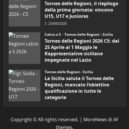
vicecampione
Torneo delle Regioni, il riepilogo
d’Italia
della prima giornata: vincono
U15, U17 e Juniores
25/04/2026
Calcio a 5
Torneo delle Regioni - Sicilia
Torneo delle Regioni 2026 C5: dal
25 Aprile al 1 Maggio le
Rappresentative siciliane
impegnate nel Lazio
24/04/2026
Torneo delle Regioni - Sicilia
La Sicilia saluta il Torneo delle
Regioni, mancato l’obiettivo
qualificazione in tutte le
categorie
31/03/2026
Copyright © All rights reserved.
|
MoreNews
di AF
themes.