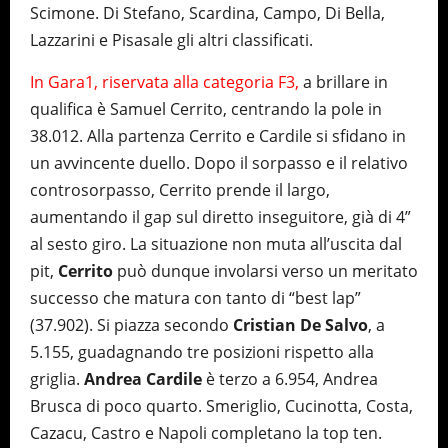
Scimone. Di Stefano, Scardina, Campo, Di Bella,
Lazzarini e Pisasale gli altri classificati.
In Gara1, riservata alla categoria F3,
a brillare in
qualifica è Samuel Cerrito, centrando la pole in
38.012. Alla partenza Cerrito e Cardile si sfidano in
un avvincente duello. Dopo il sorpasso e il relativo
controsorpasso, Cerrito prende il largo,
aumentando il gap sul diretto inseguitore, già di 4”
al sesto giro. La situazione non muta all’uscita dal
pit,
Cerrito
può dunque involarsi verso un meritato
successo che matura con tanto di “best lap”
(37.902). Si piazza secondo
Cristian De Salvo
, a
5.155, guadagnando tre posizioni rispetto alla
griglia.
Andrea Cardile
è terzo a 6.954, Andrea
Brusca di poco quarto. Smeriglio, Cucinotta, Costa,
Cazacu, Castro e Napoli completano la top ten.