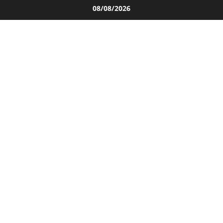
Salta
08/08/2026
al
contenuto