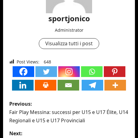
sportjonico
Administrator
Visualizza tutti i post
Post Views:
648
P
Previous:
o
Fair Play Messina: successi per U15 e U17 Élite, U14
Regionali e U15 e U17 Provinciali
s
Next: