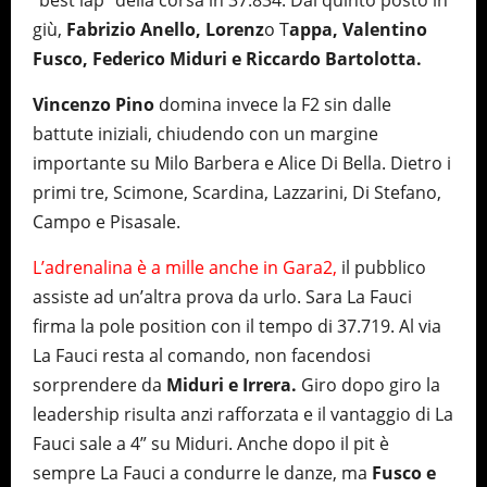
“best lap” della corsa in 37.834. Dal quinto posto in
giù,
Fabrizio Anello, Lorenz
o T
appa, Valentino
Fusco, Federico Miduri e Riccardo Bartolotta.
Vincenzo Pino
domina invece la F2 sin dalle
battute iniziali, chiudendo con un margine
importante su Milo Barbera e Alice Di Bella. Dietro i
primi tre, Scimone, Scardina, Lazzarini, Di Stefano,
Campo e Pisasale.
L’adrenalina è a mille anche in Gara2,
il pubblico
assiste ad un’altra prova da urlo. Sara La Fauci
firma la pole position con il tempo di 37.719. Al via
La Fauci resta al comando, non facendosi
sorprendere da
Miduri e Irrera.
Giro dopo giro la
leadership risulta anzi rafforzata e il vantaggio di La
Fauci sale a 4” su Miduri. Anche dopo il pit è
sempre La Fauci a condurre le danze, ma
Fusco e