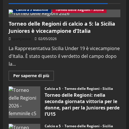
Calcio a 5 Maschile
Torneo delle Regioni - Sicilia
Torneo delle Regioni di calcio a 5: la Sicilia
Juniores è vicecampione d’Italia
sportjonico
02/05/2026
La Rappresentativa Sicilia Under 19 è vicecampione
d'Italia. È stato questo il verdetto del campo dopo
la...
Maggiori
Per saperne di più
informazioni
su
Torneo
Calcio a 5
Torneo delle Regioni - Sicilia
delle
Torneo delle Regioni: nella
Regioni
di
seconda giornata vittoria per le
calcio
donne, pari per la Juniores perde
a
5:
l’U15
la
Sicilia
27/04/2026
Juniores
Calcio a 5
Torneo delle Regioni - Sicilia
è