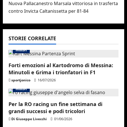
t
Nuova Pallacanestro Marsala vittoriosa in trasferta
n
contro Invicta Caltanissetta per 81-84
a
v
STORIE CORRELATE
i
motori
g
Forti emozioni al Kartodromo di Messina:
a
Minutoli e Grima i trionfatori in F1
sportjonico
16/07/2026
t
motori
i
Per la RO racing un fine settimana di
o
grandi successi e podi tricolori
n
Di Giuseppe Livecchi
01/06/2026