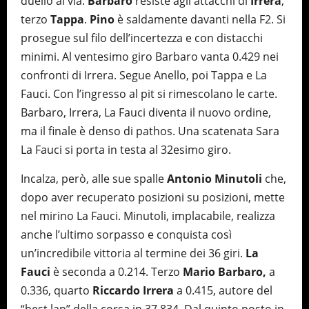
duello al via.
Barbaro
resiste agli attacchi di
Irrera
,
terzo
Tappa
.
Pino
è saldamente davanti nella F2. Si
prosegue sul filo dell’incertezza e con distacchi
minimi. Al ventesimo giro Barbaro vanta 0.429 nei
confronti di Irrera. Segue Anello, poi Tappa e La
Fauci. Con l’ingresso al pit si rimescolano le carte.
Barbaro, Irrera, La Fauci diventa il nuovo ordine,
ma il finale è denso di pathos. Una scatenata Sara
La Fauci si porta in testa al 32esimo giro.
Incalza, però, alle sue spalle
Antonio Minutoli
che,
dopo aver recuperato posizioni su posizioni, mette
nel mirino La Fauci. Minutoli, implacabile, realizza
anche l’ultimo sorpasso e conquista così
un’incredibile vittoria al termine dei 36 giri.
La
Fauci
è seconda a 0.214. Terzo
Mario Barbaro,
a
0.336, quarto
Riccardo Irrera
a 0.415, autore del