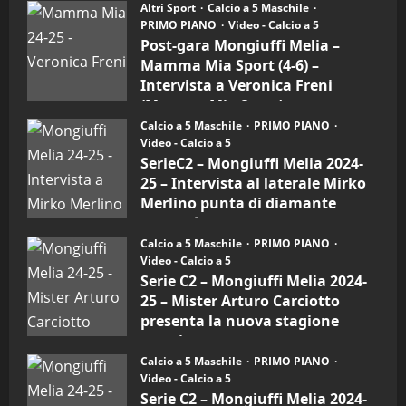
Post-
Altri Sport
Calcio a 5 Maschile
gara
PRIMO PIANO
Video - Calcio a 5
Mongiuffi
Melia
Post-gara Mongiuffi Melia –
–
Mamma Mia Sport (4-6) –
Mamma
Mia
Intervista a Veronica Freni
Sport
(Mamma Mia Sport)
(4-
6)
Calcio a 5 Maschile
PRIMO PIANO
30/09/2024
–
Video - Calcio a 5
Intervista
a
SerieC2 – Mongiuffi Melia 2024-
mister
25 – Intervista al laterale Mirko
Arturo
Carciotto
Merlino punta di diamante
(Mongiuffi
Melia)
rossoblù
Calcio a 5 Maschile
PRIMO PIANO
26/09/2024
Video - Calcio a 5
Serie C2 – Mongiuffi Melia 2024-
25 – Mister Arturo Carciotto
presenta la nuova stagione
sportiva
Calcio a 5 Maschile
PRIMO PIANO
11/09/2024
Video - Calcio a 5
Serie C2 – Mongiuffi Melia 2024-