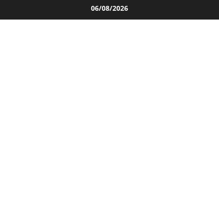
Salta
06/08/2026
al
contenuto