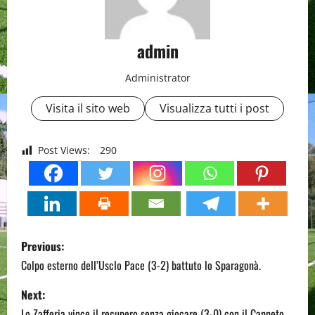
admin
Administrator
Visita il sito web
Visualizza tutti i post
Post Views:
290
P
Previous:
o
Colpo esterno dell’Usclo Pace (3-2) battuto lo Sparagonà.
s
Next:
Lo Zafferia vince il recupero senza giocare (3-0) con il Canneto.