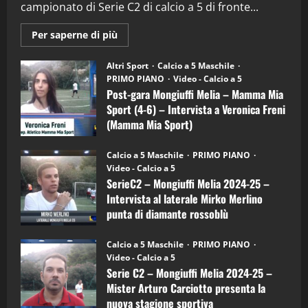
campionato di Serie C2 di calcio a 5 di fronte...
28/04/2026
2
Maggiori
Per saperne di più
informazioni
"SportEmpire" in Podcast
su
“SportEmpire” in Podcast: 28^ Puntata
Post-
Altri Sport
Calcio a 5 Maschile
gara
(Martedi 21 Aprile 2026)
PRIMO PIANO
Video - Calcio a 5
Mongiuffi
Melia
Post-gara Mongiuffi Melia – Mamma Mia
21/04/2026
–
3
Sport (4-6) – Intervista a Veronica Freni
Mamma
Mia
(Mamma Mia Sport)
Sport
"SportEmpire" in Podcast
Sport News
(4-
30/09/2024
6)
“SportEmpire” in Podcast: 27^ Puntata
Calcio a 5 Maschile
PRIMO PIANO
–
(Martedi 14 Aprile 2026)
Video - Calcio a 5
Intervista
a
SerieC2 – Mongiuffi Melia 2024-25 –
15/04/2026
mister
4
Intervista al laterale Mirko Merlino
Arturo
Carciotto
punta di diamante rossoblù
(Mongiuffi
Melia)
"SportEmpire" in Podcast
26/09/2024
“SportEmpire” in Podcast: 26^ Puntata
Calcio a 5 Maschile
PRIMO PIANO
(Martedi 07 Aprile 2026)
Video - Calcio a 5
Serie C2 – Mongiuffi Melia 2024-25 –
08/04/2026
5
Mister Arturo Carciotto presenta la
nuova stagione sportiva