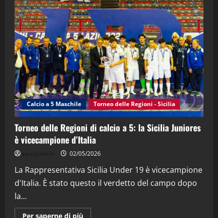
"SportEmpire" in Podcast
“SportEmpire” in Podcast: 28^ Puntata
(Martedi 21 Aprile 2026)
21/04/2026
3
"SportEmpire" in Podcast
Sport News
“SportEmpire” in Podcast: 27^ Puntata
(Martedi 14 Aprile 2026)
Calcio a 5 Maschile
Torneo delle Regioni - Sicilia
15/04/2026
4
Torneo delle Regioni di calcio a 5: la Sicilia Juniores
è vicecampione d’Italia
"SportEmpire" in Podcast
“SportEmpire” in Podcast: 26^ Puntata
sportjonico
02/05/2026
(Martedi 07 Aprile 2026)
La Rappresentativa Sicilia Under 19 è vicecampione
08/04/2026
5
d'Italia. È stato questo il verdetto del campo dopo
la...
Maggiori
Per saperne di più