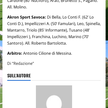
Carbone (80’ Nuciforo), Arati, Brunetto S., Pagano.
All. Molino.
Akron Sport Savoca:
Di Bella, Lo Conti F. (62’ Lo
Conti D.), Impellizzeri A. (50’ Famulari), Leo, Spinella,
Mantarro, Triolo (85’ Informante), Tusano (48’
Impellizzeri ), Franchina, Luchino, Marino (70’
Santoro). All. Roberto Bartolotta.
Arbitro:
Antonio Cilione di Messina.
Di “Redazione”
SULL'AUTORE