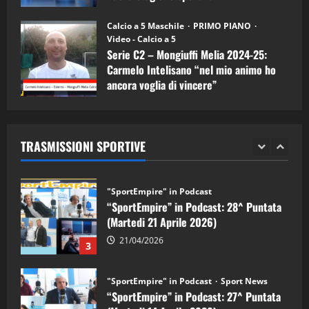
"SportEmpire" in Podcast
11/09/2024
“SportEmpire” in Podcast: 30^ Puntata
Calcio a 5 Maschile
PRIMO PIANO
(Martedi 05 Maggio 2026)
Video - Calcio a 5
Serie C2 – Mongiuffi Melia 2024-25:
08/05/2026
1
Carmelo Intelisano “nel mio animo ho
ancora voglia di vincere”
"SportEmpire" in Podcast
Sport News
05/09/2024
“SportEmpire” in Podcast: 29^ Puntata
(Martedi 28 Aprile 2026)
TRASMISSIONI SPORTIVE
28/04/2026
2
"SportEmpire" in Podcast
“SportEmpire” in Podcast: 28^ Puntata
(Martedi 21 Aprile 2026)
21/04/2026
3
"SportEmpire" in Podcast
Sport News
“SportEmpire” in Podcast: 27^ Puntata
(Martedi 14 Aprile 2026)