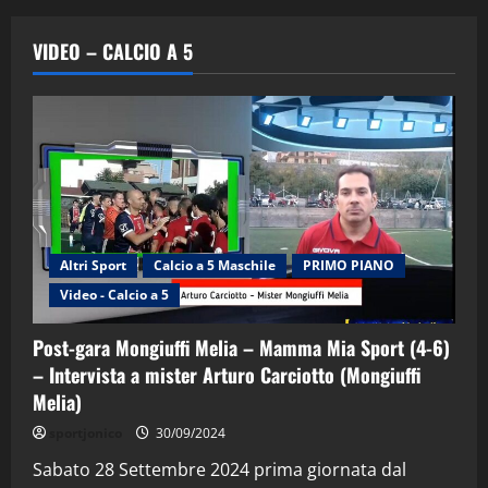
VIDEO – CALCIO A 5
Altri Sport
Calcio a 5 Maschile
PRIMO PIANO
Video - Calcio a 5
Post-gara Mongiuffi Melia – Mamma Mia Sport (4-6)
– Intervista a mister Arturo Carciotto (Mongiuffi
Melia)
"SportEmpire" in Podcast
Sport News
sportjonico
30/09/2024
“SportEmpire” in Podcast: 29^ Puntata
(Martedi 28 Aprile 2026)
Sabato 28 Settembre 2024 prima giornata dal