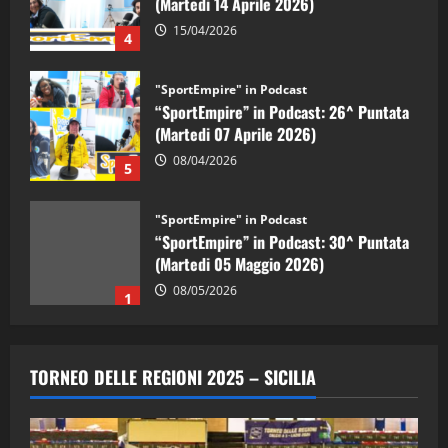
15/04/2026
4
"SportEmpire" in Podcast
“SportEmpire” in Podcast: 26^ Puntata
(Martedi 07 Aprile 2026)
08/04/2026
5
"SportEmpire" in Podcast
“SportEmpire” in Podcast: 30^ Puntata
(Martedi 05 Maggio 2026)
08/05/2026
1
"SportEmpire" in Podcast
Sport News
“SportEmpire” in Podcast: 29^ Puntata
TORNEO DELLE REGIONI 2025 – SICILIA
(Martedi 28 Aprile 2026)
28/04/2026
2