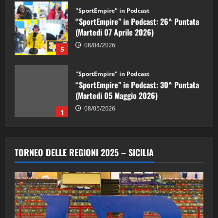
"SportEmpire" in Podcast
“SportEmpire” in Podcast: 26^ Puntata
(Martedi 07 Aprile 2026)
08/04/2026
5
"SportEmpire" in Podcast
“SportEmpire” in Podcast: 30^ Puntata
(Martedi 05 Maggio 2026)
08/05/2026
1
"SportEmpire" in Podcast
Sport News
“SportEmpire” in Podcast: 29^ Puntata
TORNEO DELLE REGIONI 2025 – SICILIA
(Martedi 28 Aprile 2026)
28/04/2026
2
"SportEmpire" in Podcast
“SportEmpire” in Podcast: 28^ Puntata