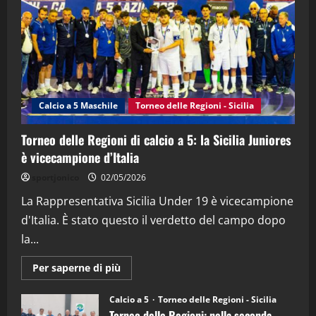
(Martedi 21 Aprile 2026)
21/04/2026
3
"SportEmpire" in Podcast
Sport News
“SportEmpire” in Podcast: 27^ Puntata
(Martedi 14 Aprile 2026)
Calcio a 5 Maschile
Torneo delle Regioni - Sicilia
15/04/2026
4
Torneo delle Regioni di calcio a 5: la Sicilia Juniores
è vicecampione d’Italia
"SportEmpire" in Podcast
“SportEmpire” in Podcast: 26^ Puntata
sportjonico
02/05/2026
(Martedi 07 Aprile 2026)
La Rappresentativa Sicilia Under 19 è vicecampione
08/04/2026
5
d'Italia. È stato questo il verdetto del campo dopo
la...
Maggiori
Per saperne di più
informazioni
su
Torneo
Calcio a 5
Torneo delle Regioni - Sicilia
delle
Torneo delle Regioni: nella seconda