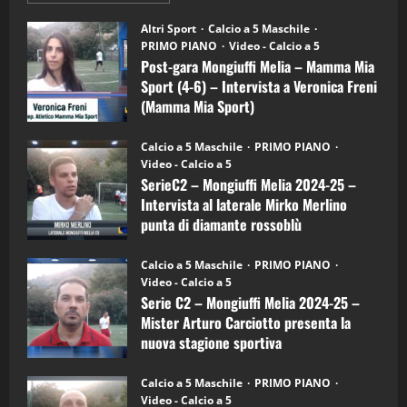
"SportEmpire" in Podcast
su
“SportEmpire” in Podcast: 28^ Puntata
Post-
Altri Sport
Calcio a 5 Maschile
gara
(Martedi 21 Aprile 2026)
PRIMO PIANO
Video - Calcio a 5
Mongiuffi
Melia
Post-gara Mongiuffi Melia – Mamma Mia
21/04/2026
–
3
Sport (4-6) – Intervista a Veronica Freni
Mamma
Mia
(Mamma Mia Sport)
Sport
"SportEmpire" in Podcast
Sport News
(4-
30/09/2024
6)
“SportEmpire” in Podcast: 27^ Puntata
Calcio a 5 Maschile
PRIMO PIANO
–
(Martedi 14 Aprile 2026)
Video - Calcio a 5
Intervista
a
SerieC2 – Mongiuffi Melia 2024-25 –
15/04/2026
mister
4
Intervista al laterale Mirko Merlino
Arturo
Carciotto
punta di diamante rossoblù
(Mongiuffi
Melia)
"SportEmpire" in Podcast
26/09/2024
“SportEmpire” in Podcast: 26^ Puntata
Calcio a 5 Maschile
PRIMO PIANO
(Martedi 07 Aprile 2026)
Video - Calcio a 5
Serie C2 – Mongiuffi Melia 2024-25 –
08/04/2026
5
Mister Arturo Carciotto presenta la
nuova stagione sportiva
"SportEmpire" in Podcast
11/09/2024
“SportEmpire” in Podcast: 30^ Puntata
Calcio a 5 Maschile
PRIMO PIANO
(Martedi 05 Maggio 2026)
Video - Calcio a 5