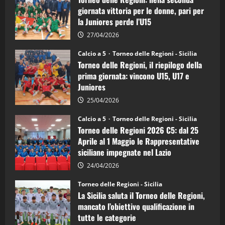
Regioni
di
giornata vittoria per le donne, pari per
calcio
la Juniores perde l’U15
a
5:
la
27/04/2026
Sicilia
Juniores
Calcio a 5
Torneo delle Regioni - Sicilia
è
Torneo delle Regioni, il riepilogo della
vicecampione
d’Italia
prima giornata: vincono U15, U17 e
Juniores
25/04/2026
Calcio a 5
Torneo delle Regioni - Sicilia
Torneo delle Regioni 2026 C5: dal 25
Aprile al 1 Maggio le Rappresentative
siciliane impegnate nel Lazio
24/04/2026
Torneo delle Regioni - Sicilia
La Sicilia saluta il Torneo delle Regioni,
mancato l’obiettivo qualificazione in
tutte le categorie