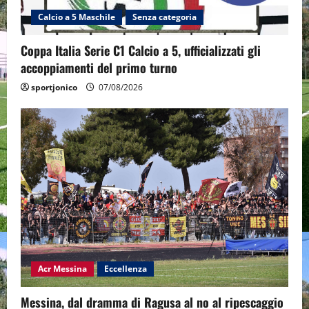
Calcio a 5 Maschile
Senza categoria
Coppa Italia Serie C1 Calcio a 5, ufficializzati gli
accoppiamenti del primo turno
sportjonico
07/08/2026
Acr Messina
Eccellenza
Messina, dal dramma di Ragusa al no al ripescaggio