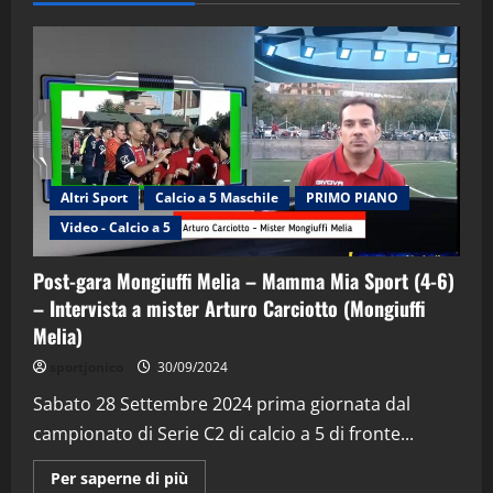
Altri Sport
Calcio a 5 Maschile
PRIMO PIANO
Video - Calcio a 5
Post-gara Mongiuffi Melia – Mamma Mia Sport (4-6)
– Intervista a mister Arturo Carciotto (Mongiuffi
Melia)
"SportEmpire" in Podcast
Sport News
sportjonico
30/09/2024
“SportEmpire” in Podcast: 29^ Puntata
(Martedi 28 Aprile 2026)
Sabato 28 Settembre 2024 prima giornata dal
campionato di Serie C2 di calcio a 5 di fronte...
28/04/2026
2
Maggiori
Per saperne di più
informazioni