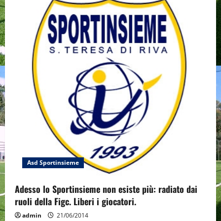
v
i
g
a
t
i
o
n
Asd Sportinsieme
Adesso lo Sportinsieme non esiste più: radiato dai
ruoli della Figc. Liberi i giocatori.
admin
21/06/2014