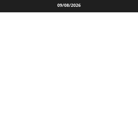
Salta
09/08/2026
al
contenuto