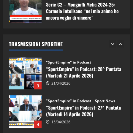
Serie C2 – Mongiuffi Melia 2024-25:
08/05/2026
1
Carmelo Intelisano “nel mio animo ho
ancora voglia di vincere”
"SportEmpire" in Podcast
Sport News
05/09/2024
“SportEmpire” in Podcast: 29^ Puntata
(Martedi 28 Aprile 2026)
TRASMISSIONI SPORTIVE
28/04/2026
2
"SportEmpire" in Podcast
“SportEmpire” in Podcast: 28^ Puntata
(Martedi 21 Aprile 2026)
21/04/2026
3
"SportEmpire" in Podcast
Sport News
“SportEmpire” in Podcast: 27^ Puntata
(Martedi 14 Aprile 2026)
15/04/2026
4