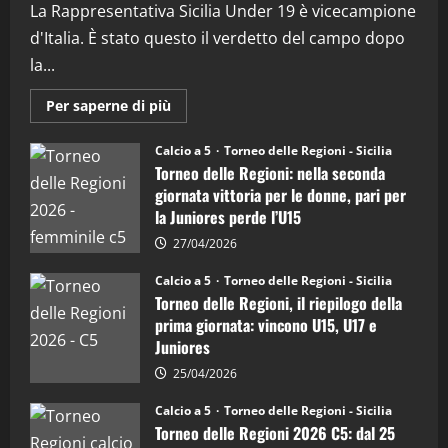
21/04/2026
La Rappresentativa Sicilia Under 19 è vicecampione
3
d'Italia. È stato questo il verdetto del campo dopo
"SportEmpire" in Podcast
Sport News
la...
“SportEmpire” in Podcast: 27^ Puntata
(Martedi 14 Aprile 2026)
Maggiori
Per saperne di più
informazioni
15/04/2026
su
4
Torneo
Calcio a 5
Torneo delle Regioni - Sicilia
delle
Torneo delle Regioni: nella seconda
Regioni
di
"SportEmpire" in Podcast
giornata vittoria per le donne, pari per
calcio
“SportEmpire” in Podcast: 26^ Puntata
la Juniores perde l’U15
a
5:
(Martedi 07 Aprile 2026)
la
27/04/2026
Sicilia
08/04/2026
5
Juniores
Calcio a 5
Torneo delle Regioni - Sicilia
è
Torneo delle Regioni, il riepilogo della
vicecampione
d’Italia
prima giornata: vincono U15, U17 e
Juniores
25/04/2026
Calcio a 5
Torneo delle Regioni - Sicilia
Torneo delle Regioni 2026 C5: dal 25