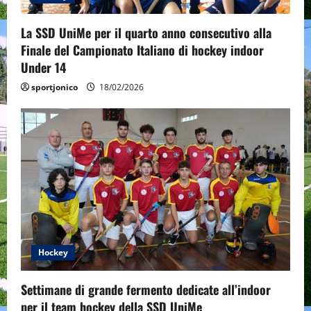
La SSD UniMe per il quarto anno consecutivo alla
Finale del Campionato Italiano di hockey indoor
Under 14
sportjonico
18/02/2026
Hockey
Settimane di grande fermento dedicate all’indoor
per il team hockey della SSD UniMe