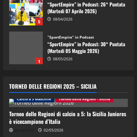
“SportEmpire” in Podcast: 26^ Puntata
(Martedi 07 Aprile 2026)
08/04/2026
5
"SportEmpire" in Podcast
“SportEmpire” in Podcast: 30^ Puntata
(Martedi 05 Maggio 2026)
08/05/2026
1
"SportEmpire" in Podcast
Sport News
“SportEmpire” in Podcast: 29^ Puntata
TORNEO DELLE REGIONI 2025 – SICILIA
(Martedi 28 Aprile 2026)
28/04/2026
Calcio a 5 Maschile
Torneo delle Regioni - Sicilia
2
Torneo delle Regioni di calcio a 5: la Sicilia Juniores
"SportEmpire" in Podcast
è vicecampione d’Italia
“SportEmpire” in Podcast: 28^ Puntata
(Martedi 21 Aprile 2026)
sportjonico
02/05/2026