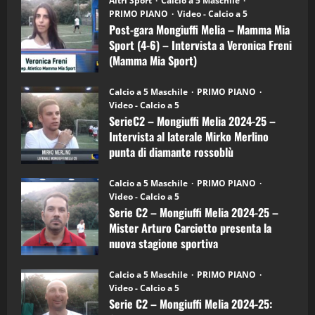
Altri Sport
Calcio a 5 Maschile
gara
(Martedi 21 Aprile 2026)
PRIMO PIANO
Video - Calcio a 5
Mongiuffi
Melia
Post-gara Mongiuffi Melia – Mamma Mia
21/04/2026
–
3
Sport (4-6) – Intervista a Veronica Freni
Mamma
Mia
(Mamma Mia Sport)
Sport
"SportEmpire" in Podcast
Sport News
(4-
30/09/2024
6)
“SportEmpire” in Podcast: 27^ Puntata
Calcio a 5 Maschile
PRIMO PIANO
–
(Martedi 14 Aprile 2026)
Video - Calcio a 5
Intervista
a
SerieC2 – Mongiuffi Melia 2024-25 –
15/04/2026
mister
4
Intervista al laterale Mirko Merlino
Arturo
Carciotto
punta di diamante rossoblù
(Mongiuffi
Melia)
"SportEmpire" in Podcast
26/09/2024
“SportEmpire” in Podcast: 26^ Puntata
Calcio a 5 Maschile
PRIMO PIANO
(Martedi 07 Aprile 2026)
Video - Calcio a 5
Serie C2 – Mongiuffi Melia 2024-25 –
08/04/2026
5
Mister Arturo Carciotto presenta la
nuova stagione sportiva
"SportEmpire" in Podcast
11/09/2024
“SportEmpire” in Podcast: 30^ Puntata
Calcio a 5 Maschile
PRIMO PIANO
(Martedi 05 Maggio 2026)
Video - Calcio a 5
Serie C2 – Mongiuffi Melia 2024-25:
08/05/2026
1