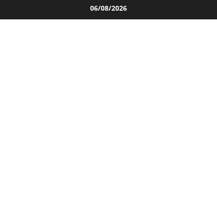
Salta
06/08/2026
al
contenuto