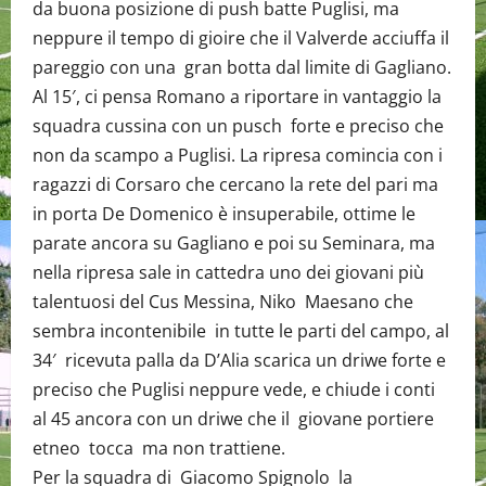
da buona posizione di push batte Puglisi, ma
neppure il tempo di gioire che il Valverde acciuffa il
pareggio con una gran botta dal limite di Gagliano.
Al 15′, ci pensa Romano a riportare in vantaggio la
squadra cussina con un pusch forte e preciso che
non da scampo a Puglisi. La ripresa comincia con i
ragazzi di Corsaro che cercano la rete del pari ma
in porta De Domenico è insuperabile, ottime le
parate ancora su Gagliano e poi su Seminara, ma
nella ripresa sale in cattedra uno dei giovani più
talentuosi del Cus Messina, Niko Maesano che
sembra incontenibile in tutte le parti del campo, al
34′ ricevuta palla da D’Alia scarica un driwe forte e
preciso che Puglisi neppure vede, e chiude i conti
al 45 ancora con un driwe che il giovane portiere
etneo tocca ma non trattiene.
Per la squadra di Giacomo Spignolo la