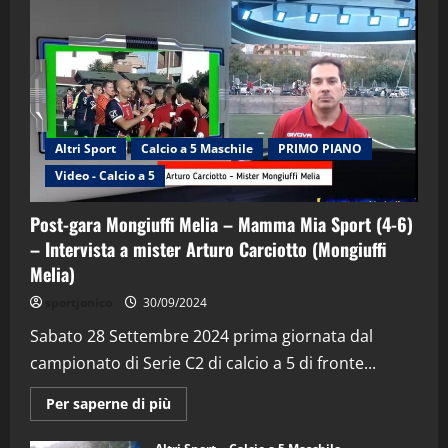
Altri Sport
Calcio a 5 Maschile
PRIMO PIANO
Video - Calcio a 5
Post-gara Mongiuffi Melia – Mamma Mia Sport (4-6)
– Intervista a mister Arturo Carciotto (Mongiuffi
Melia)
"SportEmpire" in Podcast
Sport News
sportjonico
30/09/2024
“SportEmpire” in Podcast: 29^ Puntata
(Martedi 28 Aprile 2026)
Sabato 28 Settembre 2024 prima giornata dal
campionato di Serie C2 di calcio a 5 di fronte...
28/04/2026
2
Maggiori
Per saperne di più
informazioni
"SportEmpire" in Podcast
su
“SportEmpire” in Podcast: 28^ Puntata
Post-