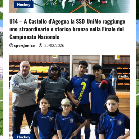
Hockey
i
o
U14 – A Castello d’Agogna la SSD UniMe raggiunge
uno straordinario e storico bronzo nella Finale del
n
Campionato Nazionale
sportjonico
25/02/2026
Hockey