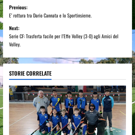
P
Previous:
o
E’ rottura tra Dario Cannata e lo Sportinsieme.
s
Next:
Serie CF: Trasferta facile per l’Effe Volley (3-0) agli Amici del
t
Volley.
n
a
STORIE CORRELATE
v
i
g
a
t