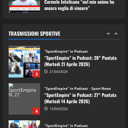
Carmelo Intelisano “nel mio animo ho
ancora voglia di vincere”
"SportEmpire" in Podcast
Sport News
05/09/2024
“SportEmpire” in Podcast: 29^ Puntata
(Martedi 28 Aprile 2026)
TRASMISSIONI SPORTIVE
28/04/2026
2
"SportEmpire" in Podcast
“SportEmpire” in Podcast: 28^ Puntata
(Martedi 21 Aprile 2026)
21/04/2026
3
"SportEmpire" in Podcast
Sport News
“SportEmpire” in Podcast: 27^ Puntata
(Martedi 14 Aprile 2026)
15/04/2026
4
"SportEmpire" in Podcast