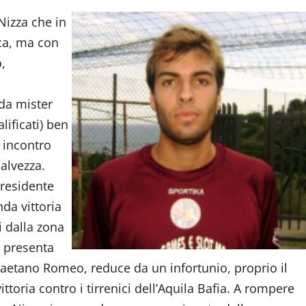
Nizza che in
ca, ma con
,
da mister
lificati) ben
e incontro
salvezza.
Presidente
da vittoria
i dalla zona
o presenta
Gaetano Romeo, reduce da un infortunio, proprio il
ttoria contro i tirrenici dell’Aquila Bafia. A rompere