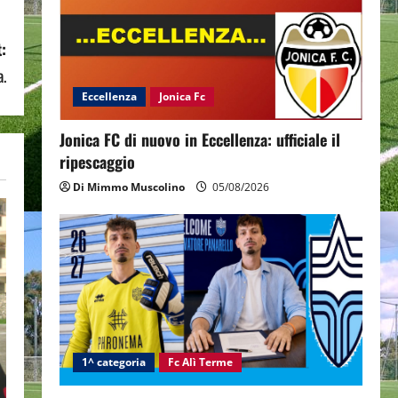
:
a.
Eccellenza
Jonica Fc
Jonica FC di nuovo in Eccellenza: ufficiale il
ripescaggio
Di Mimmo Muscolino
05/08/2026
1^ categoria
Fc Alì Terme