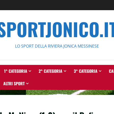
SPORTJONICO.I
LO SPORT DELLA RIVIERA JONICA MESSINESE
1^ CATEGORIA
2^ CATEGORIA
3^ CATEGORIA
CA
ALTRI SPORT