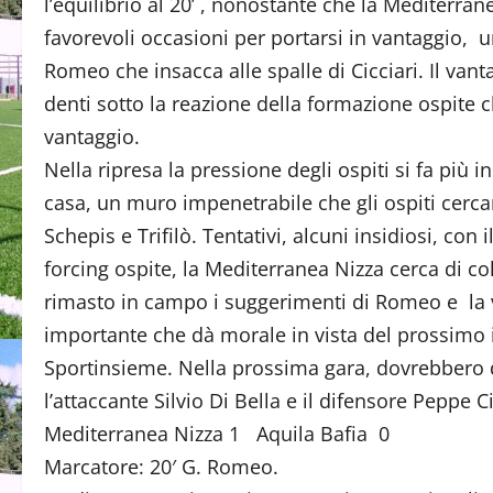
l’equilibrio al 20’ , nonostante che la Mediterr
favorevoli occasioni per portarsi in vantaggio, 
Romeo che insacca alle spalle di Cicciari. Il vanta
denti sotto la reazione della formazione ospite
vantaggio.
Nella ripresa la pressione degli ospiti si fa più
casa, un muro impenetrabile che gli ospiti cercan
Schepis e Trifilò. Tentativi, alcuni insidiosi, co
forcing ospite, la Mediterranea Nizza cerca di co
rimasto in campo i suggerimenti di Romeo e la ve
importante che dà morale in vista del prossimo i
Sportinsieme. Nella prossima gara, dovrebbero d
l’attaccante Silvio Di Bella e il difensore Peppe 
Mediterranea Nizza 1 Aquila Bafia 0
Marcatore: 20′ G. Romeo.