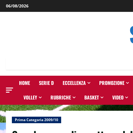
Salta
06/08/2026
al
contenuto
HOME
SERIE D
ECCELLENZA
PROMOZIONE
VOLLEY
RUBRICHE
BASKET
VIDEO
Prima Categoria 2009/10