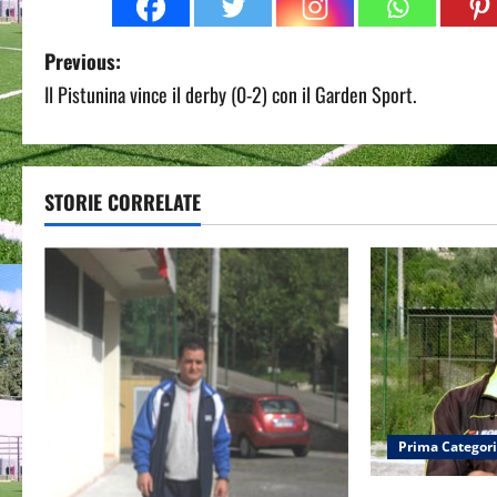
P
Previous:
Il Pistunina vince il derby (0-2) con il Garden Sport.
o
s
t
STORIE CORRELATE
n
a
v
i
g
Prima Categor
a