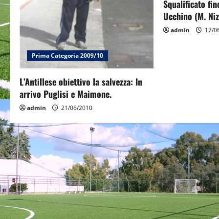
Squalificato fi
t
Ucchino (M. Niz
i
admin
17/0
o
Prima Categoria 2009/10
n
L’Antillese obiettivo la salvezza: In
arrivo Puglisi e Maimone.
admin
21/06/2010