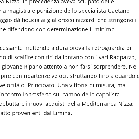
anea Nizza in precedenza aveva sciupato delle
una magistrale punizione dello specialista Gaetano
ggio dà fiducia ai giallorossi nizzardi che stringono i
 che difendono con determinazione il minimo
 incessante mettendo a dura prova la retroguardia di
o di scalfire con tiri da lontano con i vari Rappazzo,
n il giovane Ripano attento a non farsi sorprendere. Nel
lpire con ripartenze veloci, sfruttando fino a quando 
locità di Principato. Una vittoria di misura, ma
ncontro in trasferta sul campo della capolista
ebuttare i nuovi acquisti della Mediterranea Nizza:
Ciatto provenienti dal Limina.