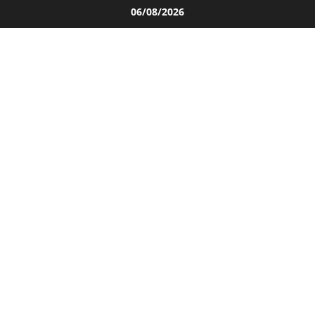
Salta
06/08/2026
al
contenuto