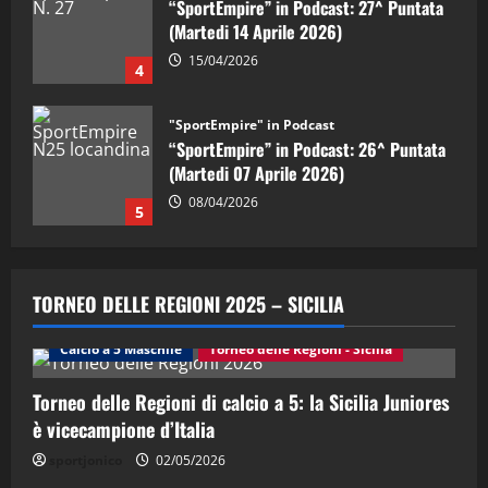
“SportEmpire” in Podcast: 26^ Puntata
(Martedi 07 Aprile 2026)
08/04/2026
5
"SportEmpire" in Podcast
“SportEmpire” in Podcast: 30^ Puntata
(Martedi 05 Maggio 2026)
08/05/2026
1
"SportEmpire" in Podcast
Sport News
“SportEmpire” in Podcast: 29^ Puntata
TORNEO DELLE REGIONI 2025 – SICILIA
(Martedi 28 Aprile 2026)
28/04/2026
Calcio a 5 Maschile
Torneo delle Regioni - Sicilia
2
Torneo delle Regioni di calcio a 5: la Sicilia Juniores
"SportEmpire" in Podcast
è vicecampione d’Italia
“SportEmpire” in Podcast: 28^ Puntata
(Martedi 21 Aprile 2026)
sportjonico
02/05/2026
21/04/2026