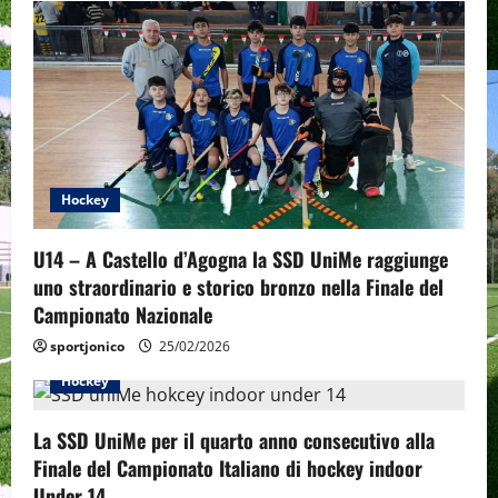
g
a
t
i
Hockey
o
U14 – A Castello d’Agogna la SSD UniMe raggiunge
n
uno straordinario e storico bronzo nella Finale del
Campionato Nazionale
sportjonico
25/02/2026
Hockey
La SSD UniMe per il quarto anno consecutivo alla
Finale del Campionato Italiano di hockey indoor
Under 14