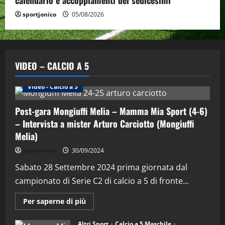
sportjonico
05/08/2026
VIDEO – CALCIO A 5
Altri Sport
Calcio a 5 Maschile
PRIMO PIANO
Video - Calcio a 5
Post-gara Mongiuffi Melia – Mamma Mia Sport (4-6)
– Intervista a mister Arturo Carciotto (Mongiuffi
Melia)
"SportEmpire" in Podcast
Sport News
sportjonico
30/09/2024
“SportEmpire” in Podcast: 29^ Puntata
(Martedi 28 Aprile 2026)
Sabato 28 Settembre 2024 prima giornata dal
campionato di Serie C2 di calcio a 5 di fronte...
28/04/2026
2
Maggiori
Per saperne di più
informazioni
"SportEmpire" in Podcast
su
“SportEmpire” in Podcast: 28^ Puntata
Post-
Altri Sport
Calcio a 5 Maschile