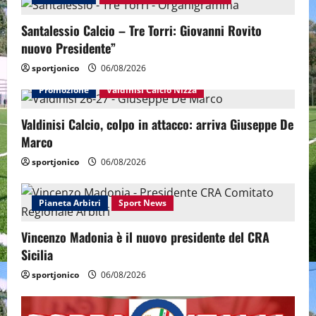
Santalessio Calcio – Tre Torri: Giovanni Rovito
nuovo Presidente”
sportjonico
06/08/2026
Promozione
Valdinisi Calcio Nizza
Valdinisi Calcio, colpo in attacco: arriva Giuseppe De
Marco
sportjonico
06/08/2026
Pianeta Arbitri
Sport News
Vincenzo Madonia è il nuovo presidente del CRA
Sicilia
sportjonico
06/08/2026