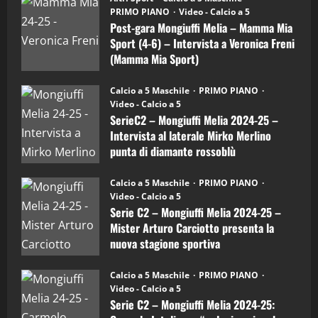
gara
(Martedi 21 Aprile 2026)
PRIMO PIANO
Video - Calcio a 5
Mongiuffi
Melia
Post-gara Mongiuffi Melia – Mamma Mia
21/04/2026
–
3
Sport (4-6) – Intervista a Veronica Freni
Mamma
Mia
(Mamma Mia Sport)
Sport
"SportEmpire" in Podcast
Sport News
(4-
30/09/2024
6)
“SportEmpire” in Podcast: 27^ Puntata
Calcio a 5 Maschile
PRIMO PIANO
–
(Martedi 14 Aprile 2026)
Video - Calcio a 5
Intervista
a
SerieC2 – Mongiuffi Melia 2024-25 –
15/04/2026
mister
4
Intervista al laterale Mirko Merlino
Arturo
Carciotto
punta di diamante rossoblù
(Mongiuffi
Melia)
"SportEmpire" in Podcast
26/09/2024
“SportEmpire” in Podcast: 26^ Puntata
Calcio a 5 Maschile
PRIMO PIANO
(Martedi 07 Aprile 2026)
Video - Calcio a 5
Serie C2 – Mongiuffi Melia 2024-25 –
08/04/2026
5
Mister Arturo Carciotto presenta la
nuova stagione sportiva
"SportEmpire" in Podcast
11/09/2024
“SportEmpire” in Podcast: 30^ Puntata
Calcio a 5 Maschile
PRIMO PIANO
(Martedi 05 Maggio 2026)
Video - Calcio a 5
Serie C2 – Mongiuffi Melia 2024-25:
08/05/2026
1