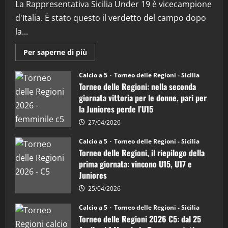
La Rappresentativa Sicilia Under 19 è vicecampione
3
d'Italia. È stato questo il verdetto del campo dopo
"SportEmpire" in Podcast
Sport News
la...
“SportEmpire” in Podcast: 27^ Puntata
(Martedi 14 Aprile 2026)
Maggiori
Per saperne di più
informazioni
15/04/2026
su
4
Torneo
Calcio a 5
Torneo delle Regioni - Sicilia
delle
Torneo delle Regioni: nella seconda
Regioni
di
"SportEmpire" in Podcast
giornata vittoria per le donne, pari per
calcio
“SportEmpire” in Podcast: 26^ Puntata
la Juniores perde l’U15
a
5:
(Martedi 07 Aprile 2026)
la
27/04/2026
Sicilia
08/04/2026
5
Juniores
Calcio a 5
Torneo delle Regioni - Sicilia
è
Torneo delle Regioni, il riepilogo della
vicecampione
d’Italia
prima giornata: vincono U15, U17 e
Juniores
25/04/2026
Calcio a 5
Torneo delle Regioni - Sicilia
Torneo delle Regioni 2026 C5: dal 25