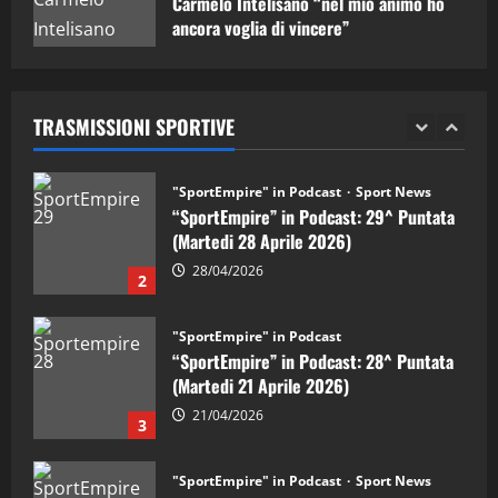
Carmelo Intelisano “nel mio animo ho
ancora voglia di vincere”
"SportEmpire" in Podcast
Sport News
05/09/2024
“SportEmpire” in Podcast: 29^ Puntata
(Martedi 28 Aprile 2026)
TRASMISSIONI SPORTIVE
28/04/2026
2
"SportEmpire" in Podcast
“SportEmpire” in Podcast: 28^ Puntata
(Martedi 21 Aprile 2026)
21/04/2026
3
"SportEmpire" in Podcast
Sport News
“SportEmpire” in Podcast: 27^ Puntata
(Martedi 14 Aprile 2026)
15/04/2026
4
"SportEmpire" in Podcast