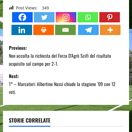
Post Views:
349
P
Previous:
o
Non accolta la richiesta del Forza D’Agrò Scifì del risultato
acquisito sul campo per 2-1.
s
Next:
t
1° – Marcatori: Albertino Nassi chiude la stagione ’09 con 12
n
reti.
a
v
STORIE CORRELATE
i