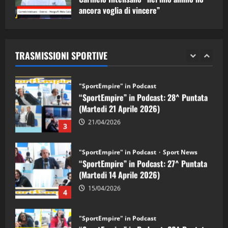
ancora voglia di vincere”
"SportEmpire" in Podcast
Sport News
05/09/2024
“SportEmpire” in Podcast: 29^ Puntata
(Martedi 28 Aprile 2026)
TRASMISSIONI SPORTIVE
28/04/2026
2
"SportEmpire" in Podcast
“SportEmpire” in Podcast: 28^ Puntata
(Martedi 21 Aprile 2026)
21/04/2026
3
"SportEmpire" in Podcast
Sport News
“SportEmpire” in Podcast: 27^ Puntata
(Martedi 14 Aprile 2026)
15/04/2026
4
"SportEmpire" in Podcast