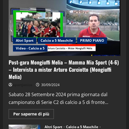
Altri Sport
Calcio a 5 Maschile
PRIMO PIANO
Video - Calcio a 5
Post-gara Mongiuffi Melia – Mamma Mia Sport (4-6)
– Intervista a mister Arturo Carciotto (Mongiuffi
Melia)
"SportEmpire" in Podcast
Sport News
sportjonico
30/09/2024
“SportEmpire” in Podcast: 29^ Puntata
(Martedi 28 Aprile 2026)
Sabato 28 Settembre 2024 prima giornata dal
campionato di Serie C2 di calcio a 5 di fronte...
28/04/2026
2
Maggiori
Per saperne di più
informazioni
"SportEmpire" in Podcast
su
“SportEmpire” in Podcast: 28^ Puntata
Post-
Altri Sport
Calcio a 5 Maschile