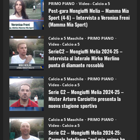
gara
(Martedi 21 Aprile 2026)
PRIMO PIANO
Video - Calcio a 5
Mongiuffi
Melia
Post-gara Mongiuffi Melia – Mamma Mia
21/04/2026
–
3
Sport (4-6) – Intervista a Veronica Freni
Mamma
Mia
(Mamma Mia Sport)
Sport
"SportEmpire" in Podcast
Sport News
(4-
30/09/2024
6)
“SportEmpire” in Podcast: 27^ Puntata
Calcio a 5 Maschile
PRIMO PIANO
–
(Martedi 14 Aprile 2026)
Video - Calcio a 5
Intervista
a
SerieC2 – Mongiuffi Melia 2024-25 –
15/04/2026
mister
4
Intervista al laterale Mirko Merlino
Arturo
Carciotto
punta di diamante rossoblù
(Mongiuffi
Melia)
"SportEmpire" in Podcast
26/09/2024
“SportEmpire” in Podcast: 26^ Puntata
Calcio a 5 Maschile
PRIMO PIANO
(Martedi 07 Aprile 2026)
Video - Calcio a 5
Serie C2 – Mongiuffi Melia 2024-25 –
08/04/2026
5
Mister Arturo Carciotto presenta la
nuova stagione sportiva
"SportEmpire" in Podcast
11/09/2024
“SportEmpire” in Podcast: 30^ Puntata
Calcio a 5 Maschile
PRIMO PIANO
(Martedi 05 Maggio 2026)
Video - Calcio a 5
Serie C2 – Mongiuffi Melia 2024-25:
08/05/2026
1
Carmelo Intelisano “nel mio animo ho