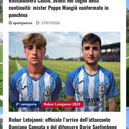
Roccalumera Calcio, avanti nel segno della
continuità: mister Peppe Mangiò confermato in
panchina
sportjonico
27/07/2026
2^ categoria
Robur Letojanni 2022
Robur Letojanni: ufficiale l’arrivo dell’attaccante
Damiano Cannata e del difensore Dario Saglimbene