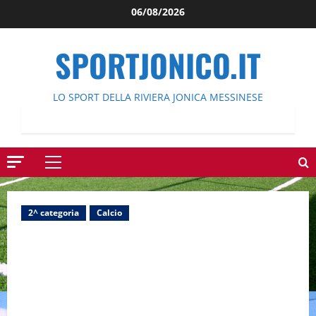
Salta
06/08/2026
al
contenuto
SPORTJONICO.IT
LO SPORT DELLA RIVIERA JONICA MESSINESE
Menu
principale
2^ categoria
Calcio