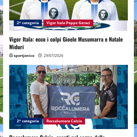
t
i
2^ categoria
Vigor Itala Peppe Geraci
o
Vigor Itala: ecco i colpi Gioele Musumarra e Natale
n
Miduri
sportjonico
29/07/2026
2^ categoria
Roccalumera Calcio