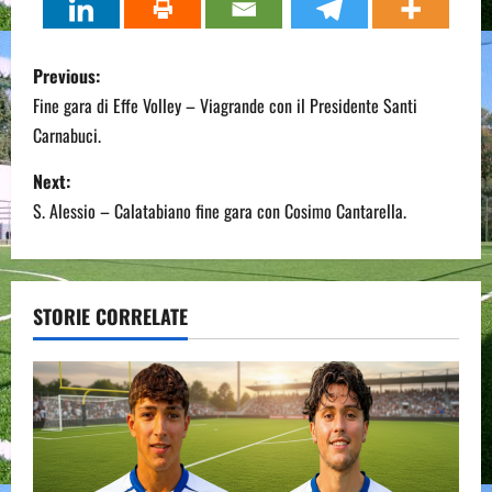
P
Previous:
o
Fine gara di Effe Volley – Viagrande con il Presidente Santi
Carnabuci.
s
Next:
t
S. Alessio – Calatabiano fine gara con Cosimo Cantarella.
n
a
STORIE CORRELATE
v
i
g
a