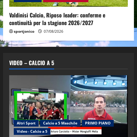
Valdinisi Calcio, Riposo leader: conferme e
continuità per la stagione 2026/2027
sportjonico
07/08/2026
VIDEO – CALCIO A 5
Altri Sport
Calcio a 5 Maschile
PRIMO PIANO
Video - Calcio a 5