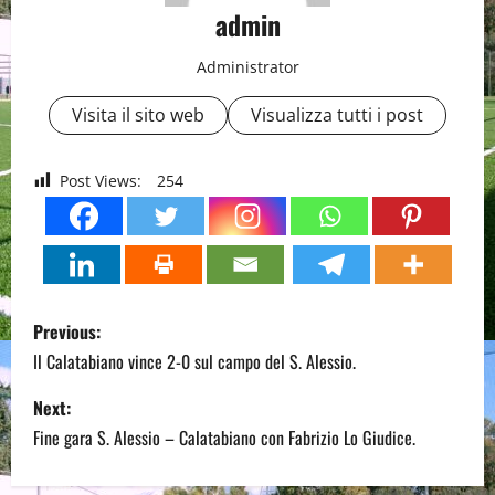
admin
Administrator
Visita il sito web
Visualizza tutti i post
Post Views:
254
P
Previous:
o
Il Calatabiano vince 2-0 sul campo del S. Alessio.
s
Next:
Fine gara S. Alessio – Calatabiano con Fabrizio Lo Giudice.
t