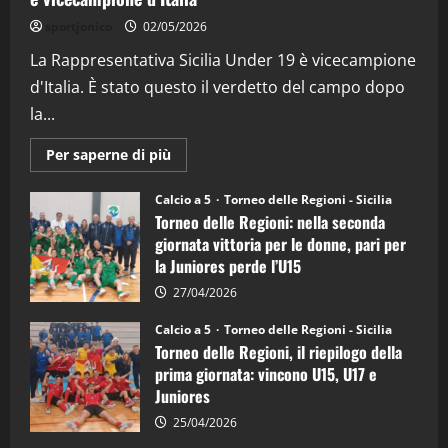
“SportEmpire” in Podcast: 26^ Puntata
sportjonico
02/05/2026
(Martedi 07 Aprile 2026)
La Rappresentativa Sicilia Under 19 è vicecampione
08/04/2026
5
d'Italia. È stato questo il verdetto del campo dopo
la...
Maggiori
Per saperne di più
informazioni
su
Torneo
Calcio a 5
Torneo delle Regioni - Sicilia
delle
Torneo delle Regioni: nella seconda
Regioni
di
giornata vittoria per le donne, pari per
calcio
la Juniores perde l’U15
a
5:
la
27/04/2026
Sicilia
Juniores
Calcio a 5
Torneo delle Regioni - Sicilia
è
Torneo delle Regioni, il riepilogo della
vicecampione
d’Italia
prima giornata: vincono U15, U17 e
Juniores
25/04/2026