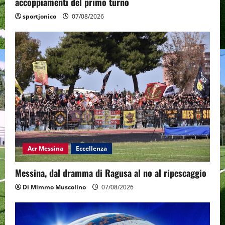
accoppiamenti del primo turno
sportjonico
07/08/2026
Acr Messina
Eccellenza
Messina, dal dramma di Ragusa al no al ripescaggio
Di Mimmo Muscolino
07/08/2026