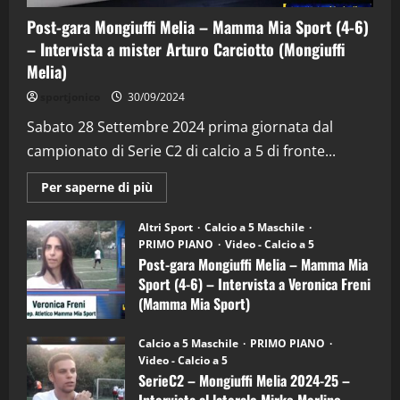
Post-gara Mongiuffi Melia – Mamma Mia Sport (4-6)
– Intervista a mister Arturo Carciotto (Mongiuffi
Melia)
"SportEmpire" in Podcast
Sport News
sportjonico
30/09/2024
“SportEmpire” in Podcast: 29^ Puntata
(Martedi 28 Aprile 2026)
Sabato 28 Settembre 2024 prima giornata dal
campionato di Serie C2 di calcio a 5 di fronte...
28/04/2026
2
Maggiori
Per saperne di più
informazioni
"SportEmpire" in Podcast
su
“SportEmpire” in Podcast: 28^ Puntata
Post-
Altri Sport
Calcio a 5 Maschile
gara
(Martedi 21 Aprile 2026)
PRIMO PIANO
Video - Calcio a 5
Mongiuffi
Melia
Post-gara Mongiuffi Melia – Mamma Mia
21/04/2026
–
3
Sport (4-6) – Intervista a Veronica Freni
Mamma
Mia
(Mamma Mia Sport)
Sport
"SportEmpire" in Podcast
Sport News
(4-
30/09/2024
6)
“SportEmpire” in Podcast: 27^ Puntata
Calcio a 5 Maschile
PRIMO PIANO
–
(Martedi 14 Aprile 2026)
Video - Calcio a 5
Intervista
a
SerieC2 – Mongiuffi Melia 2024-25 –
15/04/2026
mister
4
Intervista al laterale Mirko Merlino
Arturo