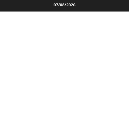
Salta
07/08/2026
al
contenuto