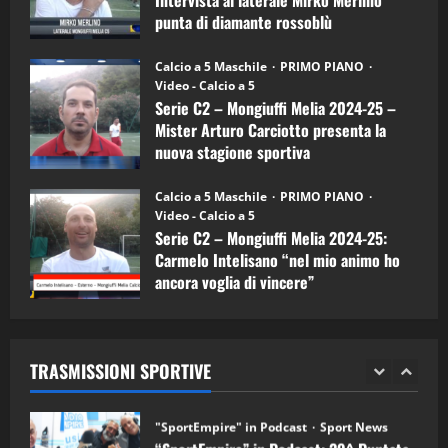
Carciotto
punta di diamante rossoblù
(Mongiuffi
Melia)
"SportEmpire" in Podcast
26/09/2024
“SportEmpire” in Podcast: 26^ Puntata
Calcio a 5 Maschile
PRIMO PIANO
(Martedi 07 Aprile 2026)
Video - Calcio a 5
Serie C2 – Mongiuffi Melia 2024-25 –
08/04/2026
5
Mister Arturo Carciotto presenta la
nuova stagione sportiva
"SportEmpire" in Podcast
11/09/2024
“SportEmpire” in Podcast: 30^ Puntata
Calcio a 5 Maschile
PRIMO PIANO
(Martedi 05 Maggio 2026)
Video - Calcio a 5
Serie C2 – Mongiuffi Melia 2024-25:
08/05/2026
1
Carmelo Intelisano “nel mio animo ho
ancora voglia di vincere”
"SportEmpire" in Podcast
Sport News
05/09/2024
“SportEmpire” in Podcast: 29^ Puntata
(Martedi 28 Aprile 2026)
TRASMISSIONI SPORTIVE
28/04/2026
2
"SportEmpire" in Podcast