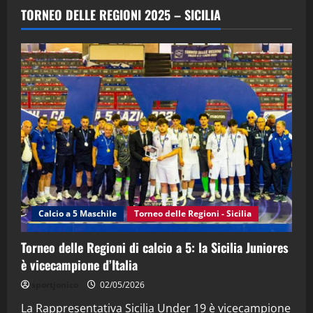
“SportEmpire” in Podcast: 29^ Puntata
TORNEO DELLE REGIONI 2025 – SICILIA
(Martedi 28 Aprile 2026)
28/04/2026
2
"SportEmpire" in Podcast
“SportEmpire” in Podcast: 28^ Puntata
(Martedi 21 Aprile 2026)
21/04/2026
3
"SportEmpire" in Podcast
Sport News
“SportEmpire” in Podcast: 27^ Puntata
(Martedi 14 Aprile 2026)
Calcio a 5 Maschile
Torneo delle Regioni - Sicilia
15/04/2026
4
Torneo delle Regioni di calcio a 5: la Sicilia Juniores
è vicecampione d’Italia
"SportEmpire" in Podcast
“SportEmpire” in Podcast: 26^ Puntata
sportjonico
02/05/2026
(Martedi 07 Aprile 2026)
La Rappresentativa Sicilia Under 19 è vicecampione