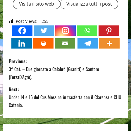
Visita il sito web
Visualizza tutti i post
Post Views:
255
P
Previous:
o
3^ Cat. – Due giornate a Calabrò (Graniti) e Santoro
(ForzaD’Agrò).
s
Next:
t
Under 14 e 16 del Cus Messina in trasferta con il Clarenza e CHU
n
Catania.
a