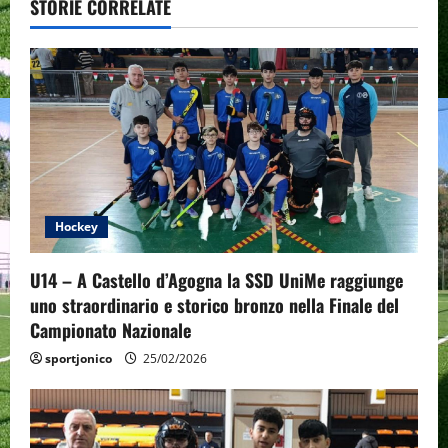
v
STORIE CORRELATE
i
g
a
t
i
Hockey
o
U14 – A Castello d’Agogna la SSD UniMe raggiunge
n
uno straordinario e storico bronzo nella Finale del
Campionato Nazionale
sportjonico
25/02/2026