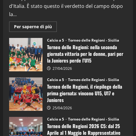
08/04/2026
5
d'Italia. È stato questo il verdetto del campo dopo
la...
Maggiori
Per saperne di più
informazioni
su
Torneo
Calcio a 5
Torneo delle Regioni - Sicilia
delle
Torneo delle Regioni: nella seconda
Regioni
di
giornata vittoria per le donne, pari per
calcio
la Juniores perde l’U15
a
5:
la
27/04/2026
Sicilia
Juniores
Calcio a 5
Torneo delle Regioni - Sicilia
è
Torneo delle Regioni, il riepilogo della
vicecampione
d’Italia
prima giornata: vincono U15, U17 e
Juniores
25/04/2026
Calcio a 5
Torneo delle Regioni - Sicilia
Torneo delle Regioni 2026 C5: dal 25
Aprile al 1 Maggio le Rappresentative