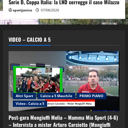
Serie D, Coppa Italia: la LND corregge il caso Milazzo
sportjonico
07/08/2026
VIDEO – CALCIO A 5
Altri Sport
Calcio a 5 Maschile
PRIMO PIANO
Video - Calcio a 5
Post-gara Mongiuffi Melia – Mamma Mia Sport (4-6)
– Intervista a mister Arturo Carciotto (Mongiuffi