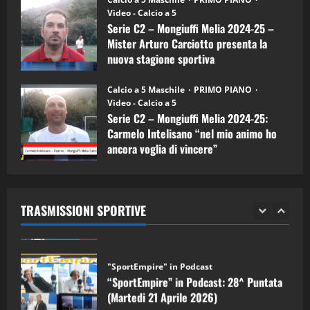
(Martedi 07 Aprile 2026)
Video - Calcio a 5
Serie C2 – Mongiuffi Melia 2024-25 –
08/04/2026
5
Mister Arturo Carciotto presenta la
nuova stagione sportiva
"SportEmpire" in Podcast
11/09/2024
“SportEmpire” in Podcast: 30^ Puntata
Calcio a 5 Maschile
PRIMO PIANO
(Martedi 05 Maggio 2026)
Video - Calcio a 5
Serie C2 – Mongiuffi Melia 2024-25:
08/05/2026
1
Carmelo Intelisano “nel mio animo ho
ancora voglia di vincere”
"SportEmpire" in Podcast
Sport News
05/09/2024
“SportEmpire” in Podcast: 29^ Puntata
(Martedi 28 Aprile 2026)
TRASMISSIONI SPORTIVE
28/04/2026
2
"SportEmpire" in Podcast
“SportEmpire” in Podcast: 28^ Puntata
(Martedi 21 Aprile 2026)
21/04/2026
3