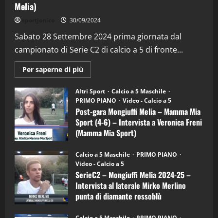
Melia)
"SportEmpire" in Podcast
Sport News
sportjonico
30/09/2024
“SportEmpire” in Podcast: 29^ Puntata
(Martedi 28 Aprile 2026)
Sabato 28 Settembre 2024 prima giornata dal
campionato di Serie C2 di calcio a 5 di fronte...
28/04/2026
2
Maggiori
Per saperne di più
informazioni
"SportEmpire" in Podcast
su
“SportEmpire” in Podcast: 28^ Puntata
Post-
Altri Sport
Calcio a 5 Maschile
gara
(Martedi 21 Aprile 2026)
PRIMO PIANO
Video - Calcio a 5
Mongiuffi
Melia
Post-gara Mongiuffi Melia – Mamma Mia
21/04/2026
–
3
Sport (4-6) – Intervista a Veronica Freni
Mamma
Mia
(Mamma Mia Sport)
Sport
"SportEmpire" in Podcast
Sport News
(4-
30/09/2024
6)
“SportEmpire” in Podcast: 27^ Puntata
Calcio a 5 Maschile
PRIMO PIANO
–
(Martedi 14 Aprile 2026)
Video - Calcio a 5
Intervista
a
SerieC2 – Mongiuffi Melia 2024-25 –
15/04/2026
mister
4
Intervista al laterale Mirko Merlino
Arturo
Carciotto
punta di diamante rossoblù
(Mongiuffi
Melia)
"SportEmpire" in Podcast
26/09/2024
“SportEmpire” in Podcast: 26^ Puntata
Calcio a 5 Maschile
PRIMO PIANO