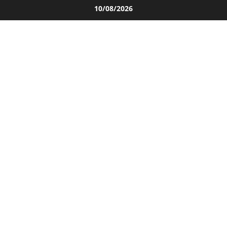
Salta
10/08/2026
al
contenuto