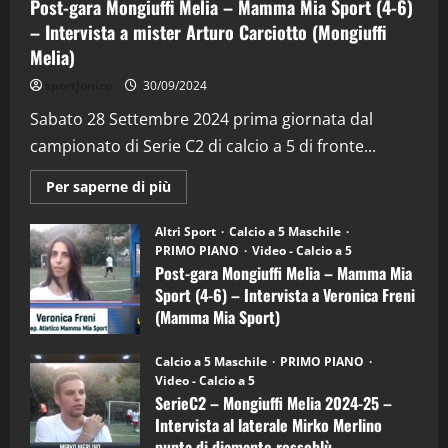
Post-gara Mongiuffi Melia – Mamma Mia Sport (4-6)
– Intervista a mister Arturo Carciotto (Mongiuffi
Melia)
"SportEmpire" in Podcast
Sport News
sportjonico
30/09/2024
“SportEmpire” in Podcast: 29^ Puntata
(Martedi 28 Aprile 2026)
Sabato 28 Settembre 2024 prima giornata dal
campionato di Serie C2 di calcio a 5 di fronte...
28/04/2026
2
Maggiori
Per saperne di più
informazioni
"SportEmpire" in Podcast
su
“SportEmpire” in Podcast: 28^ Puntata
Post-
Altri Sport
Calcio a 5 Maschile
gara
(Martedi 21 Aprile 2026)
PRIMO PIANO
Video - Calcio a 5
Mongiuffi
Melia
Post-gara Mongiuffi Melia – Mamma Mia
21/04/2026
–
3
Sport (4-6) – Intervista a Veronica Freni
Mamma
Mia
(Mamma Mia Sport)
Sport
"SportEmpire" in Podcast
Sport News
(4-
30/09/2024
6)
“SportEmpire” in Podcast: 27^ Puntata
Calcio a 5 Maschile
PRIMO PIANO
–
(Martedi 14 Aprile 2026)
Video - Calcio a 5
Intervista
a
SerieC2 – Mongiuffi Melia 2024-25 –
15/04/2026
mister
4
Intervista al laterale Mirko Merlino
Arturo
Carciotto
punta di diamante rossoblù