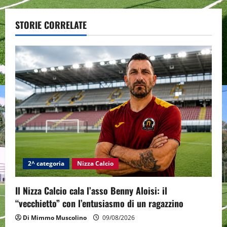
a
STORIE CORRELATE
v
i
g
a
t
i
o
2^ categoria
Nizza Calcio
n
Il Nizza Calcio cala l’asso Benny Aloisi: il
“vecchietto” con l’entusiasmo di un ragazzino
Di Mimmo Muscolino
09/08/2026