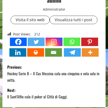
admin
Administrator
Visita il sito web
Visualizza tutti i post
Post Views:
212
P
Previous:
o
Hockey Serie B – Il Cus Messina cala una cinquina e vola sola in
vetta.
s
Next:
t
Il Sant’Alfio cala il poker al Città di Gaggi.
n