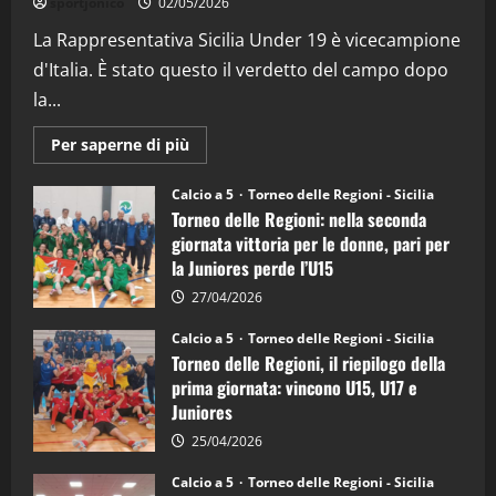
sportjonico
02/05/2026
(Martedi 07 Aprile 2026)
La Rappresentativa Sicilia Under 19 è vicecampione
08/04/2026
5
d'Italia. È stato questo il verdetto del campo dopo
la...
Maggiori
Per saperne di più
informazioni
su
Torneo
Calcio a 5
Torneo delle Regioni - Sicilia
delle
Torneo delle Regioni: nella seconda
Regioni
di
giornata vittoria per le donne, pari per
calcio
la Juniores perde l’U15
a
5:
la
27/04/2026
Sicilia
Juniores
Calcio a 5
Torneo delle Regioni - Sicilia
è
Torneo delle Regioni, il riepilogo della
vicecampione
d’Italia
prima giornata: vincono U15, U17 e
Juniores
25/04/2026
Calcio a 5
Torneo delle Regioni - Sicilia