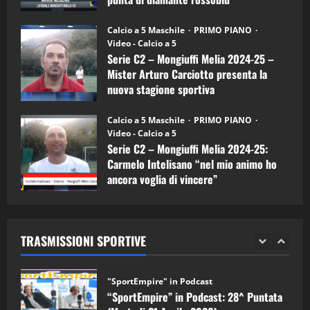
(Mongiuffi
Melia)
"SportEmpire" in Podcast
26/09/2024
“SportEmpire” in Podcast: 26^ Puntata
Calcio a 5 Maschile
PRIMO PIANO
(Martedi 07 Aprile 2026)
Video - Calcio a 5
Serie C2 – Mongiuffi Melia 2024-25 –
08/04/2026
5
Mister Arturo Carciotto presenta la
nuova stagione sportiva
"SportEmpire" in Podcast
11/09/2024
“SportEmpire” in Podcast: 30^ Puntata
Calcio a 5 Maschile
PRIMO PIANO
(Martedi 05 Maggio 2026)
Video - Calcio a 5
Serie C2 – Mongiuffi Melia 2024-25:
08/05/2026
1
Carmelo Intelisano “nel mio animo ho
ancora voglia di vincere”
"SportEmpire" in Podcast
Sport News
05/09/2024
“SportEmpire” in Podcast: 29^ Puntata
(Martedi 28 Aprile 2026)
TRASMISSIONI SPORTIVE
28/04/2026
2
"SportEmpire" in Podcast
“SportEmpire” in Podcast: 28^ Puntata